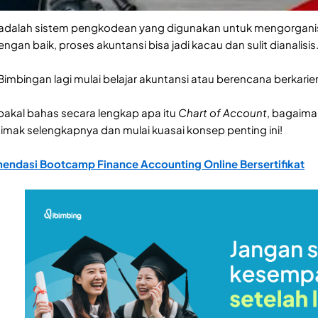
adalah sistem pengkodean yang digunakan untuk mengorganis
engan baik, proses akuntansi bisa jadi kacau dan sulit dianalisis
Bimbingan lagi mulai belajar akuntansi atau berencana berkarie
Di bakal bahas secara lengkap apa itu
Chart of Account
, bagaima
 simak selengkapnya dan mulai kuasai konsep penting ini!
ndasi Bootcamp Finance Accounting Online Bersertifikat