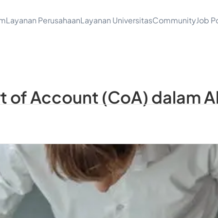
am
Layanan Perusahaan
Layanan Universitas
Community
Job Po
 of Account (CoA) dalam A