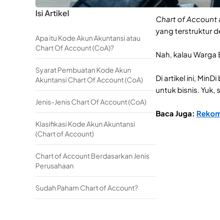
Isi Artikel
Chart of Account
yang terstruktur d
Apa itu Kode Akun Akuntansi atau
Chart Of Account (CoA)?
Nah, kalau Warga 
Syarat Pembuatan Kode Akun
Di artikel ini, Min
Akuntansi Chart Of Account (CoA)
untuk bisnis. Yuk,
Jenis-Jenis Chart Of Account (CoA)
Baca Juga:
Rekome
Klasifikasi Kode Akun Akuntansi
(Chart of Account)
Chart of Account Berdasarkan Jenis
Perusahaan
Sudah Paham Chart of Account?