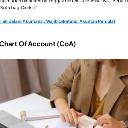
ang mudah dipahami dan nggak bertele-tele. Misalnya, "Beban P
Kota bagi Direksi."
tilah dalam Akuntansi, Wajib Diketahui Akuntan Pemula!
 Chart Of Account (CoA)