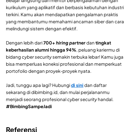
Belajar langsung dari mentor berpengalaman dengan
kurikulum yang aplikatif dan berbasis kebutuhan industri
terkini. Kamu akan mendapatkan pengalaman praktis
yang membantumu memahami ancaman siber dan cara
melindungi sistem dengan efektif.
Dengan lebih dari
700+
hiring partner
dan
tingkat
keberhasilan alumni hingga 94%
, peluang kariermu di
bidang
cyber security
semakin terbuka lebar! Kamu juga
bisa memperluas koneksi profesional dan memperkuat
portofolio dengan proyek-proyek nyata.
Jadi, tunggu apa lagi? Hubungi
di sini
dan daftar
sekarang di dibimbing.id, dan mulai perjalananmu
menjadi seorang profesional
cyber security
handal.
#BimbingSampeJadi
Referensi