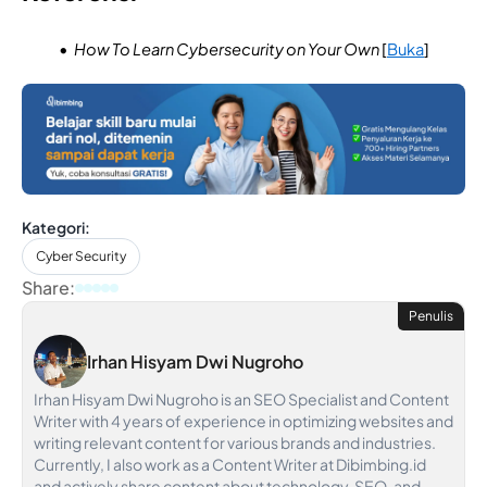
How To Learn Cybersecurity on Your Own
[
Buka
]
Kategori:
Cyber Security
Share:
Penulis
Irhan Hisyam Dwi Nugroho
Irhan Hisyam Dwi Nugroho is an SEO Specialist and Content
Writer with 4 years of experience in optimizing websites and
writing relevant content for various brands and industries.
Currently, I also work as a Content Writer at Dibimbing.id
and actively share content about technology, SEO, and