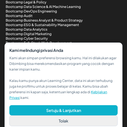
Bootcamp Legal & Policy
Bootcamp Data Science & AI Machine Learning
Bootcamp DevOps Engineering
Bootcamp Audit
Bootcamp Business Analyst & Product Strategy
Bootcamp ESG & Sustainability Management
Bootcamp Data Analytics
Bootcamp Digital Marketing
Bootcamp Cyber Security
Bootcamp Full-Stack Web Development
Metode Pembayaran
Kami melindungi privasi Anda
Kami akan simpan preferensi browsing kamu. Hal ini dilakukan agar
Dibimbing bisa merekomendasikan program yang cocok dengan
karier impian kamu.
Kalau kamu punya akun Learning Center, data ini akan terhubung
Hi!👋
juga ke profilmu untuk proses belajar di kelas. Kamu bisa ubah
preferensi ini kapan saja, ketentuan lengkap ada di
Kebijakan
Kalau kamu butuh bantuan,
Privasi
kami.
hubungi kami via WhatsApp ya!
© 2026 PT Dibimbing. All Rights Reserved
Setuju & Lanjutkan
Tolak