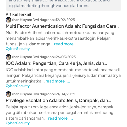
digital marketing through various platforms.
Artikel Terkait
Irhan Hisyam Dwi Nugroho
12/02/2025
Multi Factor Authentication Adalah: Fungsi dan Cara
Aktifkan
Multi Factor Authentication adalah metode keamanan yang
menambahkan lapisan verifikasi ekstra saat login. Pelajari
fungsi, jenis, dan menga...
read more ....
Cyber Security
Irhan Hisyam Dwi Nugroho
26/03/2025
IOC Adalah: Pengertian, Cara Kerja, Jenis, dan
Manfaatnya
IOC adalah indikator yang membantu mendeteksi ancaman di
jaringan. Pelajari cara kerjanya, jenis-jenisnya, dan manfaatnya
untuk meningkatka...
read more ....
Cyber Security
Irhan Hisyam Dwi Nugroho
21/04/2025
Privilege Escalation Adalah: Jenis, Dampak, dan
Pencegahan
Pelajari apa itu privilege escalation, jenis-jenisnya, dampak
yang ditimbulkan, serta cara pencegahan untuk melindungi
sistem dari ancaman ...
read more ....
Cyber Security