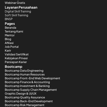
Webinar Gratis
Layanan Perusahaan
Digital Skill Training
Soft Skill Training
BNSP
Pages
Beranda
Tentang Kami
Mentor
Blog
Afiliasi
Job Portal
Karir
Validasi Sertifikat
Kebijakan Privasi
Persiapan Karier
Bootcamp
Bootcamp Data Engineering
Bootcamp Human Resources
Bootcamp Front-End Web Development
Bootcamp Finance & Accounting
Bootcamp Investment & Banking
Bootcamp Supply Chain Management
Graphic Design & UI/UX
Bootcamp Quality Assurance
Bootcamp Back-End Development
Bootcamp Risk Management