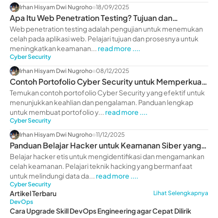
Irhan Hisyam Dwi Nugroho
18/09/2025
Apa Itu Web Penetration Testing? Tujuan dan
Prosesnya
Web penetration testing adalah pengujian untuk menemukan
celah pada aplikasi web. Pelajari tujuan dan prosesnya untuk
meningkatkan keamanan...
read more ....
Cyber Security
Irhan Hisyam Dwi Nugroho
08/12/2025
Contoh Portofolio Cyber Security untuk Memperkuat
Karier
Temukan contoh portofolio Cyber Security yang efektif untuk
menunjukkan keahlian dan pengalaman. Panduan lengkap
untuk membuat portofolio y...
read more ....
Cyber Security
Irhan Hisyam Dwi Nugroho
11/12/2025
Panduan Belajar Hacker untuk Keamanan Siber yang
Kuat
Belajar hacker etis untuk mengidentifikasi dan mengamankan
celah keamanan. Pelajari teknik hacking yang bermanfaat
untuk melindungi data da...
read more ....
Cyber Security
Artikel Terbaru
Lihat Selengkapnya
DevOps
Cara Upgrade Skill DevOps Engineering agar Cepat Dilirik