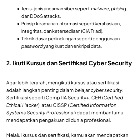
Jenis-jenis ancaman siber seperti
malware, phising
,
dan DDoS attacks.
Prinsip keamanan informasi seperti kerahasiaan,
integritas, dan ketersediaan (CIA Triad).
Teknik dasar perlindungan seperti penggunaan
password
yang kuat dan enkripsi data.
2. Ikuti Kursus dan Sertifikasi Cyber Security
Agar lebih terarah, mengikuti kursus atau sertifikasi
adalah langkah penting dalam belajar
cyber security
.
Sertifikasi seperti CompTIA Security+, CEH (
Certified
Ethical Hacker
), atau CISSP (
Certified Information
Systems Security Professional
) dapat membantumu
mendapatkan pengakuan di dunia profesional.
Melalui kursus dan sertifikasi, kamu akan mendapatkan