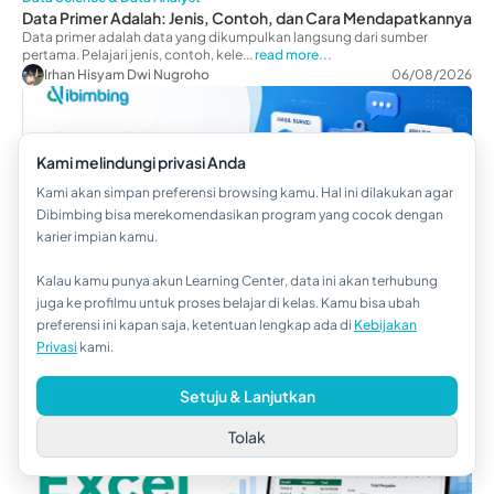
Data Primer Adalah: Jenis, Contoh, dan Cara Mendapatkannya
Data primer adalah data yang dikumpulkan langsung dari sumber
pertama. Pelajari jenis, contoh, kele...
read more...
Irhan Hisyam Dwi Nugroho
06/08/2026
Kami melindungi privasi Anda
Kami akan simpan preferensi browsing kamu. Hal ini dilakukan agar
Dibimbing bisa merekomendasikan program yang cocok dengan
karier impian kamu.
Kalau kamu punya akun Learning Center, data ini akan terhubung
Hi!👋
juga ke profilmu untuk proses belajar di kelas. Kamu bisa ubah
Data Science & Data Analyst
preferensi ini kapan saja, ketentuan lengkap ada di
Kebijakan
Kalau kamu butuh bantuan,
Belajar Excel untuk Data Analyst: Rumus & Tips Sukses Kerja
Privasi
kami.
Belajar Excel untuk data analyst mulai dari rumus penting, tips belajar,
hubungi kami via WhatsApp ya!
hingga skill yang dibutuhk...
read more...
Farijihan Putri
06/08/2026
Setuju & Lanjutkan
Tolak