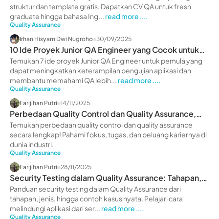
struktur dan template gratis. Dapatkan CV QA untuk fresh
graduate hingga bahasa Ing...
read more ....
Quality Assurance
Irhan Hisyam Dwi Nugroho
30/09/2025
10 Ide Proyek Junior QA Engineer yang Cocok untuk
Pemula
Temukan 7 ide proyek Junior QA Engineer untuk pemula yang
dapat meningkatkan keterampilan pengujian aplikasi dan
membantu memahami QA lebih...
read more ....
Quality Assurance
Farijihan Putri
14/11/2025
Perbedaan Quality Control dan Quality Assurance,
Lengkap!
Temukan perbedaan quality control dan quality assurance
secara lengkap! Pahami fokus, tugas, dan peluang kariernya di
dunia industri.
Quality Assurance
Farijihan Putri
28/11/2025
Security Testing dalam Quality Assurance: Tahapan,
Jenis, & Contoh
Panduan security testing dalam Quality Assurance dari
tahapan, jenis, hingga contoh kasus nyata. Pelajari cara
melindungi aplikasi dari ser...
read more ....
Quality Assurance