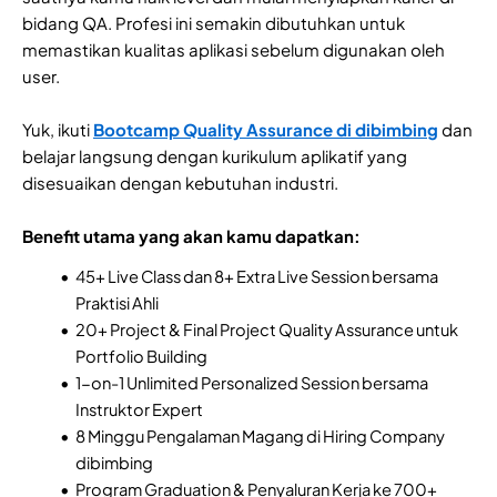
bidang QA. Profesi ini semakin dibutuhkan untuk
memastikan kualitas aplikasi sebelum digunakan oleh
user.
Yuk, ikuti
Bootcamp Quality Assurance di dibimbing
dan
belajar langsung dengan kurikulum aplikatif yang
disesuaikan dengan kebutuhan industri.
Benefit utama yang akan kamu dapatkan:
45+ Live Class dan 8+ Extra Live Session bersama
Praktisi Ahli
20+ Project & Final Project Quality Assurance untuk
Portfolio Building
1-on-1 Unlimited Personalized Session bersama
Instruktor Expert
8 Minggu Pengalaman Magang di Hiring Company
dibimbing
Program Graduation & Penyaluran Kerja ke 700+