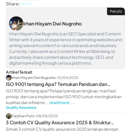
Share:
Penulis
Irhan Hisyam Dwi Nugroho
Irhan Hisyam Dwi Nugroho is an SEO Specialist and Content
Writer with 4 years of experience in optimizing websites and
writing relevant content for various brands and industries.
Currently, I also work as a Content Writer at Dibimbing.id
and actively share content about technology, SEO, and
digital marketing through various platforms.
Artikel Terkait
Irhan Hisyam Dwi Nugroho
10/04/2025
ISO 9001 tentang Apa? Temukan Panduan dan
Implementasinya
ISO 9001 tentang apa? Pelajari panduan lengkap, manfaat,
prinsip, dan cara implementasi ISO 9001 untuk meningkatkan
kualitas dan efisiensi ...
read more ....
Quality Assurance
Farijihan Putri
08/08/2025
3 Contoh CV Quality Assurance 2025 & Struktur
(Template Gratis)
Simak 3 contoh CV quality assurance 2025 lengkap dengan