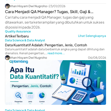
Irhan Hisyam Dwi Nugroho
23/01/2026
Cara Menjadi QA Manager? Tugas, Skill, Gaji &
Langkah-langkah
Cari tahu cara menjadi QA Manager, tugas dan gaji yang
ditawarkan, serta keterampilan yang dibutuhkan untuk sukses
di posisi ini pada 2026.
Quality Assurance
Artikel Terbaru
Lihat Selengkapnya
Data Science & Data Analyst
Data Kuantitatif Adalah: Pengertian, Jenis, Contoh
Data kuantitatif adalah data berbentuk angka yang dapat dihitung dan
dianalisis. Kenali pengertian,...
read more...
Irhan Hisyam Dwi Nugroho
06/08/2026
Data Science & Data Analyst