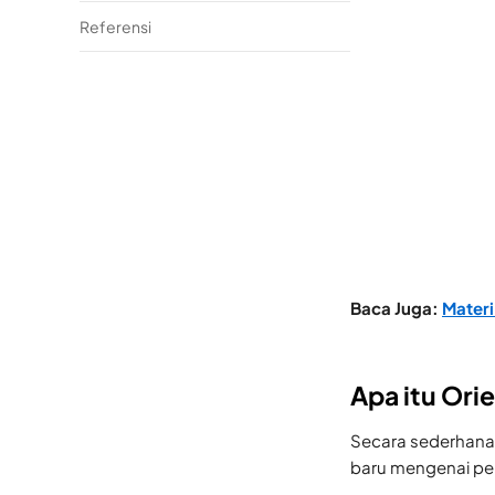
Referensi
Baca Juga:
Mater
Apa itu Ori
Secara sederhana
baru mengenai pe