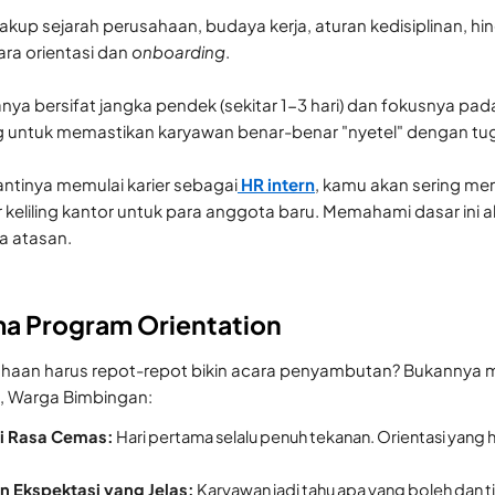
akup sejarah perusahaan, budaya kerja, aturan kedisiplinan, h
a orientasi dan
onboarding
.
asanya bersifat jangka pendek (sekitar 1-3 hari) dan fokusnya 
g untuk memastikan karyawan benar-benar "nyetel" dengan tug
ntinya memulai karier sebagai
HR intern
, kamu akan sering me
keliling kantor untuk para anggota baru. Memahami dasar ini 
a atasan.
ma Program Orientation
haan harus repot-repot bikin acara penyambutan? Bukannya me
 Warga Bimbingan:
i Rasa Cemas:
Hari pertama selalu penuh tekanan. Orientasi yan
Ekspektasi yang Jelas:
Karyawan jadi tahu apa yang boleh dan t