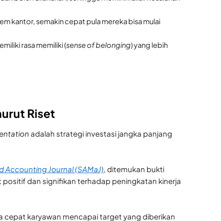
em kantor, semakin cepat pula mereka bisa mulai
liki rasa memiliki (
sense of belonging
) yang lebih
urut Riset
ientation
adalah strategi investasi jangka panjang
 Accounting Journal (SAMaJ)
, ditemukan bukti
 positif dan signifikan terhadap peningkatan kinerja
a cepat karyawan mencapai target yang diberikan