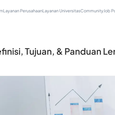
am
Layanan Perusahaan
Layanan Universitas
Community
Job Po
efinisi, Tujuan, & Panduan 