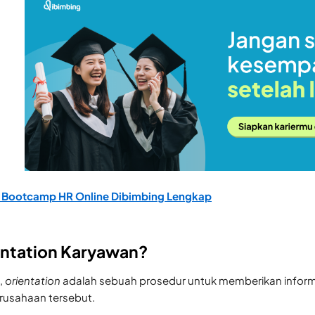
i Bootcamp HR Online Dibimbing Lengkap
entation Karyawan?
,
orientation
adalah sebuah prosedur untuk memberikan inform
rusahaan tersebut.