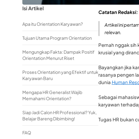
Isi Artikel
Catatan Redaksi:
Apa itu Orientation Karyawan?
Artikel ini pert
relevan.
Tujuan Utama Program Orientation
Pernah nggak sih 
Mengungkap Fakta: Dampak Positif
krusial yang dira
Orientation Menurut Riset
Bayangkan jika ka
Proses Orientation yang Efektif untuk
rasanya pengen lan
Karyawan Baru
dunia
Human Reso
Mengapa HR Generalist Wajib
Sebagai mahasis
Memahami Orientation?
karyawan terhadap
Siap Jadi Calon HR Professional? Yuk,
Belajar Bareng Dibimbing!
Tugas HR bukan cu
FAQ