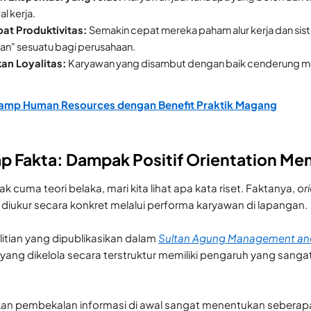
l kerja.
t Produktivitas:
Semakin cepat mereka paham alur kerja dan sist
an" sesuatu bagi perusahaan.
an Loyalitas:
Karyawan yang disambut dengan baik cenderung memi
amp Human Resources dengan Benefit Praktik Magang
 Fakta: Dampak Positif Orientation Men
gak cuma teori belaka, mari kita lihat apa kata riset. Faktanya,
or
 diukur secara konkret melalui performa karyawan di lapangan.
itian yang dipublikasikan dalam
Sultan Agung Management and
yang dikelola secara terstruktur memiliki pengaruh yang sangat
kan pembekalan informasi di awal sangat menentukan seberap