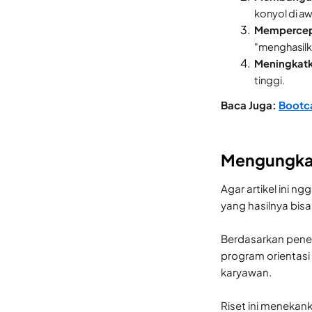
konyol di awa
Mempercepa
"menghasilk
Meningkatk
tinggi.
Baca Juga:
Bootc
Mengungkap
Agar artikel ini ng
yang hasilnya bisa
Berdasarkan penel
program orientasi 
karyawan.
Riset ini menekan