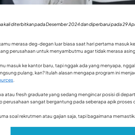
ama kali diterbitkan pada Desember 2024 dan diperbarui pada 29 Ap
kamu merasa deg-degan luar biasa saat hari pertama masuk k
ncang perusahaan untuk menyambutmu agar tidak merasa asing 
mu masuk ke kantor baru, tapi nggak ada yang menyapa, nggak 
gsung pulang, kan? Itulah alasan mengapa program ini menjadi 
urces
.
wa atau
fresh graduate
yang sedang mengincar posisi di depa
 perusahaan sangat bergantung pada seberapa apik proses orie
ma soal rekrutmen atau gajian saja, tapi bagaimana memastikan