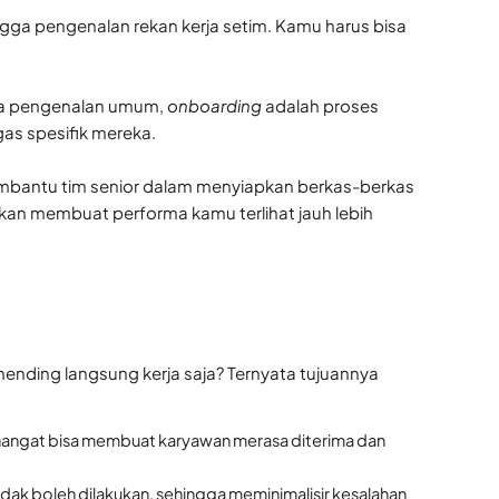
ingga pengenalan rekan kerja setim. Kamu harus bisa
pada pengenalan umum,
onboarding
adalah proses
as spesifik mereka.
mbantu tim senior dalam menyiapkan berkas-berkas
akan membuat performa kamu terlihat jauh lebih
nding langsung kerja saja? Ternyata tujuannya
g hangat bisa membuat karyawan merasa diterima dan
idak boleh dilakukan, sehingga meminimalisir kesalahan