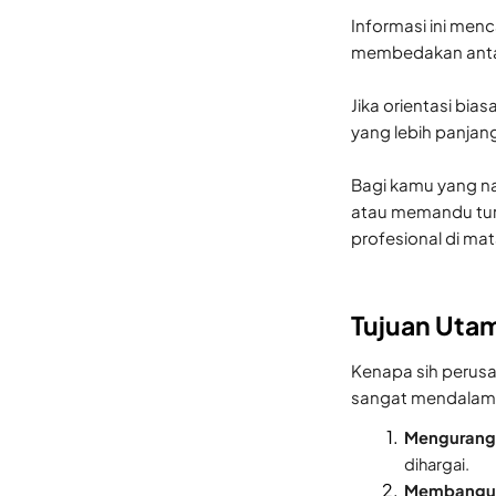
Informasi ini menc
membedakan antar
Jika orientasi bi
yang lebih panjan
Bagi kamu yang na
atau memandu tur 
profesional di mat
Tujuan Uta
Kenapa sih perusa
sangat mendalam,
Mengurang
dihargai.
Membangun 