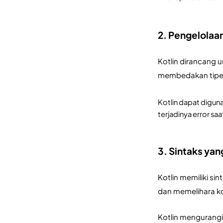
2. Pengelolaan
Kotlin dirancang u
membedakan tipe ya
Kotlin dapat diguna
terjadinya error saat
3. Sintaks yan
Kotlin memiliki s
dan memelihara k
Kotlin mengurangi