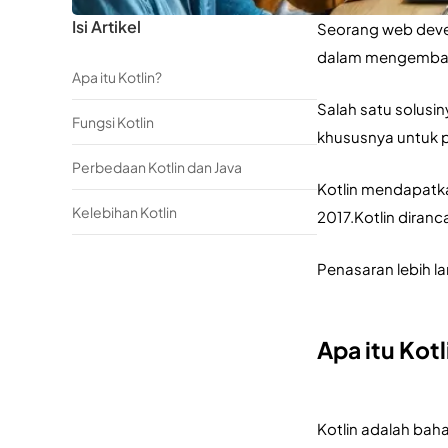
Isi Artikel
Seorang web devel
dalam mengembang
Apa itu Kotlin?
Salah satu solus
Fungsi Kotlin
khususnya untuk p
Perbedaan Kotlin dan Java
Kotlin mendapatk
Kelebihan Kotlin
2017.Kotlin diranc
Penasaran lebih la
Apa itu Kotl
Kotlin adalah bah