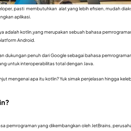
oper, pasti  membutuhkan  alat yang lebih efisien, mudah dia
kan aplikasi. 
inya adalah kotlin,yang merupakan sebuah bahasa pemrograma
latform Android. 
an dukungan penuh dari Google sebagai bahasa pemrograman
ang untuk interoperabilitas total dengan Java.
njut mengenai apa itu kotlin? Yuk simak penjelasan hingga kelebih
in?
asa pemrograman yang dikembangkan oleh JetBrains, perusahaa