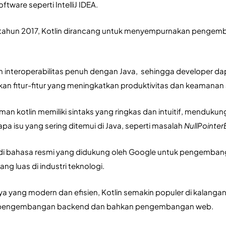
ware seperti IntelliJ IDEA. 
tahun 2017, Kotlin dirancang untuk menyempurnakan pengemban
 interoperabilitas penuh dengan Java,  sehingga developer d
an fitur-fitur yang meningkatkan produktivitas dan keamanan a
n kotlin memiliki sintaks yang ringkas dan intuitif, mendukun
a isu yang sering ditemui di Java, seperti masalah 
NullPointer
jadi bahasa resmi yang didukung oleh Google untuk pengemban
g luas di industri teknologi. 
nya yang modern dan efisien, Kotlin semakin populer di kalangan 
uk pengembangan backend dan bahkan pengembangan web.