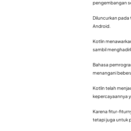
pengembangan soft
Diluncurkan pada 
Android. 
Kotlin menawarkan
sambil menghadirk
Bahasa pemrograma
menangani beberap
Kotlin telah men
kepercayaannya yan
Karena fitur-fitur
tetapi juga unt