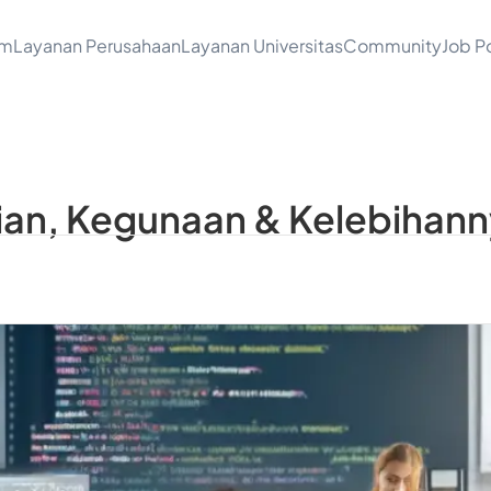
am
Layanan Perusahaan
Layanan Universitas
Community
Job Po
tian, Kegunaan & Kelebihan