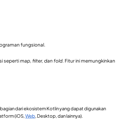
ograman fungsional. 
i seperti 
map, filter, dan fold.
 Fitur ini memungkinkan 
bagian dari ekosistem Kotlin yang dapat digunakan 
tform (iOS, 
Web
, Desktop, dan lainnya).