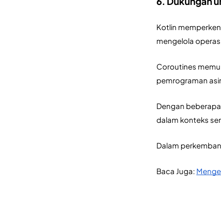
6. Dukungan u
Kotlin memperkena
mengelola operasi
Coroutines memun
pemrograman asi
Dengan beberapa f
dalam konteks ser
Dalam perkembanga
Baca Juga: 
Mengen