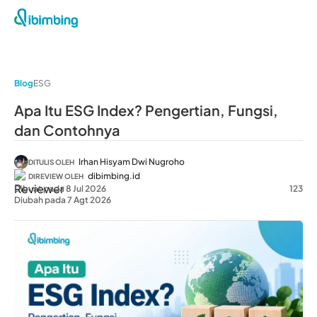
Blog
ESG
Apa Itu ESG Index? Pengertian, Fungsi,
dan Contohnya
Irhan Hisyam Dwi Nugroho
DITULIS OLEH
dibimbing.id
DIREVIEW OLEH
Dibuat pada 8 Jul 2026
123
Diubah pada 7 Agt 2026