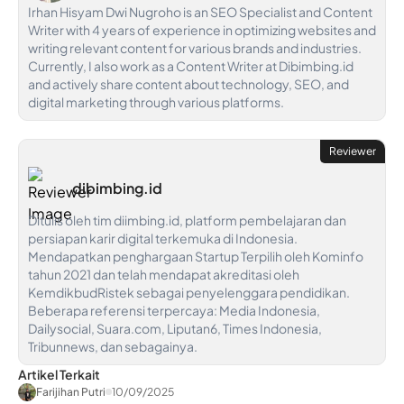
Irhan Hisyam Dwi Nugroho is an SEO Specialist and Content
Writer with 4 years of experience in optimizing websites and
writing relevant content for various brands and industries.
Currently, I also work as a Content Writer at Dibimbing.id
and actively share content about technology, SEO, and
digital marketing through various platforms.
Reviewer
dibimbing.id
Ditulis oleh tim diimbing.id, platform pembelajaran dan
persiapan karir digital terkemuka di Indonesia.
Mendapatkan penghargaan Startup Terpilih oleh Kominfo
tahun 2021 dan telah mendapat akreditasi oleh
KemdikbudRistek sebagai penyelenggara pendidikan.
Beberapa referensi terpercaya: Media Indonesia,
Dailysocial, Suara.com, Liputan6, Times Indonesia,
Tribunnews, dan sebagainya.
Artikel Terkait
Farijihan Putri
10/09/2025