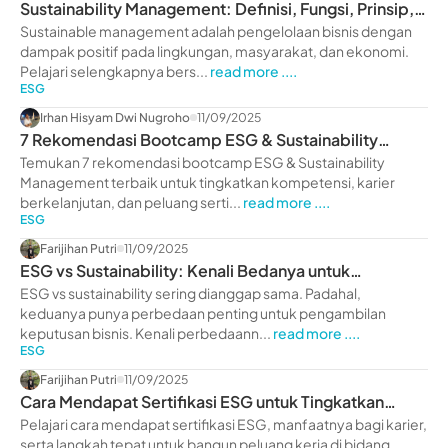
Sustainability Management: Definisi, Fungsi, Prinsip,
hingga Strategi
Sustainable management adalah pengelolaan bisnis dengan
dampak positif pada lingkungan, masyarakat, dan ekonomi.
Pelajari selengkapnya bers...
read more ....
ESG
Irhan Hisyam Dwi Nugroho
11/09/2025
7 Rekomendasi Bootcamp ESG & Sustainability
Management
Temukan 7 rekomendasi bootcamp ESG & Sustainability
Management terbaik untuk tingkatkan kompetensi, karier
berkelanjutan, dan peluang serti...
read more ....
ESG
Farijihan Putri
11/09/2025
ESG vs Sustainability: Kenali Bedanya untuk
Keputusan Bisnis
ESG vs sustainability sering dianggap sama. Padahal,
keduanya punya perbedaan penting untuk pengambilan
keputusan bisnis. Kenali perbedaann...
read more ....
ESG
Farijihan Putri
11/09/2025
Cara Mendapat Sertifikasi ESG untuk Tingkatkan
Karier
Pelajari cara mendapat sertifikasi ESG, manfaatnya bagi karier,
serta langkah tepat untuk bangun peluang kerja di bidang