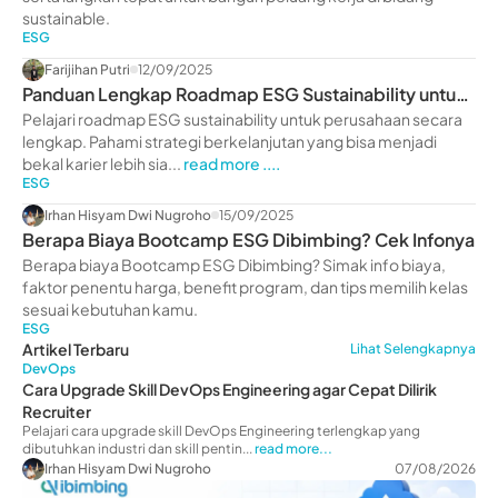
sustainable.
ESG
Farijihan Putri
12/09/2025
Panduan Lengkap Roadmap ESG Sustainability untuk
Perusahaan
Pelajari roadmap ESG sustainability untuk perusahaan secara
lengkap. Pahami strategi berkelanjutan yang bisa menjadi
bekal karier lebih sia...
read more ....
ESG
Irhan Hisyam Dwi Nugroho
15/09/2025
Berapa Biaya Bootcamp ESG Dibimbing? Cek Infonya
Berapa biaya Bootcamp ESG Dibimbing? Simak info biaya,
faktor penentu harga, benefit program, dan tips memilih kelas
sesuai kebutuhan kamu.
ESG
Artikel Terbaru
Lihat Selengkapnya
DevOps
Cara Upgrade Skill DevOps Engineering agar Cepat Dilirik
Recruiter
Pelajari cara upgrade skill DevOps Engineering terlengkap yang
dibutuhkan industri dan skill pentin...
read more...
Irhan Hisyam Dwi Nugroho
07/08/2026