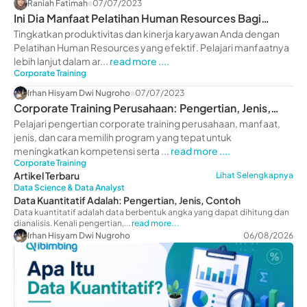
Raniah Fatimah
07/07/2023
Ini Dia Manfaat Pelatihan Human Resources Bagi
Perusahaan
Tingkatkan produktivitas dan kinerja karyawan Anda dengan
Pelatihan Human Resources yang efektif. Pelajari manfaatnya
lebih lanjut dalam ar...
read more ....
Corporate Training
Irhan Hisyam Dwi Nugroho
07/07/2023
Corporate Training Perusahaan: Pengertian, Jenis,
Manfaat
Pelajari pengertian corporate training perusahaan, manfaat,
jenis, dan cara memilih program yang tepat untuk
meningkatkan kompetensi serta ...
read more ....
Corporate Training
Artikel Terbaru
Lihat Selengkapnya
Data Science & Data Analyst
Data Kuantitatif Adalah: Pengertian, Jenis, Contoh
Data kuantitatif adalah data berbentuk angka yang dapat dihitung dan
dianalisis. Kenali pengertian,...
read more...
Irhan Hisyam Dwi Nugroho
06/08/2026