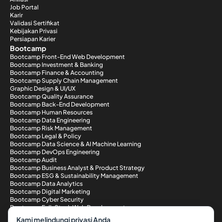
Job Portal
Karir
Validasi Sertifikat
Kebijakan Privasi
Persiapan Karier
Bootcamp
Bootcamp Front-End Web Development
Bootcamp Investment & Banking
Bootcamp Finance & Accounting
Bootcamp Supply Chain Management
Graphic Design & UI/UX
Bootcamp Quality Assurance
Bootcamp Back-End Development
Bootcamp Human Resources
Bootcamp Data Engineering
Bootcamp Risk Management
Bootcamp Legal & Policy
Bootcamp Data Science & AI Machine Learning
Bootcamp DevOps Engineering
Bootcamp Audit
Bootcamp Business Analyst & Product Strategy
Bootcamp ESG & Sustainability Management
Bootcamp Data Analytics
Bootcamp Digital Marketing
Bootcamp Cyber Security
Bootcamp Full-Stack Web Development
Metode Pembayaran
Kami melindungi privasi Anda