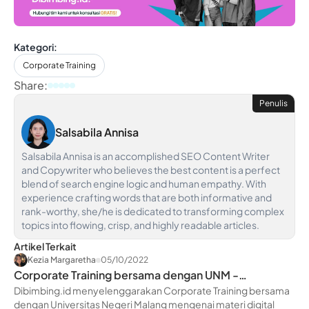
Kategori:
Corporate Training
Share:
Penulis
Salsabila Annisa
Salsabila Annisa is an accomplished SEO Content Writer
and Copywriter who believes the best content is a perfect
blend of search engine logic and human empathy. With
experience crafting words that are both informative and
rank-worthy, she/he is dedicated to transforming complex
topics into flowing, crisp, and highly readable articles.
Artikel Terkait
Kezia Margaretha
05/10/2022
Corporate Training bersama dengan UNM -
dibimbing.id
Dibimbing.id menyelenggarakan Corporate Training bersama
dengan Universitas Negeri Malang mengenai materi digital