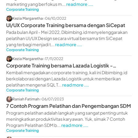
marketing yang berfokus m...
read more ....
Corporate Training
Kezia Margaretha
06/10/2022
UI/UX Corporate Training bersama dengan SiCepat
Pada bulan April - Mei 2022, Dibimbing.id menyelenggarakan
pelatihan UI/UX Design secara virtual bersama tim SiCepat
yang terbagi menjadi t...
read more ....
Corporate Training
Kezia Margaretha
17/11/2022
Corporate Training bersama Lazada Logistik -
dibimbing.id
Kembali mengadakan corporate training, kali ini Dibimbing.id
berkolaborasi dengan Lazada Logistik untuk memberikan
pelatihan mengenai SQL T...
read more ....
Corporate Training
Raniah Fatimah
06/07/2023
7 Contoh Program Pelatihan dan Pengembangan SDM
Program pelatihan adalah langkah yang sangat penting untuk
meningkatkan produktivitas karyawan. Yuk, simak 7 Contoh
Program Pelatihan SDM b...
read more ....
Corporate Training