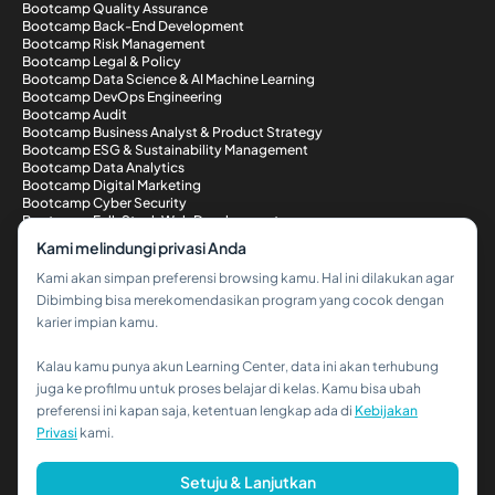
Bootcamp Quality Assurance
Bootcamp Back-End Development
Bootcamp Risk Management
Bootcamp Legal & Policy
Bootcamp Data Science & AI Machine Learning
Bootcamp DevOps Engineering
Bootcamp Audit
Bootcamp Business Analyst & Product Strategy
Bootcamp ESG & Sustainability Management
Bootcamp Data Analytics
Bootcamp Digital Marketing
Bootcamp Cyber Security
Bootcamp Full-Stack Web Development
Metode Pembayaran
Kami melindungi privasi Anda
Kami akan simpan preferensi browsing kamu. Hal ini dilakukan agar
Dibimbing bisa merekomendasikan program yang cocok dengan
karier impian kamu.
Kalau kamu punya akun Learning Center, data ini akan terhubung
Hi!👋
juga ke profilmu untuk proses belajar di kelas. Kamu bisa ubah
preferensi ini kapan saja, ketentuan lengkap ada di
Kebijakan
Kalau kamu butuh bantuan,
Privasi
kami.
hubungi kami via WhatsApp ya!
© 2026 PT Dibimbing. All Rights Reserved
Setuju & Lanjutkan