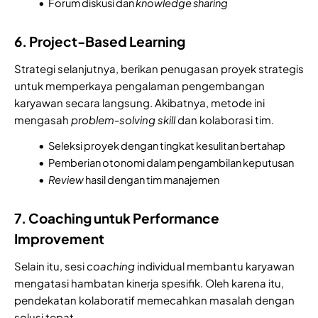
Forum diskusi dan
knowledge
sharing
6. Project-Based Learning
Strategi selanjutnya, berikan penugasan proyek strategis
untuk memperkaya pengalaman pengembangan
karyawan secara langsung. Akibatnya, metode ini
mengasah
problem-solving
skill
dan kolaborasi tim.
Seleksi proyek dengan tingkat kesulitan bertahap
Pemberian otonomi dalam pengambilan keputusan
Review
hasil dengan tim manajemen
7. Coaching untuk Performance
Improvement
Selain itu, sesi
coaching
individual membantu karyawan
mengatasi hambatan kinerja spesifik. Oleh karena itu,
pendekatan kolaboratif memecahkan masalah dengan
solusi tepat.