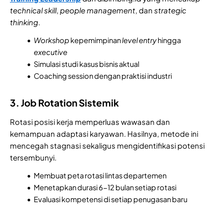
technical skill
,
people management
, dan
strategic
thinking
.
Workshop
kepemimpinan
level entry
hingga
executive
Simulasi studi kasus bisnis aktual
Coaching session dengan praktisi industri
3. Job Rotation Sistemik
Rotasi posisi kerja memperluas wawasan dan
kemampuan adaptasi karyawan. Hasilnya, metode ini
mencegah stagnasi sekaligus mengidentifikasi potensi
tersembunyi.
Membuat peta rotasi lintas departemen
Menetapkan durasi 6-12 bulan setiap rotasi
Evaluasi kompetensi di setiap penugasan baru