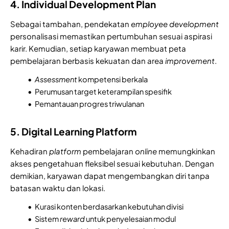
4. Individual Development Plan
Sebagai tambahan, pendekatan
employee
development
personalisasi memastikan pertumbuhan sesuai aspirasi
karir. Kemudian, setiap karyawan membuat peta
pembelajaran berbasis kekuatan dan area
improvement
.
Assessment
kompetensi berkala
Perumusan target keterampilan spesifik
Pemantauan progres triwulanan
5. Digital Learning Platform
Kehadiran
platform
pembelajaran
online
memungkinkan
akses pengetahuan fleksibel sesuai kebutuhan. Dengan
demikian, karyawan dapat mengembangkan diri tanpa
batasan waktu dan lokasi.
Kurasi konten berdasarkan kebutuhan divisi
Sistem
reward
untuk penyelesaian modul