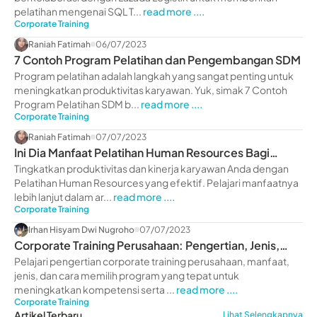
pelatihan mengenai SQL T...
read more ....
Corporate Training
Raniah Fatimah
06/07/2023
7 Contoh Program Pelatihan dan Pengembangan SDM
Program pelatihan adalah langkah yang sangat penting untuk
meningkatkan produktivitas karyawan. Yuk, simak 7 Contoh
Program Pelatihan SDM b...
read more ....
Corporate Training
Raniah Fatimah
07/07/2023
Ini Dia Manfaat Pelatihan Human Resources Bagi
Perusahaan
Tingkatkan produktivitas dan kinerja karyawan Anda dengan
Pelatihan Human Resources yang efektif. Pelajari manfaatnya
lebih lanjut dalam ar...
read more ....
Corporate Training
Irhan Hisyam Dwi Nugroho
07/07/2023
Corporate Training Perusahaan: Pengertian, Jenis,
Manfaat
Pelajari pengertian corporate training perusahaan, manfaat,
jenis, dan cara memilih program yang tepat untuk
meningkatkan kompetensi serta ...
read more ....
Corporate Training
Artikel Terbaru
Lihat Selengkapnya