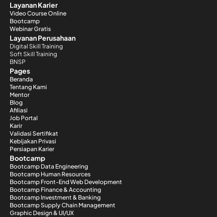
Layanan Karier
Video Course Online
Bootcamp
Webinar Gratis
Layanan Perusahaan
Digital Skill Training
Soft Skill Training
BNSP
Pages
Beranda
Tentang Kami
Mentor
Blog
Afiliasi
Job Portal
Karir
Validasi Sertifikat
Kebijakan Privasi
Persiapan Karier
Bootcamp
Bootcamp Data Engineering
Bootcamp Human Resources
Bootcamp Front-End Web Development
Bootcamp Finance & Accounting
Bootcamp Investment & Banking
Bootcamp Supply Chain Management
Graphic Design & UI/UX