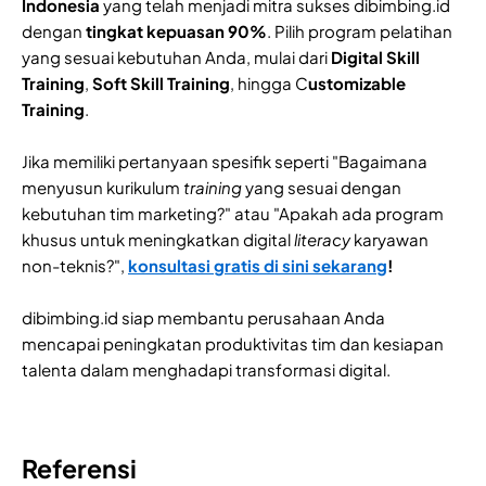
Indonesia
yang telah menjadi mitra sukses dibimbing.id
dengan
tingkat kepuasan 90%
. Pilih program pelatihan
yang sesuai kebutuhan Anda, mulai dari
Digital Skill
Training
,
Soft Skill Training
, hingga C
ustomizable
Training
.
Jika memiliki pertanyaan spesifik seperti "Bagaimana
menyusun kurikulum
training
yang sesuai dengan
kebutuhan tim marketing?" atau "Apakah ada program
khusus untuk meningkatkan digital
literacy
karyawan
non-teknis?",
konsultasi gratis di sini sekarang
!
dibimbing.id siap membantu perusahaan Anda
mencapai peningkatan produktivitas tim dan kesiapan
talenta dalam menghadapi transformasi digital.
Referensi