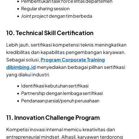
Pembentukan
task force
lintas departemen
Regular sharing session
Joint project
dengan tim berbeda
10. Technical Skill Certification
Lebih jauh, sertifikasi kompetensi teknis meningkatkan
kredibilitas dan kapabilitas pengembangan karyawan.
Sebagai solusi,
Program Corporate Training
dibimbing.id
menyediakan berbagai pilihan sertifikasi
yang diakui industri.
Identifikasi kebutuhan sertifikasi
Partnership
dengan lembaga sertifikasi
Pendanaan parsial/penuh perusahaan
11. Innovation Challenge Program
Kompetisi inovasi internal memicu kreativitas dan
entrepreneurial
mindset
. Alhasil, karyawan terdorong