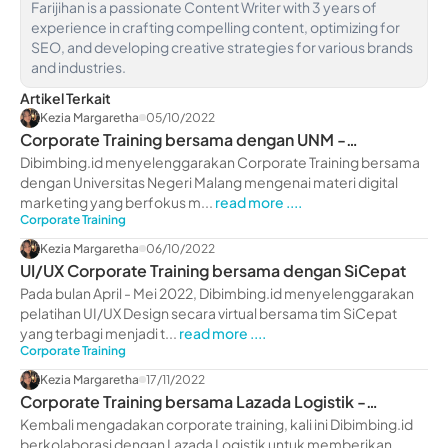
Farijihan is a passionate Content Writer with 3 years of
experience in crafting compelling content, optimizing for
SEO, and developing creative strategies for various brands
and industries.
Artikel Terkait
Kezia Margaretha
05/10/2022
Corporate Training bersama dengan UNM -
dibimbing.id
Dibimbing.id menyelenggarakan Corporate Training bersama
dengan Universitas Negeri Malang mengenai materi digital
marketing yang berfokus m...
read more ....
Corporate Training
Kezia Margaretha
06/10/2022
UI/UX Corporate Training bersama dengan SiCepat
Pada bulan April - Mei 2022, Dibimbing.id menyelenggarakan
pelatihan UI/UX Design secara virtual bersama tim SiCepat
yang terbagi menjadi t...
read more ....
Corporate Training
Kezia Margaretha
17/11/2022
Corporate Training bersama Lazada Logistik -
dibimbing.id
Kembali mengadakan corporate training, kali ini Dibimbing.id
berkolaborasi dengan Lazada Logistik untuk memberikan