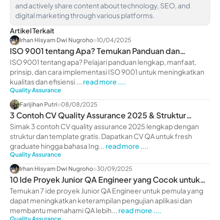
and actively share content about technology, SEO, and
digital marketing through various platforms.
Artikel Terkait
Irhan Hisyam Dwi Nugroho
10/04/2025
ISO 9001 tentang Apa? Temukan Panduan dan
Implementasinya
ISO 9001 tentang apa? Pelajari panduan lengkap, manfaat,
prinsip, dan cara implementasi ISO 9001 untuk meningkatkan
kualitas dan efisiensi ...
read more ....
Quality Assurance
Farijihan Putri
08/08/2025
3 Contoh CV Quality Assurance 2025 & Struktur
(Template Gratis)
Simak 3 contoh CV quality assurance 2025 lengkap dengan
struktur dan template gratis. Dapatkan CV QA untuk fresh
graduate hingga bahasa Ing...
read more ....
Quality Assurance
Irhan Hisyam Dwi Nugroho
30/09/2025
10 Ide Proyek Junior QA Engineer yang Cocok untuk
Pemula
Temukan 7 ide proyek Junior QA Engineer untuk pemula yang
dapat meningkatkan keterampilan pengujian aplikasi dan
membantu memahami QA lebih...
read more ....
Quality Assurance