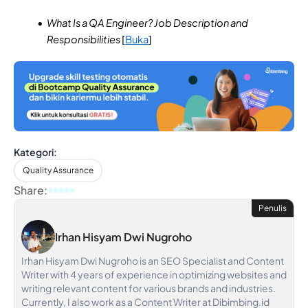
What Is a QA Engineer? Job Description and
Responsibilities
[
Buka
]
Kategori:
Quality Assurance
Share:
Penulis
Irhan Hisyam Dwi Nugroho
Irhan Hisyam Dwi Nugroho is an SEO Specialist and Content
Writer with 4 years of experience in optimizing websites and
writing relevant content for various brands and industries.
Currently, I also work as a Content Writer at Dibimbing.id