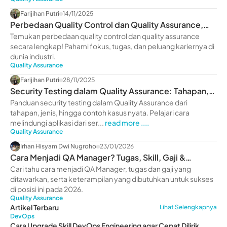
Farijihan Putri
14/11/2025
Perbedaan Quality Control dan Quality Assurance,
Lengkap!
Temukan perbedaan quality control dan quality assurance
secara lengkap! Pahami fokus, tugas, dan peluang kariernya di
dunia industri.
Quality Assurance
Farijihan Putri
28/11/2025
Security Testing dalam Quality Assurance: Tahapan,
Jenis, & Contoh
Panduan security testing dalam Quality Assurance dari
tahapan, jenis, hingga contoh kasus nyata. Pelajari cara
melindungi aplikasi dari ser...
read more ....
Quality Assurance
Irhan Hisyam Dwi Nugroho
23/01/2026
Cara Menjadi QA Manager? Tugas, Skill, Gaji &
Langkah-langkah
Cari tahu cara menjadi QA Manager, tugas dan gaji yang
ditawarkan, serta keterampilan yang dibutuhkan untuk sukses
di posisi ini pada 2026.
Quality Assurance
Artikel Terbaru
Lihat Selengkapnya
DevOps
Cara Upgrade Skill DevOps Engineering agar Cepat Dilirik