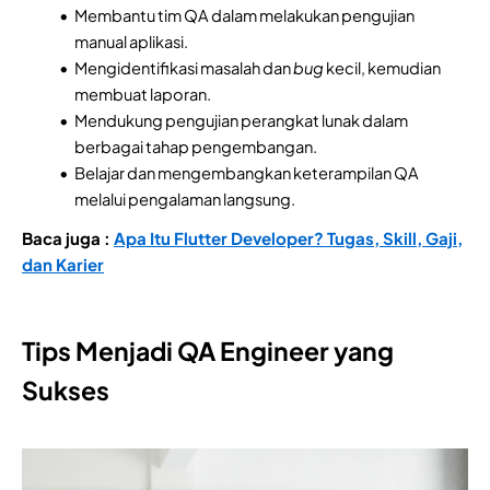
Membantu tim QA dalam melakukan pengujian
manual aplikasi.
Mengidentifikasi masalah dan
bug
kecil, kemudian
membuat laporan.
Mendukung pengujian perangkat lunak dalam
berbagai tahap pengembangan.
Belajar dan mengembangkan keterampilan QA
melalui pengalaman langsung.
Baca juga :
Apa Itu Flutter Developer? Tugas, Skill, Gaji,
dan Karier
Tips Menjadi QA Engineer yang
Sukses