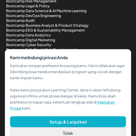
Bootcamp Risk Management
Bootcamp Legal & Policy
Bootcamp Data Science & AI Machine Learning
Bootcamp DevOps Engineering
Bootcamp Audit
Bootcamp Business Analyst & Product Strategy
Bootcamp ESG & Sustainability Management
Bootcamp Data Analytics
Bootcamp Digital Marketing
Bootcamp Cyber Security
Bootcamp Full-Stack Web Development
Metode Pembayaran
Kami melindungi privasi Anda
Kami akan simpan preferensi browsing kamu. Hal ini dilakukan agar
Dibimbing bisa merekomendasikan program yang cocok dengan
karier impian kamu.
Kalau kamu punya akun Learning Center, data ini akan terhubung
Hi!👋
juga ke profilmu untuk proses belajar di kelas. Kamu bisa ubah
preferensi ini kapan saja, ketentuan lengkap ada di
Kebijakan
Kalau kamu butuh bantuan,
Privasi
kami.
hubungi kami via WhatsApp ya!
© 2026 PT Dibimbing. All Rights Reserved
Setuju & Lanjutkan
Tolak