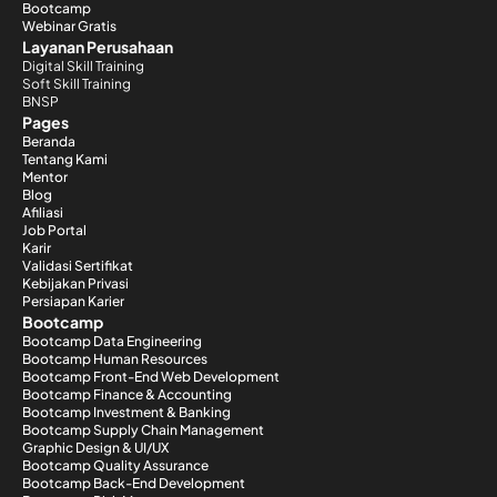
Bootcamp
Webinar Gratis
Layanan Perusahaan
Digital Skill Training
Soft Skill Training
BNSP
Pages
Beranda
Tentang Kami
Mentor
Blog
Afiliasi
Job Portal
Karir
Validasi Sertifikat
Kebijakan Privasi
Persiapan Karier
Bootcamp
Bootcamp Data Engineering
Bootcamp Human Resources
Bootcamp Front-End Web Development
Bootcamp Finance & Accounting
Bootcamp Investment & Banking
Bootcamp Supply Chain Management
Graphic Design & UI/UX
Bootcamp Quality Assurance
Bootcamp Back-End Development