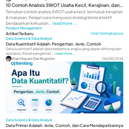
10 Contoh Analisis SWOT Usaha Kecil, Kerajinan, dan
Makanan
Temukan contoh analisis SWOT usaha kecil, termasuk kerajinan
& makanan. Pelajari cara menyusun strategi bisnis efektif
berdasarkan kekuatan...
read more ....
Product Management
Artikel Terbaru
Lihat Selengkapnya
Data Science & Data Analyst
Data Kuantitatif Adalah: Pengertian, Jenis, Contoh
Data kuantitatif adalah data berbentuk angka yang dapat dihitung dan
dianalisis. Kenali pengertian,...
read more...
Irhan Hisyam Dwi Nugroho
06/08/2026
Data Science & Data Analyst
Data Primer Adalah: Jenis, Contoh, dan Cara Mendapatkannya