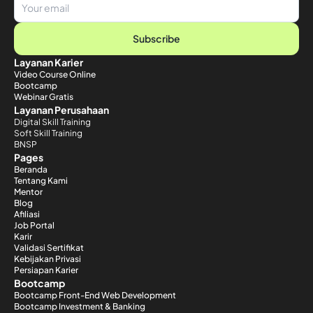
Subscribe
Layanan Karier
Video Course Online
Bootcamp
Webinar Gratis
Layanan Perusahaan
Digital Skill Training
Soft Skill Training
BNSP
Pages
Beranda
Tentang Kami
Mentor
Blog
Afiliasi
Job Portal
Karir
Validasi Sertifikat
Kebijakan Privasi
Persiapan Karier
Bootcamp
Bootcamp Front-End Web Development
Bootcamp Investment & Banking