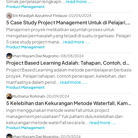
Simak penjelasan lengkapn...
read more ....
Product Management
Siti Khadijah Azzukhruf Firdausi
02/05/2024
5 Case Study Project Management Untuk di Pelajari,
Yuk Baca!
Manajemen proyek melibatkan sejumlah proses untuk
mengatasi permasalah yang terjadi di suatu organisasi. Pelajari
5 case study project mana...
read more ....
Product Management
Irhan Hisyam Dwi Nugroho
08/08/2024
Project Based Learning Adalah: Tahapan, Contoh, dan
Manfaat
Project Based Learning adalah metode pembelajaran berbasis
proyek. Pelajari tahapan, contoh penerapan, kelebihan, dan
manfaatnya dalam pend...
read more ....
Product Management
Muthiatur Rohmah
20/09/2024
5 Kelebihan dan Kekurangan Metode Waterfall, Kamu
Wajib Tahu!
Ingin menggunakan metode waterfall untuk project
management perusahaan? Yuk pahami dulu kelebihan dan
kekurangan metode waterfall secara le...
read more ....
Product Management
Irhan Hisyam Dwi Nugroho
20/11/2024