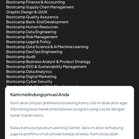
Bootcamp Finance & Accounting
Bootcamp Supply Chain Management
Graphic Design & UI/UX
Bootcamp Quality Assurance
Bootcamp Back-End Development
Bootcamp Human Resources
Bootcamp Data Engineering
Bootcamp Risk Management
Bootcamp Legal & Policy
Bootcamp Data Science & AI Machine Learning
Bootcamp DevOps Engineering
Bootcamp Audit
Bootcamp Business Analyst & Product Strategy
Bootcamp ESG & Sustainability Management
Bootcamp Data Analytics
Bootcamp Digital Marketing
Bootcamp Cyber Security
Bootcamp Full-Stack Web Development
Metode Pembayaran
Kami melindungi privasi Anda
Kami akan simpan preferensi browsing kamu. Hal ini dilakukan agar
Dibimbing bisa merekomendasikan program yang cocok dengan
karier impian kamu.
Kalau kamu punya akun Learning Center, data ini akan terhubung
Hi!👋
juga ke profilmu untuk proses belajar di kelas. Kamu bisa ubah