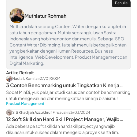
Penulis
Muthiatur Rohmah
Muthia adalah seorang Content Writer dengan kurang lebih
satu tahun pengalaman. Muthia seorang lulusan Sastra
Indonesia yang hobi menonton dan menulis. Sebagai SEO
Content Writer Dibimbing, Ia telah menulis berbagai konten
yang berkaitan dengan Human Resources, Business
Intelligence, Web Development, Product Management dan
Digital Marketing.
Artikel Terkait
Nadia L Kamila
27/01/2024
3 Contoh Benchmarking untuk Tingkatkan Kinerja
Bisnis
Sobat MinDi, yuk pelajari studi kasus dan contoh benchmarking
untuk mengevaluasi dan meningkatkan kinerja bisnismu!
Product Management
Siti Khadijah Azzukhruf Firdausi
26/03/2024
12 Soft Skill dan Hard Skill Project Manager, Wajib
Dikuasai
Ada beberapa soft skill dan hard skill project yang wajib
dikuasai untuk sukses dalam mengelola proyek serta tim.