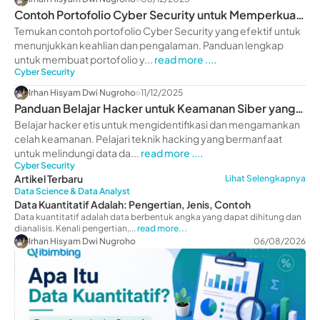
Contoh Portofolio Cyber Security untuk Memperkuat
Karier
Temukan contoh portofolio Cyber Security yang efektif untuk
menunjukkan keahlian dan pengalaman. Panduan lengkap
untuk membuat portofolio y...
read more ....
Cyber Security
Irhan Hisyam Dwi Nugroho
11/12/2025
Panduan Belajar Hacker untuk Keamanan Siber yang
Kuat
Belajar hacker etis untuk mengidentifikasi dan mengamankan
celah keamanan. Pelajari teknik hacking yang bermanfaat
untuk melindungi data da...
read more ....
Cyber Security
Artikel Terbaru
Lihat Selengkapnya
Data Science & Data Analyst
Data Kuantitatif Adalah: Pengertian, Jenis, Contoh
Data kuantitatif adalah data berbentuk angka yang dapat dihitung dan
dianalisis. Kenali pengertian,...
read more...
Irhan Hisyam Dwi Nugroho
06/08/2026