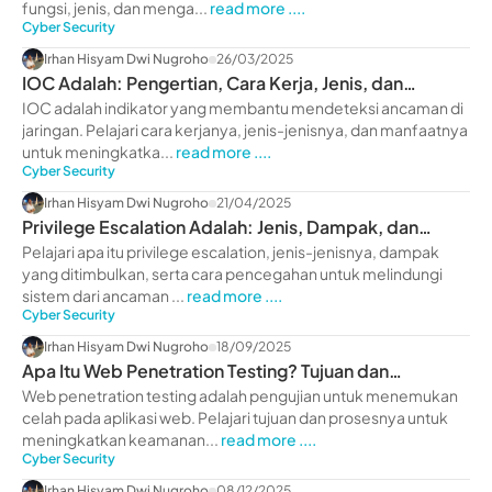
fungsi, jenis, dan menga...
read more ....
Cyber Security
Irhan Hisyam Dwi Nugroho
26/03/2025
IOC Adalah: Pengertian, Cara Kerja, Jenis, dan
Manfaatnya
IOC adalah indikator yang membantu mendeteksi ancaman di
jaringan. Pelajari cara kerjanya, jenis-jenisnya, dan manfaatnya
untuk meningkatka...
read more ....
Cyber Security
Irhan Hisyam Dwi Nugroho
21/04/2025
Privilege Escalation Adalah: Jenis, Dampak, dan
Pencegahan
Pelajari apa itu privilege escalation, jenis-jenisnya, dampak
yang ditimbulkan, serta cara pencegahan untuk melindungi
sistem dari ancaman ...
read more ....
Cyber Security
Irhan Hisyam Dwi Nugroho
18/09/2025
Apa Itu Web Penetration Testing? Tujuan dan
Prosesnya
Web penetration testing adalah pengujian untuk menemukan
celah pada aplikasi web. Pelajari tujuan dan prosesnya untuk
meningkatkan keamanan...
read more ....
Cyber Security
Irhan Hisyam Dwi Nugroho
08/12/2025