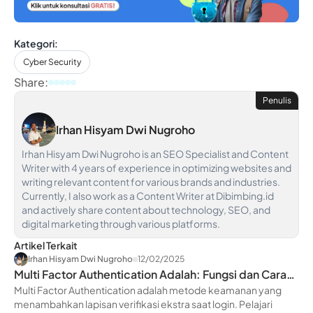
Kategori:
Cyber Security
Share:
Penulis
Irhan Hisyam Dwi Nugroho
Irhan Hisyam Dwi Nugroho is an SEO Specialist and Content
Writer with 4 years of experience in optimizing websites and
writing relevant content for various brands and industries.
Currently, I also work as a Content Writer at Dibimbing.id
and actively share content about technology, SEO, and
digital marketing through various platforms.
Artikel Terkait
Irhan Hisyam Dwi Nugroho
12/02/2025
Multi Factor Authentication Adalah: Fungsi dan Cara
Aktifkan
Multi Factor Authentication adalah metode keamanan yang
menambahkan lapisan verifikasi ekstra saat login. Pelajari