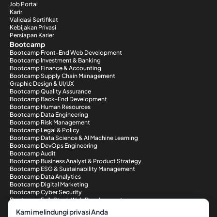
Job Portal
Karir
Validasi Sertifikat
Kebijakan Privasi
Persiapan Karier
Bootcamp
Bootcamp Front-End Web Development
Bootcamp Investment & Banking
Bootcamp Finance & Accounting
Bootcamp Supply Chain Management
Graphic Design & UI/UX
Bootcamp Quality Assurance
Bootcamp Back-End Development
Bootcamp Human Resources
Bootcamp Data Engineering
Bootcamp Risk Management
Bootcamp Legal & Policy
Bootcamp Data Science & AI Machine Learning
Bootcamp DevOps Engineering
Bootcamp Audit
Bootcamp Business Analyst & Product Strategy
Bootcamp ESG & Sustainability Management
Bootcamp Data Analytics
Bootcamp Digital Marketing
Bootcamp Cyber Security
Bootcamp Full-Stack Web Development
Metode Pembayaran
Kami melindungi privasi Anda