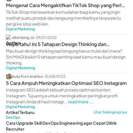
Mengenal Cara Mengaktifkan TikTok Shop yang Perlu
Kamu Ketahui
TikTok Shop menawarkan kemudahan bagi kamu yang ingin
melihat suatu produk dan langsung membelinya tanpa perlu
pergi ke situs web lain.
Digital Marketing
dibimbing.id
29/07/2022
Wajib tahu! Ini 5 Tahapan Design Thinking dan
Penerapannya
Mau buat design thinking tapi bingung harus mulai dari mana?
Sini MinDi bisikin 5 tahapan penting saat kamu mau buat design
thinking.
Digital Marketing
Aulia Putri Andrika
10/08/2022
5 Cara Ampuh Meningkatkan Optimasi SEO Instagram
Instagram SEO adalah sebuah proses optimasi konten
Instagram. Tujuannya untuk meningkatkan peringkat profil
Instagram Anda di hasil Instagr...
read more ....
Digital Marketing
Artikel Terbaru
Lihat Selengkapnya
DevOps
Cara Upgrade Skill DevOps Engineering agar Cepat Dilirik
Recruiter