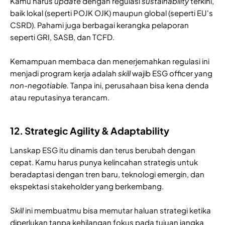
Kamu harus
update
dengan regulasi
sustainability
terkini,
baik lokal (seperti POJK OJK) maupun global (seperti EU's
CSRD). Pahami juga berbagai kerangka pelaporan
seperti GRI, SASB, dan TCFD.
Kemampuan membaca dan menerjemahkan regulasi ini
menjadi program kerja adalah
skill
wajib ESG officer yang
non-negotiable.
Tanpa ini, perusahaan bisa kena denda
atau reputasinya terancam.
12. Strategic Agility & Adaptability
Lanskap ESG itu dinamis dan terus berubah dengan
cepat. Kamu harus punya kelincahan strategis untuk
beradaptasi dengan tren baru, teknologi emergin, dan
ekspektasi stakeholder yang berkembang.
Skill
ini membuatmu bisa memutar haluan strategi ketika
diperlukan tanpa kehilangan fokus pada tujuan jangka