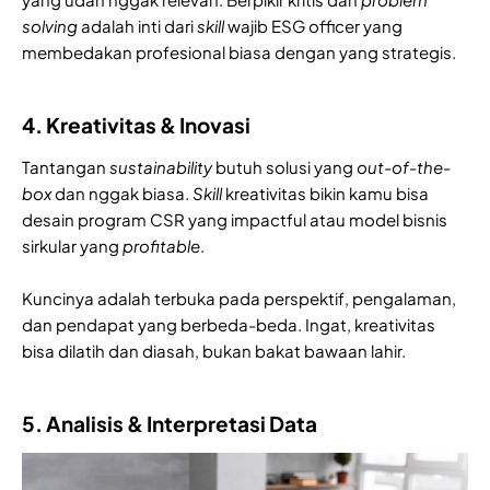
solving
adalah inti dari
skill
wajib ESG officer yang
membedakan profesional biasa dengan yang strategis.
4. Kreativitas & Inovasi
Tantangan
sustainability
butuh solusi yang
out-of-the-
box
dan nggak biasa.
Skill
kreativitas bikin kamu bisa
desain program CSR yang impactful atau model bisnis
sirkular yang
profitable
.
Kuncinya adalah terbuka pada perspektif, pengalaman,
dan pendapat yang berbeda-beda. Ingat, kreativitas
bisa dilatih dan diasah, bukan bakat bawaan lahir.
5. Analisis & Interpretasi Data