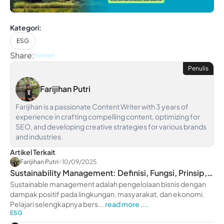
Kategori:
ESG
Share:
Penulis
Farijihan Putri
Farijihan is a passionate Content Writer with 3 years of
experience in crafting compelling content, optimizing for
SEO, and developing creative strategies for various brands
and industries.
Artikel Terkait
Farijihan Putri
10/09/2025
Sustainability Management: Definisi, Fungsi, Prinsip,
hingga Strategi
Sustainable management adalah pengelolaan bisnis dengan
dampak positif pada lingkungan, masyarakat, dan ekonomi.
Pelajari selengkapnya bers...
read more ....
ESG