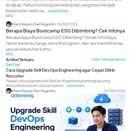
lengkap. Pahami strategi berkelanjutan yang bisa menjadi
bekal karier lebih sia...
read more ....
ESG
Irhan Hisyam Dwi Nugroho
15/09/2025
Berapa Biaya Bootcamp ESG Dibimbing? Cek Infonya
Berapa biaya Bootcamp ESG Dibimbing? Simak info biaya,
faktor penentu harga, benefit program, dan tips memilih kelas
sesuai kebutuhan kamu.
ESG
Artikel Terbaru
Lihat Selengkapnya
DevOps
Cara Upgrade Skill DevOps Engineering agar Cepat Dilirik
Recruiter
Pelajari cara upgrade skill DevOps Engineering terlengkap yang
dibutuhkan industri dan skill pentin...
read more...
Irhan Hisyam Dwi Nugroho
07/08/2026