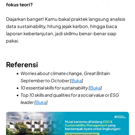
fokus teori?
Diajarkan banget! Kamu bakal praktek langsung analisis
data sustainability, hitung jejak karbon, hingga baca
laporan keberlanjutan, jadi skillmu benar-benar siap
pakai.
Referensi
Worries about climate change, Great Britain:
September to October [
Buka
]
10 essential skills for sustainability [
Buka
]
Top 10 skills and qualities for a social value or ESG
leader [
Buka
]