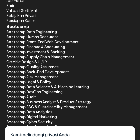
Job Portal
Karir
Validasi Sertifikat
Kebijakan Privasi
Persiapan Karier
Bootcamp
Bootcamp Data Engineering
Bootcamp Human Resources
Bootcamp Front-End Web Development
Bootcamp Finance & Accounting
Bootcamp Investment & Banking
Bootcamp Supply Chain Management
Graphic Design & UI/UX
Bootcamp Quality Assurance
Bootcamp Back-End Development
Bootcamp Risk Management
Bootcamp Legal & Policy
Bootcamp Data Science & AI Machine Learning
Bootcamp DevOps Engineering
Bootcamp Audit
Bootcamp Business Analyst & Product Strategy
Bootcamp ESG & Sustainability Management
Bootcamp Data Analytics
Bootcamp Digital Marketing
Bootcamp Cyber Security
Bootcamp Full-Stack Web Development
Metode Pembayaran
Kami melindungi privasi Anda