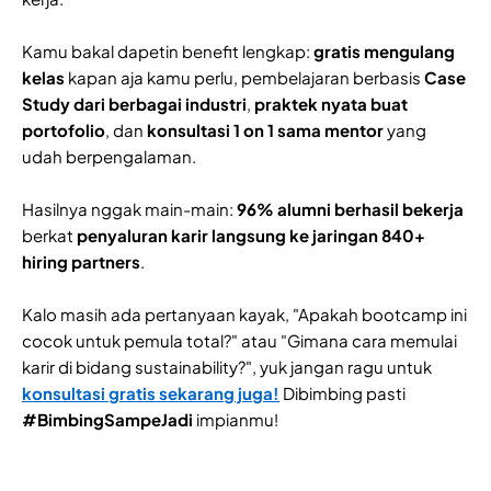
Kamu bakal dapetin benefit lengkap:
gratis mengulang
kelas
kapan aja kamu perlu, pembelajaran berbasis
Case
Study dari berbagai industri
,
praktek nyata buat
portofolio
, dan
konsultasi 1 on 1 sama mentor
yang
udah berpengalaman.
Hasilnya nggak main-main:
96% alumni berhasil bekerja
berkat
penyaluran karir langsung ke jaringan 840+
hiring partners
.
Kalo masih ada pertanyaan kayak, "Apakah bootcamp ini
cocok untuk pemula total?" atau "Gimana cara memulai
karir di bidang sustainability?", yuk jangan ragu untuk
konsultasi gratis sekarang juga!
Dibimbing pasti
#BimbingSampeJadi
impianmu!