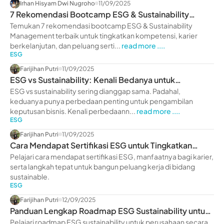
Irhan Hisyam Dwi Nugroho
11/09/2025
7 Rekomendasi Bootcamp ESG & Sustainability
Management
Temukan 7 rekomendasi bootcamp ESG & Sustainability
Management terbaik untuk tingkatkan kompetensi, karier
berkelanjutan, dan peluang serti...
read more ....
ESG
Farijihan Putri
11/09/2025
ESG vs Sustainability: Kenali Bedanya untuk
Keputusan Bisnis
ESG vs sustainability sering dianggap sama. Padahal,
keduanya punya perbedaan penting untuk pengambilan
keputusan bisnis. Kenali perbedaann...
read more ....
ESG
Farijihan Putri
11/09/2025
Cara Mendapat Sertifikasi ESG untuk Tingkatkan
Karier
Pelajari cara mendapat sertifikasi ESG, manfaatnya bagi karier,
serta langkah tepat untuk bangun peluang kerja di bidang
sustainable.
ESG
Farijihan Putri
12/09/2025
Panduan Lengkap Roadmap ESG Sustainability untuk
Perusahaan
Pelajari roadmap ESG sustainability untuk perusahaan secara