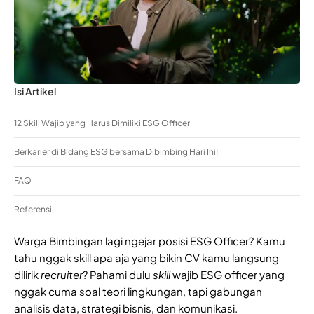
Isi Artikel
12 Skill Wajib yang Harus Dimiliki ESG Officer
Berkarier di Bidang ESG bersama Dibimbing Hari Ini!
FAQ
Referensi
Warga Bimbingan lagi ngejar posisi ESG Officer? Kamu
tahu nggak skill apa aja yang bikin CV kamu langsung
dilirik
recruiter
? Pahami dulu
skill
wajib ESG officer yang
nggak cuma soal teori lingkungan, tapi gabungan
analisis data, strategi bisnis, dan komunikasi.