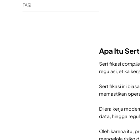
FAQ
Apa Itu Ser
Sertifikasi
compli
regulasi, etika ke
Sertifikasi ini b
memastikan operas
Di era kerja mode
data, hingga regu
Oleh karena itu, p
mengelola risiko