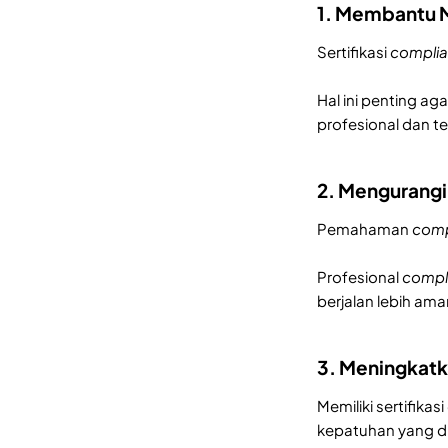
1. Membantu 
Sertifikasi
compli
Hal ini penting ag
profesional dan te
2. Mengurangi
Pemahaman
comp
Profesional
compl
berjalan lebih ama
3. Meningkatka
Memiliki sertifikasi
kepatuhan yang d