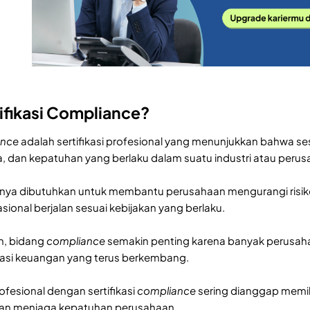
tifikasi Compliance?
ance
adalah sertifikasi profesional yang menunjukkan bahwa s
rja, dan kepatuhan yang berlaku dalam suatu industri atau peru
iasanya dibutuhkan untuk membantu perusahaan mengurangi risik
ional berjalan sesuai kebijakan yang berlaku.
rn, bidang
compliance
semakin penting karena banyak perusaha
lasi keuangan yang terus berkembang.
rofesional dengan sertifikasi
compliance
sering dianggap memilik
 dan menjaga kepatuhan perusahaan.