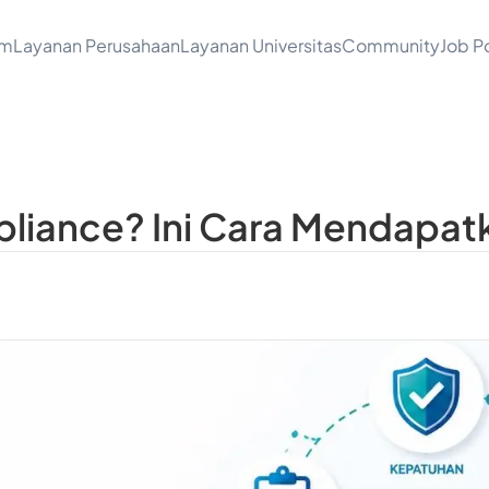
am
Layanan Perusahaan
Layanan Universitas
Community
Job Po
mpliance? Ini Cara Mendapa