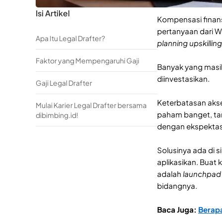
Isi Artikel
Kompensasi finans
pertanyaan dari Wa
Apa Itu Legal Drafter?
planning
upskilling
Faktor yang Mempengaruhi Gaji
Banyak yang masih
diinvestasikan.
Gaji Legal Drafter
Keterbatasan aks
Mulai Karier Legal Drafter bersama
paham banget, tan
dibimbing.id!
dengan ekspektasi
Solusinya ada di s
aplikasikan. Buat 
adalah
launchpad
bidangnya.
Baca Juga:
Berapa