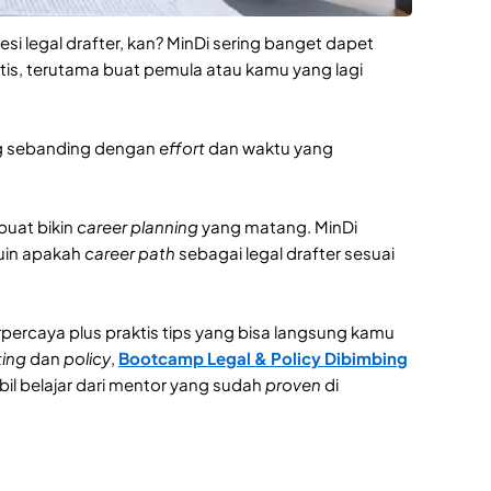
i legal drafter, kan? MinDi sering banget dapet
stis, terutama buat pemula atau kamu yang lagi
ang sebanding dengan
effort
dan waktu yang
buat bikin
career planning
yang matang. MinDi
tuin apakah
career path
sebagai legal drafter sesuai
percaya plus praktis tips yang bisa langsung kamu
ting
dan
policy
,
Bootcamp Legal & Policy Dibimbing
il belajar dari mentor yang sudah
proven
di