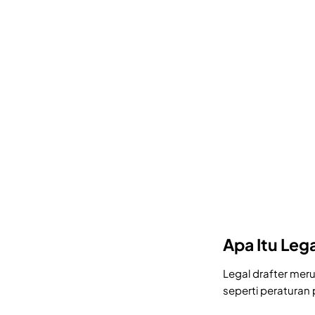
Apa Itu Leg
Legal drafter me
seperti peraturan 