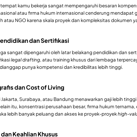
 tempat kamu bekerja sangat mempengaruhi besaran kompens
asional atau firma hukum internasional cenderung mendapat gaj
ah atau NGO karena skala proyek dan kompleksitas dokumen ya
Pendidikan dan Sertifikasi
 juga sangat dipengaruhi oleh latar belakang pendidikan dan ser
fikasi
legal drafting
, atau training khusus dari lembaga terpe
dianggap punya kompetensi dan kredibilitas lebih tinggi.
rafis dan Cost of Living
i Jakarta, Surabaya, atau Bandung menawarkan gaji lebih tinggi
Selain itu, konsentrasi perusahaan besar, firma hukum ternama,
ka lebih banyak peluang dan akses ke proyek-proyek
high-val
i dan Keahlian Khusus