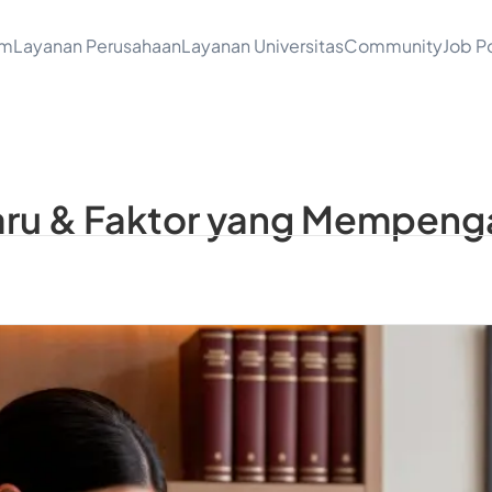
am
Layanan Perusahaan
Layanan Universitas
Community
Job Po
baru & Faktor yang Mempeng