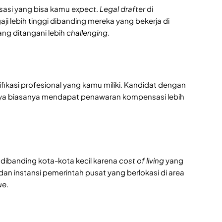
asi yang bisa kamu
expect
.
Legal drafter
di
i lebih tinggi dibanding mereka yang bekerja di
ng ditangani lebih
challenging
.
tifikasi profesional yang kamu miliki. Kandidat dengan
rcaya biasanya mendapat penawaran kompensasi lebih
 dibanding kota-kota kecil karena
cost of living
yang
 dan instansi pemerintah pusat yang berlokasi di area
ue
.