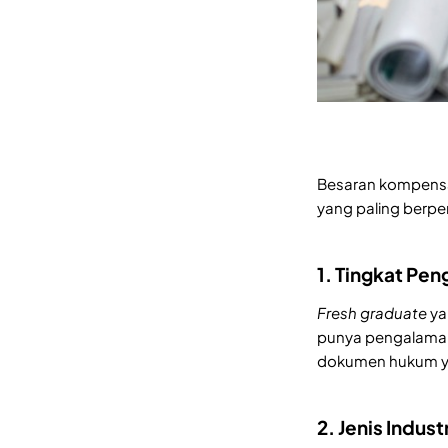
Besaran kompensas
yang paling berpen
1. Tingkat Pe
Fresh graduate
ya
punya pengalaman
dokumen hukum ya
2. Jenis Indust