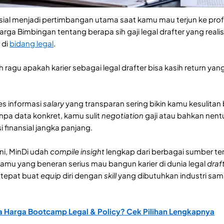
ial menjadi pertimbangan utama saat kamu mau terjun ke profes
rga Bimbingan tentang berapa sih gaji legal drafter yang reali
di
bidang legal
.
 ragu apakah karier sebagai legal drafter bisa kasih return y
es informasi
salary
yang transparan sering bikin kamu kesulitan 
pa data konkret, kamu sulit
negotiation
gaji atau bahkan nen
 finansial jangka panjang.
ini, MinDi udah
compile
insight
lengkap dari berbagai sumber ter
kamu yang beneran serius mau bangun karier di dunia legal
draf
tepat buat
equip
diri dengan
skill
yang dibutuhkan industri samb
 Harga Bootcamp Legal & Policy? Cek Pilihan Lengkapnya