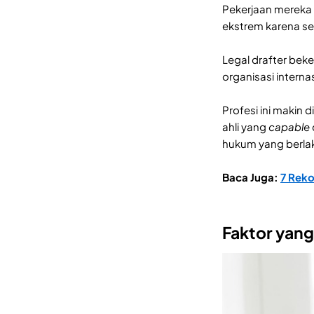
Pekerjaan mereka
ekstrem karena set
Legal drafter beke
organisasi intern
Profesi ini makin
ahli yang
capable
hukum yang berla
Baca Juga:
7 Reko
Faktor yan