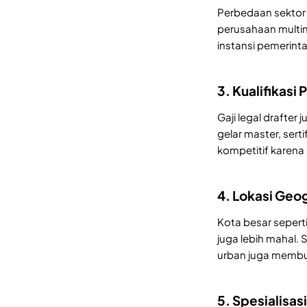
Perbedaan sektor
perusahaan multin
instansi pemerint
3. Kualifikasi 
Gaji legal drafter
gelar master, serti
kompetitif karena 
4. Lokasi Geog
Kota besar sepert
juga lebih mahal. 
urban juga membu
5. Spesialisas