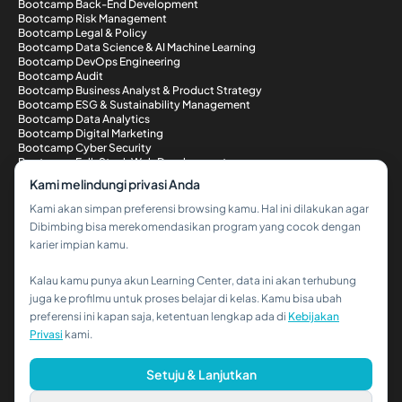
Bootcamp Back-End Development
Bootcamp Risk Management
Bootcamp Legal & Policy
Bootcamp Data Science & AI Machine Learning
Bootcamp DevOps Engineering
Bootcamp Audit
Bootcamp Business Analyst & Product Strategy
Bootcamp ESG & Sustainability Management
Bootcamp Data Analytics
Bootcamp Digital Marketing
Bootcamp Cyber Security
Bootcamp Full-Stack Web Development
Metode Pembayaran
Kami melindungi privasi Anda
Kami akan simpan preferensi browsing kamu. Hal ini dilakukan agar
Dibimbing bisa merekomendasikan program yang cocok dengan
karier impian kamu.
Kalau kamu punya akun Learning Center, data ini akan terhubung
Hi!👋
juga ke profilmu untuk proses belajar di kelas. Kamu bisa ubah
preferensi ini kapan saja, ketentuan lengkap ada di
Kebijakan
Kalau kamu butuh bantuan,
Privasi
kami.
hubungi kami via WhatsApp ya!
© 2026 PT Dibimbing. All Rights Reserved
Setuju & Lanjutkan