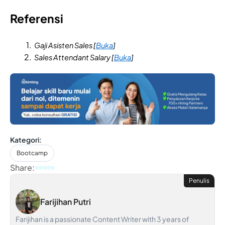
Referensi
Gaji Asisten Sales [
Buka
]
Sales Attendant Salary [
Buka
]
Kategori:
Bootcamp
Share:
Penulis
Farijihan Putri
Farijihan is a passionate Content Writer with 3 years of