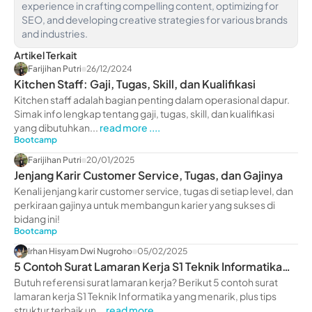
experience in crafting compelling content, optimizing for
SEO, and developing creative strategies for various brands
and industries.
Artikel Terkait
Farijihan Putri
26/12/2024
Kitchen Staff: Gaji, Tugas, Skill, dan Kualifikasi
Kitchen staff adalah bagian penting dalam operasional dapur.
Simak info lengkap tentang gaji, tugas, skill, dan kualifikasi
yang dibutuhkan...
read more ....
Bootcamp
Farijihan Putri
20/01/2025
Jenjang Karir Customer Service, Tugas, dan Gajinya
Kenali jenjang karir customer service, tugas di setiap level, dan
perkiraan gajinya untuk membangun karier yang sukses di
bidang ini!
Bootcamp
Irhan Hisyam Dwi Nugroho
05/02/2025
5 Contoh Surat Lamaran Kerja S1 Teknik Informatika
Terbaik
Butuh referensi surat lamaran kerja? Berikut 5 contoh surat
lamaran kerja S1 Teknik Informatika yang menarik, plus tips
struktur terbaik un...
read more ....