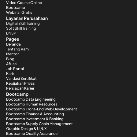
Video Course Online
Bootcamp
Webinar Gratis
Layanan Perusahaan
Digital Skill Training
Soft Skill Training
BNSP
Pages
Beranda
Tentang Kami
Mentor
Blog
Afiliasi
Job Portal
Karir
Validasi Sertifikat
Kebijakan Privasi
Persiapan Karier
Bootcamp
Bootcamp Data Engineering
Bootcamp Human Resources
Bootcamp Front-End Web Development
Bootcamp Finance & Accounting
Bootcamp Investment & Banking
Bootcamp Supply Chain Management
Graphic Design & UI/UX
Bootcamp Quality Assurance