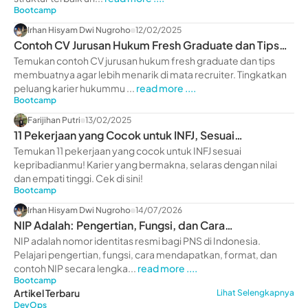
Bootcamp
Irhan Hisyam Dwi Nugroho
12/02/2025
Contoh CV Jurusan Hukum Fresh Graduate dan Tips
Membuatnya
Temukan contoh CV jurusan hukum fresh graduate dan tips
membuatnya agar lebih menarik di mata recruiter. Tingkatkan
peluang karier hukummu ...
read more ....
Bootcamp
Farijihan Putri
13/02/2025
11 Pekerjaan yang Cocok untuk INFJ, Sesuai
Kepribadian!
Temukan 11 pekerjaan yang cocok untuk INFJ sesuai
kepribadianmu! Karier yang bermakna, selaras dengan nilai
dan empati tinggi. Cek di sini!
Bootcamp
Irhan Hisyam Dwi Nugroho
14/07/2026
NIP Adalah: Pengertian, Fungsi, dan Cara
Mendapatkannya
NIP adalah nomor identitas resmi bagi PNS di Indonesia.
Pelajari pengertian, fungsi, cara mendapatkan, format, dan
contoh NIP secara lengka...
read more ....
Bootcamp
Artikel Terbaru
Lihat Selengkapnya
DevOps