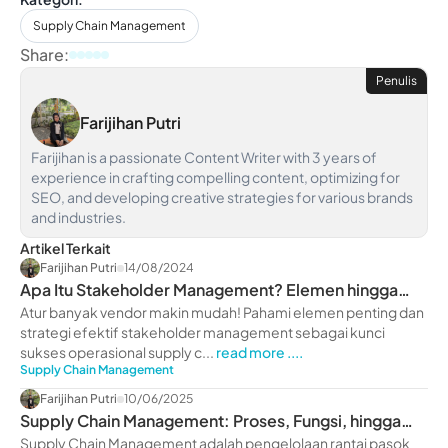
Supply Chain Management
Share:
Penulis
Farijihan Putri
Farijihan is a passionate Content Writer with 3 years of
experience in crafting compelling content, optimizing for
SEO, and developing creative strategies for various brands
and industries.
Artikel Terkait
Farijihan Putri
14/08/2024
Apa Itu Stakeholder Management? Elemen hingga
Strategi Efektif
Atur banyak vendor makin mudah! Pahami elemen penting dan
strategi efektif stakeholder management sebagai kunci
sukses operasional supply c...
read more ....
Supply Chain Management
Farijihan Putri
10/06/2025
Supply Chain Management: Proses, Fungsi, hingga
Contohnya
Supply Chain Management adalah pengelolaan rantai pasok