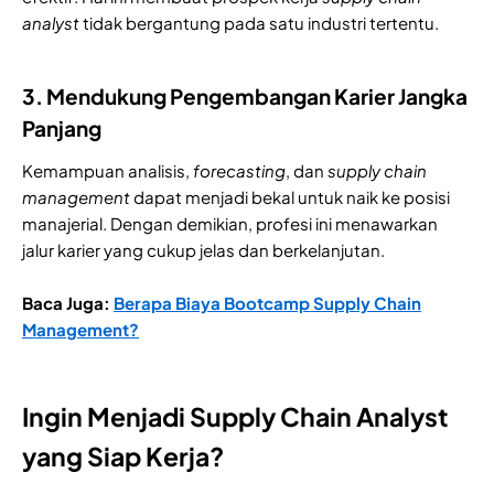
analyst
tidak bergantung pada satu industri tertentu.
3. Mendukung Pengembangan Karier Jangka
Panjang
Kemampuan analisis,
forecasting
, dan
supply chain
management
dapat menjadi bekal untuk naik ke posisi
manajerial. Dengan demikian, profesi ini menawarkan
jalur karier yang cukup jelas dan berkelanjutan.
Baca Juga:
Berapa Biaya Bootcamp Supply Chain
Management?
Ingin Menjadi Supply Chain Analyst
yang Siap Kerja?