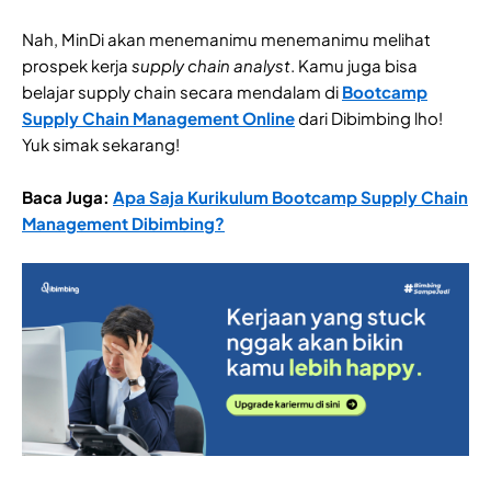
Nah, MinDi akan menemanimu menemanimu melihat
prospek kerja
supply chain analyst
. Kamu juga bisa
belajar supply chain secara mendalam di
Bootcamp
Supply Chain Management Online
dari Dibimbing lho!
Yuk simak sekarang!
Baca Juga:
Apa Saja Kurikulum Bootcamp Supply Chain
Management Dibimbing?