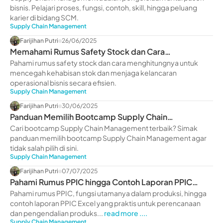
bisnis. Pelajari proses, fungsi, contoh, skill, hingga peluang
karier di bidang SCM.
Supply Chain Management
Farijihan Putri
26/06/2025
Memahami Rumus Safety Stock dan Cara
Menghitungnya
Pahami rumus safety stock dan cara menghitungnya untuk
mencegah kehabisan stok dan menjaga kelancaran
operasional bisnis secara efisien.
Supply Chain Management
Farijihan Putri
30/06/2025
Panduan Memilih Bootcamp Supply Chain
Management Terbaik 2025
Cari bootcamp Supply Chain Management terbaik? Simak
panduan memilih bootcamp Supply Chain Management agar
tidak salah pilih di sini.
Supply Chain Management
Farijihan Putri
07/07/2025
Pahami Rumus PPIC hingga Contoh Laporan PPIC
Excel
Pahami rumus PPIC, fungsi utamanya dalam produksi, hingga
contoh laporan PPIC Excel yang praktis untuk perencanaan
dan pengendalian produks...
read more ....
Supply Chain Management