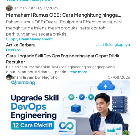
Farijihan Putri
12/07/2025
Memahami Rumus OEE: Cara Menghitung hingga
Contohnya
Pahami rumus OEE (Overall Equipment Effectiveness), cara
menghitung efisiensi mesin produksi, serta contoh
perhitungannya secara praktis.
Supply Chain Management
Artikel Terbaru
Lihat Selengkapnya
DevOps
Cara Upgrade Skill DevOps Engineering agar Cepat Dilirik
Recruiter
Pelajari cara upgrade skill DevOps Engineering terlengkap yang
dibutuhkan industri dan skill pentin...
read more...
Irhan Hisyam Dwi Nugroho
07/08/2026