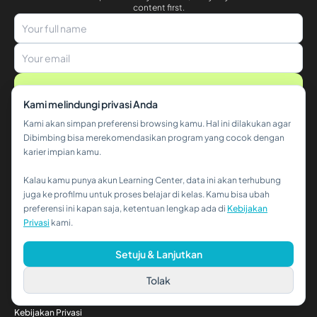
content first.
Subscribe
Kami melindungi privasi Anda
Layanan Karier
Kami akan simpan preferensi browsing kamu. Hal ini dilakukan agar
Video Course Online
Bootcamp
Dibimbing bisa merekomendasikan program yang cocok dengan
Webinar Gratis
karier impian kamu.
Layanan Perusahaan
Digital Skill Training
Kalau kamu punya akun Learning Center, data ini akan terhubung
Soft Skill Training
Hi!👋
juga ke profilmu untuk proses belajar di kelas. Kamu bisa ubah
BNSP
preferensi ini kapan saja, ketentuan lengkap ada di
Kebijakan
Pages
Kalau kamu butuh bantuan,
Beranda
Privasi
kami.
hubungi kami via WhatsApp ya!
Tentang Kami
Mentor
Setuju & Lanjutkan
Blog
Afiliasi
Job Portal
Tolak
Karir
Validasi Sertifikat
Kebijakan Privasi