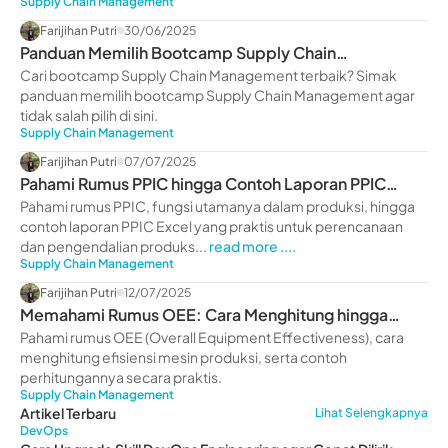
Supply Chain Management
Farijihan Putri
30/06/2025
Panduan Memilih Bootcamp Supply Chain
Management Terbaik 2025
Cari bootcamp Supply Chain Management terbaik? Simak
panduan memilih bootcamp Supply Chain Management agar
tidak salah pilih di sini.
Supply Chain Management
Farijihan Putri
07/07/2025
Pahami Rumus PPIC hingga Contoh Laporan PPIC
Excel
Pahami rumus PPIC, fungsi utamanya dalam produksi, hingga
contoh laporan PPIC Excel yang praktis untuk perencanaan
dan pengendalian produks...
read more ....
Supply Chain Management
Farijihan Putri
12/07/2025
Memahami Rumus OEE: Cara Menghitung hingga
Contohnya
Pahami rumus OEE (Overall Equipment Effectiveness), cara
menghitung efisiensi mesin produksi, serta contoh
perhitungannya secara praktis.
Supply Chain Management
Artikel Terbaru
Lihat Selengkapnya
DevOps