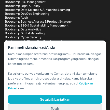
Bootcamp Risk Management
Bootcamp Legal & Policy
Bootcamp Data Science & AI Machine Learning
Bootcamp DevOps Engineering
Bootcamp Audit
Bootcamp Business Analyst & Product Strategy
Bootcamp ESG & Sustainability Management
Bootcamp Data Analytics
Bootcamp Digital Marketing
Bootcamp Cyber Security
Bootcamp Full-Stack Web Development
Metode Pembayaran
Kami melindungi privasi Anda
Kami akan simpan preferensi browsing kamu. Hal ini dilakukan agar
Dibimbing bisa merekomendasikan program yang cocok dengan
karier impian kamu.
Kalau kamu punya akun Learning Center, data ini akan terhubung
Hi!👋
juga ke profilmu untuk proses belajar di kelas. Kamu bisa ubah
preferensi ini kapan saja, ketentuan lengkap ada di
Kebijakan
Kalau kamu butuh bantuan,
Privasi
kami.
hubungi kami via WhatsApp ya!
© 2026 PT Dibimbing. All Rights Reserved
Setuju & Lanjutkan
Tolak