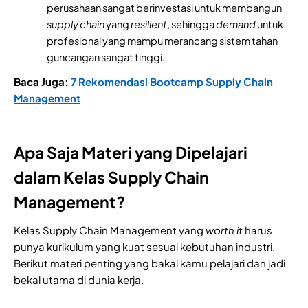
perusahaan sangat berinvestasi untuk membangun
supply
chain
yang
resilient
, sehingga
demand
untuk
profesional yang mampu merancang sistem tahan
guncangan sangat tinggi.
Baca Juga:
7 Rekomendasi Bootcamp Supply Chain
Management
Apa Saja Materi yang Dipelajari
dalam Kelas Supply Chain
Management?
Kelas Supply Chain Management yang
worth it
harus
punya kurikulum yang kuat sesuai kebutuhan industri.
Berikut materi penting yang bakal kamu pelajari dan jadi
bekal utama di dunia kerja.