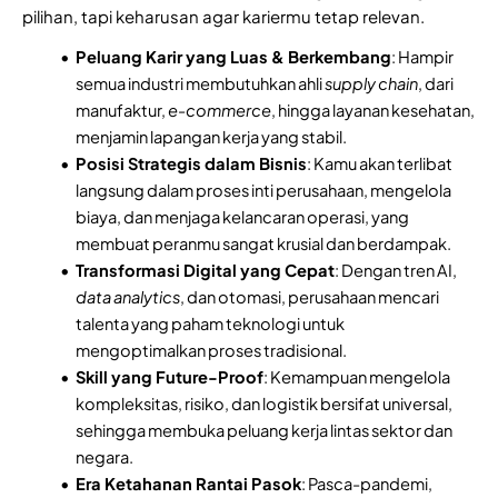
pilihan, tapi keharusan agar kariermu tetap relevan.
Peluang Karir yang Luas & Berkembang
: Hampir
semua industri membutuhkan ahli
supply chain
, dari
manufaktur,
e-commerce
, hingga layanan kesehatan,
menjamin lapangan kerja yang stabil.
Posisi Strategis dalam Bisnis
: Kamu akan terlibat
langsung dalam proses inti perusahaan, mengelola
biaya, dan menjaga kelancaran operasi, yang
membuat peranmu sangat krusial dan berdampak.
Transformasi Digital yang Cepat
: Dengan tren AI,
data analytics
, dan otomasi, perusahaan mencari
talenta yang paham teknologi untuk
mengoptimalkan proses tradisional.
Skill yang Future-Proof
: Kemampuan mengelola
kompleksitas, risiko, dan logistik bersifat universal,
sehingga membuka peluang kerja lintas sektor dan
negara.
Era Ketahanan Rantai Pasok
: Pasca-pandemi,