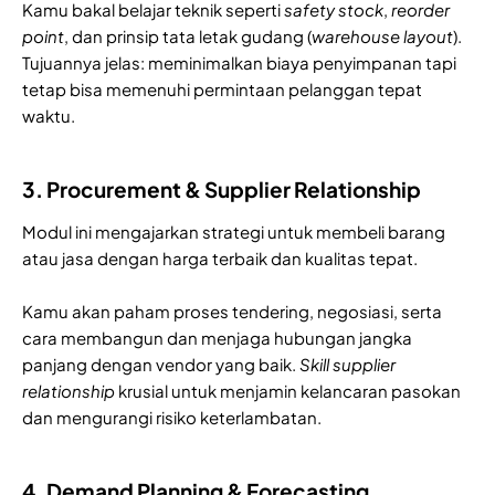
Kamu bakal belajar teknik seperti
safety stock
,
reorder
point
, dan prinsip tata letak gudang (
warehouse layout
).
Tujuannya jelas: meminimalkan biaya penyimpanan tapi
tetap bisa memenuhi permintaan pelanggan tepat
waktu.
3. Procurement & Supplier Relationship
Modul ini mengajarkan strategi untuk membeli barang
atau jasa dengan harga terbaik dan kualitas tepat.
Kamu akan paham proses tendering, negosiasi, serta
cara membangun dan menjaga hubungan jangka
panjang dengan vendor yang baik.
Skill
supplier
relationship
krusial untuk menjamin kelancaran pasokan
dan mengurangi risiko keterlambatan.
4. Demand Planning & Forecasting