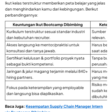
Ikut kelas terstruktur memberikan peta belajar yang jelas
dan menghindarkan kamu dari kebingungan. Berikut
perbandingannya:
Keuntungan Ikut Bootcamp Dibimbing
Keterb
Kurikulum terstruktur sesuai standar industri
Sumber bel
dan kebutuhan recruiter.
relevan.
Akses langsung ke mentor/praktisi untuk
Harus belaj
konsultasi dan tanya jawab.
saat ada ke
Sertifikat kelulusan & portfolio proyek nyata
Tanpa bukti
sebagai bukti kompetensi.
perusahaa
Jaringan & jalur magang terjamin melalui 840+
Harus melam
hiring partners.
yang mema
Risiko memp
Fokus pada keterampilan yang employable
sudah keda
dan langsung bisa diaplikasikan.
dibutuhkan
Baca Juga:
Kesempatan Supply Chain Manager Intern