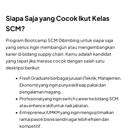
Siapa Saja yang Cocok Ikut Kelas
SCM?
Program Bootcamp SCM Dibimbing untuk siapa saja
yang serius ingin membangun atau mengembangkan
karier di bidang
supply chain
. Kamu adalah kandidat
yang tepat jika merasa cocok dengan salah satu
deskripsi berikut:
Fresh Graduate
berbagai jurusan (Teknik, Manajemen,
Ekonomi) yang ingin punya skill siap pakai dan
pengalaman magang.
Profesional yang ingin
switch career
ke bidang SCM
atau enhance skill untuk naik jabatan.
Entrepreneur
/UMKM yang ingin mengoptimalkan
rantai pasok bisnis sendiri agar lebih efisien dan
kompetitif.