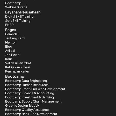
Bootcamp
Webinar Gratis
Layanan Perusahaan
Digital Skill Training
Soft Skill Training
BNSP
Pages
Beranda
Tentang Kami
Mentor
Blog
Afiliasi
Job Portal
Karir
Validasi Sertifikat
Kebijakan Privasi
Persiapan Karier
Bootcamp
Bootcamp Data Engineering
Bootcamp Human Resources
Bootcamp Front-End Web Development
Bootcamp Finance & Accounting
Bootcamp Investment & Banking
Bootcamp Supply Chain Management
Graphic Design & UI/UX
Bootcamp Quality Assurance
Bootcamp Back-End Development