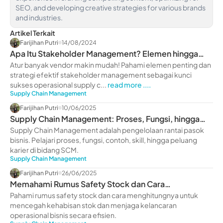
SEO, and developing creative strategies for various brands
and industries.
Artikel Terkait
Farijihan Putri
14/08/2024
Apa Itu Stakeholder Management? Elemen hingga
Strategi Efektif
Atur banyak vendor makin mudah! Pahami elemen penting dan
strategi efektif stakeholder management sebagai kunci
sukses operasional supply c...
read more ....
Supply Chain Management
Farijihan Putri
10/06/2025
Supply Chain Management: Proses, Fungsi, hingga
Contohnya
Supply Chain Management adalah pengelolaan rantai pasok
bisnis. Pelajari proses, fungsi, contoh, skill, hingga peluang
karier di bidang SCM.
Supply Chain Management
Farijihan Putri
26/06/2025
Memahami Rumus Safety Stock dan Cara
Menghitungnya
Pahami rumus safety stock dan cara menghitungnya untuk
mencegah kehabisan stok dan menjaga kelancaran
operasional bisnis secara efisien.