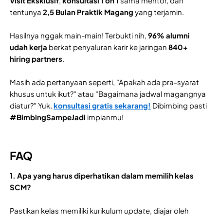
Visit Eksklusif
,
konsultasi 1 on 1
sama mentor, dan
tentunya
2,5 Bulan Praktik Magang
yang terjamin.
Hasilnya nggak main-main! Terbukti nih,
96% alumni
udah kerja
berkat penyaluran karir ke jaringan
840+
hiring partners
.
Masih ada pertanyaan seperti, "Apakah ada pra-syarat
khusus untuk ikut?" atau "Bagaimana jadwal magangnya
diatur?" Yuk,
konsultasi gratis sekarang!
Dibimbing pasti
#BimbingSampeJadi
impianmu!
FAQ
1. Apa yang harus diperhatikan dalam memilih kelas
SCM?
Pastikan kelas memiliki kurikulum
update
, diajar oleh