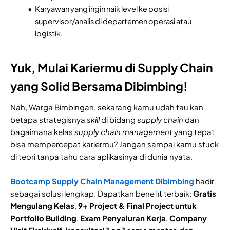
Karyawan yang ingin naik level ke posisi
supervisor/analis di departemen operasi atau
logistik.
Yuk, Mulai Kariermu di Supply Chain
yang Solid Bersama Dibimbing!
Nah, Warga Bimbingan, sekarang kamu udah tau kan
betapa strategisnya
skill
di bidang
supply
chain
dan
bagaimana kelas
supply chain management
yang tepat
bisa mempercepat kariermu? Jangan sampai kamu stuck
di teori tanpa tahu cara aplikasinya di dunia nyata.
Bootcamp Supply Chain Management Dibimbing
hadir
sebagai solusi lengkap. Dapatkan benefit terbaik:
Gratis
Mengulang Kelas
,
9+ Project & Final Project untuk
Portfolio Building
,
Exam Penyaluran Kerja
,
Company