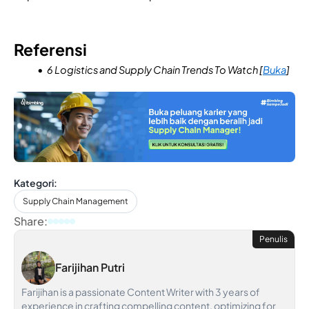
Referensi
6 Logistics and Supply Chain Trends To Watch [
Buka
]
Kategori:
Supply Chain Management
Share:
Penulis
Farijihan Putri
Farijihan is a passionate Content Writer with 3 years of
experience in crafting compelling content, optimizing for