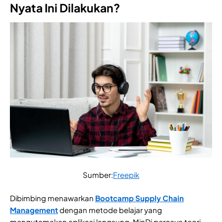
Nyata Ini Dilakukan?
Sumber:
Freepik
Dibimbing menawarkan
Bootcamp Supply Chain
Management
dengan metode belajar yang
mengutamakan aplikasi langsung. MinDi percaya teori