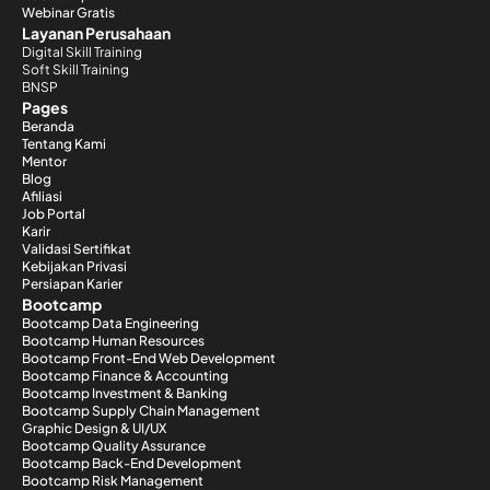
Webinar Gratis
Layanan Perusahaan
Digital Skill Training
Soft Skill Training
BNSP
Pages
Beranda
Tentang Kami
Mentor
Blog
Afiliasi
Job Portal
Karir
Validasi Sertifikat
Kebijakan Privasi
Persiapan Karier
Bootcamp
Bootcamp Data Engineering
Bootcamp Human Resources
Bootcamp Front-End Web Development
Bootcamp Finance & Accounting
Bootcamp Investment & Banking
Bootcamp Supply Chain Management
Graphic Design & UI/UX
Bootcamp Quality Assurance
Bootcamp Back-End Development
Bootcamp Risk Management