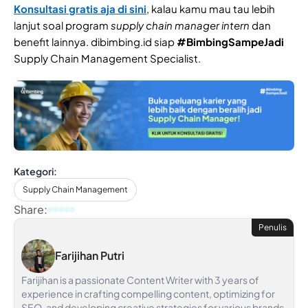
Konsultasi gratis aja di sini
, kalau kamu mau tau lebih
lanjut soal program
supply chain manager intern
dan
benefit lainnya. dibimbing.id siap
#BimbingSampeJadi
Supply Chain Management Specialist.
Kategori:
Supply Chain Management
Share:
Penulis
Farijihan Putri
Farijihan is a passionate Content Writer with 3 years of
experience in crafting compelling content, optimizing for
SEO, and developing creative strategies for various brands