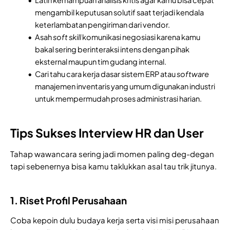
mengambil keputusan solutif saat terjadi kendala
keterlambatan pengiriman dari vendor.
Asah
soft skill
komunikasi negosiasi karena kamu
bakal sering berinteraksi intens dengan pihak
eksternal maupun tim gudang internal.
Cari tahu cara kerja dasar sistem ERP atau
software
manajemen inventaris yang umum digunakan industri
untuk mempermudah proses administrasi harian.
Tips Sukses Interview HR dan User
Tahap wawancara sering jadi momen paling deg-degan
tapi sebenernya bisa kamu taklukkan asal tau trik jitunya.
1. Riset Profil Perusahaan
Coba kepoin dulu budaya kerja serta visi misi perusahaan