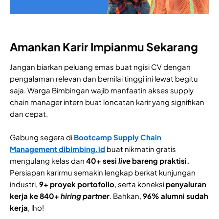
Amankan Karir Impianmu Sekarang
Jangan biarkan peluang emas buat ngisi CV dengan
pengalaman relevan dan bernilai tinggi ini lewat begitu
saja. Warga Bimbingan wajib manfaatin akses supply
chain manager intern buat loncatan karir yang signifikan
dan cepat.
Gabung segera di
Bootcamp Supply Chain
Management dibimbing.id
buat nikmatin gratis
mengulang kelas dan
40+ sesi
live
bareng praktisi.
Persiapan karirmu semakin lengkap berkat kunjungan
industri,
9+ proyek portofolio
, serta koneksi
penyaluran
kerja ke 840+
hiring partner
. Bahkan,
96% alumni sudah
kerja
, lho!