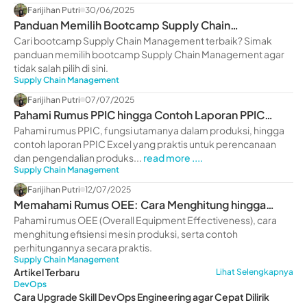
Farijihan Putri
30/06/2025
Panduan Memilih Bootcamp Supply Chain
Management Terbaik 2025
Cari bootcamp Supply Chain Management terbaik? Simak
panduan memilih bootcamp Supply Chain Management agar
tidak salah pilih di sini.
Supply Chain Management
Farijihan Putri
07/07/2025
Pahami Rumus PPIC hingga Contoh Laporan PPIC
Excel
Pahami rumus PPIC, fungsi utamanya dalam produksi, hingga
contoh laporan PPIC Excel yang praktis untuk perencanaan
dan pengendalian produks...
read more ....
Supply Chain Management
Farijihan Putri
12/07/2025
Memahami Rumus OEE: Cara Menghitung hingga
Contohnya
Pahami rumus OEE (Overall Equipment Effectiveness), cara
menghitung efisiensi mesin produksi, serta contoh
perhitungannya secara praktis.
Supply Chain Management
Artikel Terbaru
Lihat Selengkapnya
DevOps
Cara Upgrade Skill DevOps Engineering agar Cepat Dilirik