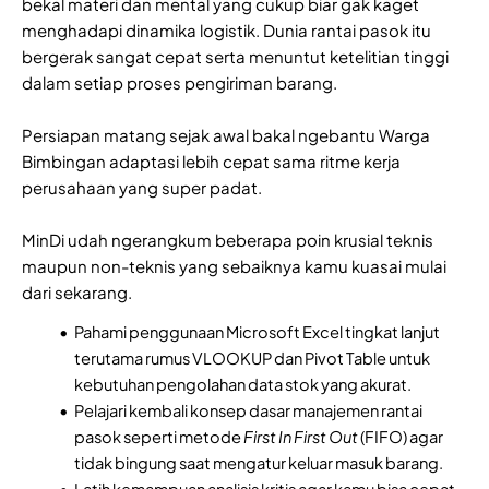
bekal materi dan mental yang cukup biar gak kaget
menghadapi dinamika logistik. Dunia rantai pasok itu
bergerak sangat cepat serta menuntut ketelitian tinggi
dalam setiap proses pengiriman barang.
Persiapan matang sejak awal bakal ngebantu Warga
Bimbingan adaptasi lebih cepat sama ritme kerja
perusahaan yang super padat.
MinDi udah ngerangkum beberapa poin krusial teknis
maupun non-teknis yang sebaiknya kamu kuasai mulai
dari sekarang.
Pahami penggunaan Microsoft Excel tingkat lanjut
terutama rumus VLOOKUP dan Pivot Table untuk
kebutuhan pengolahan data stok yang akurat.
Pelajari kembali konsep dasar manajemen rantai
pasok seperti metode
First In First Out
(FIFO) agar
tidak bingung saat mengatur keluar masuk barang.
Latih kemampuan analisis kritis agar kamu bisa cepat