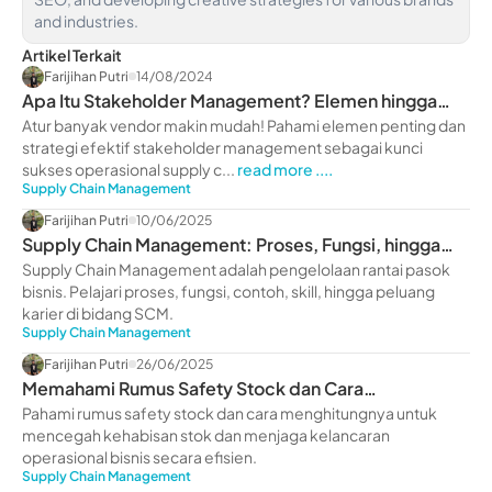
and industries.
Artikel Terkait
Farijihan Putri
14/08/2024
Apa Itu Stakeholder Management? Elemen hingga
Strategi Efektif
Atur banyak vendor makin mudah! Pahami elemen penting dan
strategi efektif stakeholder management sebagai kunci
sukses operasional supply c...
read more ....
Supply Chain Management
Farijihan Putri
10/06/2025
Supply Chain Management: Proses, Fungsi, hingga
Contohnya
Supply Chain Management adalah pengelolaan rantai pasok
bisnis. Pelajari proses, fungsi, contoh, skill, hingga peluang
karier di bidang SCM.
Supply Chain Management
Farijihan Putri
26/06/2025
Memahami Rumus Safety Stock dan Cara
Menghitungnya
Pahami rumus safety stock dan cara menghitungnya untuk
mencegah kehabisan stok dan menjaga kelancaran
operasional bisnis secara efisien.
Supply Chain Management