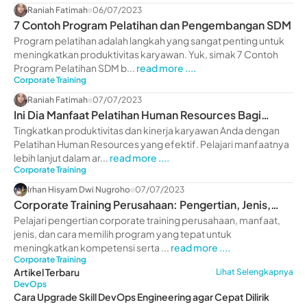
Raniah Fatimah
06/07/2023
7 Contoh Program Pelatihan dan Pengembangan SDM
Program pelatihan adalah langkah yang sangat penting untuk
meningkatkan produktivitas karyawan. Yuk, simak 7 Contoh
Program Pelatihan SDM b...
read more ....
Corporate Training
Raniah Fatimah
07/07/2023
Ini Dia Manfaat Pelatihan Human Resources Bagi
Perusahaan
Tingkatkan produktivitas dan kinerja karyawan Anda dengan
Pelatihan Human Resources yang efektif. Pelajari manfaatnya
lebih lanjut dalam ar...
read more ....
Corporate Training
Irhan Hisyam Dwi Nugroho
07/07/2023
Corporate Training Perusahaan: Pengertian, Jenis,
Manfaat
Pelajari pengertian corporate training perusahaan, manfaat,
jenis, dan cara memilih program yang tepat untuk
meningkatkan kompetensi serta ...
read more ....
Corporate Training
Artikel Terbaru
Lihat Selengkapnya
DevOps
Cara Upgrade Skill DevOps Engineering agar Cepat Dilirik