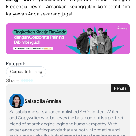
kredensial resmi. Amankan keunggulan kompetitif tim
karyawan Anda sekarang juga!
Kategori:
Corporate Training
Share:
Penulis
Salsabila Annisa
Salsabila Annisa is an accomplished SEO Content Writer
and Copywriter who believes the best content is a perfect
blend of search engine logic and human empathy. With
experience crafting words that are both informative and
rank-worthy, she/he is dedicated to transforming complex