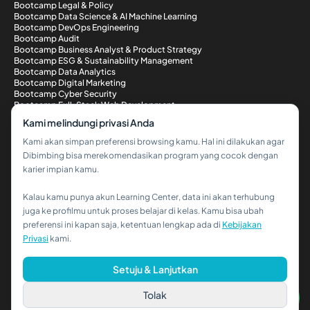
Bootcamp Legal & Policy
Bootcamp Data Science & AI Machine Learning
Bootcamp DevOps Engineering
Bootcamp Audit
Bootcamp Business Analyst & Product Strategy
Bootcamp ESG & Sustainability Management
Bootcamp Data Analytics
Bootcamp Digital Marketing
Bootcamp Cyber Security
Bootcamp Full-Stack Web Development
Metode Pembayaran
Kami melindungi privasi Anda
Kami akan simpan preferensi browsing kamu. Hal ini dilakukan agar
Dibimbing bisa merekomendasikan program yang cocok dengan
karier impian kamu.
Kalau kamu punya akun Learning Center, data ini akan terhubung
Hi!👋
juga ke profilmu untuk proses belajar di kelas. Kamu bisa ubah
preferensi ini kapan saja, ketentuan lengkap ada di
Kebijakan
Kalau kamu butuh bantuan,
Privasi
kami.
hubungi kami via WhatsApp ya!
© 2026 PT Dibimbing. All Rights Reserved
Setuju & Lanjutkan
Tolak