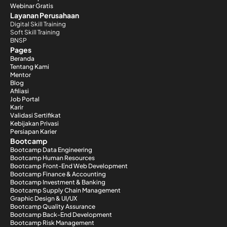
Webinar Gratis
Layanan Perusahaan
Digital Skill Training
Soft Skill Training
BNSP
Pages
Beranda
Tentang Kami
Mentor
Blog
Afiliasi
Job Portal
Karir
Validasi Sertifikat
Kebijakan Privasi
Persiapan Karier
Bootcamp
Bootcamp Data Engineering
Bootcamp Human Resources
Bootcamp Front-End Web Development
Bootcamp Finance & Accounting
Bootcamp Investment & Banking
Bootcamp Supply Chain Management
Graphic Design & UI/UX
Bootcamp Quality Assurance
Bootcamp Back-End Development
Bootcamp Risk Management