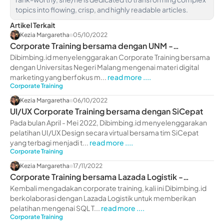
topics into flowing, crisp, and highly readable articles.
Artikel Terkait
Kezia Margaretha
05/10/2022
Corporate Training bersama dengan UNM -
dibimbing.id
Dibimbing.id menyelenggarakan Corporate Training bersama
dengan Universitas Negeri Malang mengenai materi digital
marketing yang berfokus m...
read more ....
Corporate Training
Kezia Margaretha
06/10/2022
UI/UX Corporate Training bersama dengan SiCepat
Pada bulan April - Mei 2022, Dibimbing.id menyelenggarakan
pelatihan UI/UX Design secara virtual bersama tim SiCepat
yang terbagi menjadi t...
read more ....
Corporate Training
Kezia Margaretha
17/11/2022
Corporate Training bersama Lazada Logistik -
dibimbing.id
Kembali mengadakan corporate training, kali ini Dibimbing.id
berkolaborasi dengan Lazada Logistik untuk memberikan
pelatihan mengenai SQL T...
read more ....
Corporate Training