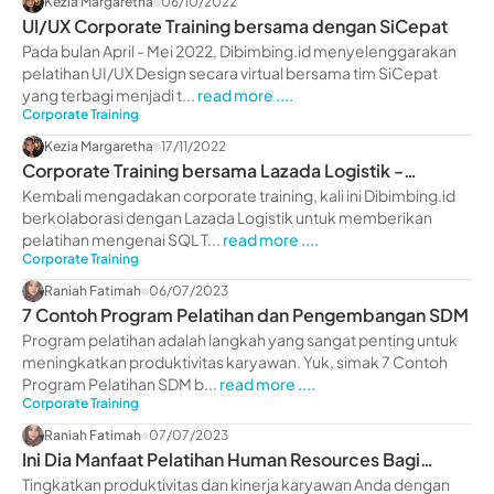
Kezia Margaretha
06/10/2022
UI/UX Corporate Training bersama dengan SiCepat
Pada bulan April - Mei 2022, Dibimbing.id menyelenggarakan
pelatihan UI/UX Design secara virtual bersama tim SiCepat
yang terbagi menjadi t...
read more ....
Corporate Training
Kezia Margaretha
17/11/2022
Corporate Training bersama Lazada Logistik -
dibimbing.id
Kembali mengadakan corporate training, kali ini Dibimbing.id
berkolaborasi dengan Lazada Logistik untuk memberikan
pelatihan mengenai SQL T...
read more ....
Corporate Training
Raniah Fatimah
06/07/2023
7 Contoh Program Pelatihan dan Pengembangan SDM
Program pelatihan adalah langkah yang sangat penting untuk
meningkatkan produktivitas karyawan. Yuk, simak 7 Contoh
Program Pelatihan SDM b...
read more ....
Corporate Training
Raniah Fatimah
07/07/2023
Ini Dia Manfaat Pelatihan Human Resources Bagi
Perusahaan
Tingkatkan produktivitas dan kinerja karyawan Anda dengan