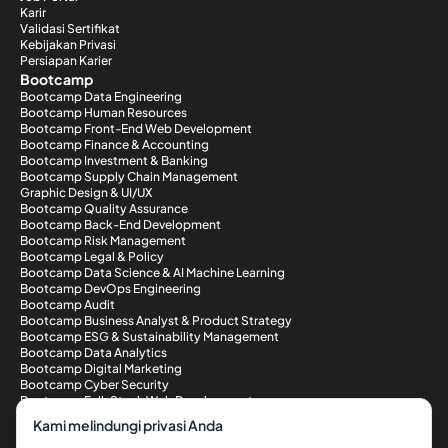
Karir
Validasi Sertifikat
Kebijakan Privasi
Persiapan Karier
Bootcamp
Bootcamp Data Engineering
Bootcamp Human Resources
Bootcamp Front-End Web Development
Bootcamp Finance & Accounting
Bootcamp Investment & Banking
Bootcamp Supply Chain Management
Graphic Design & UI/UX
Bootcamp Quality Assurance
Bootcamp Back-End Development
Bootcamp Risk Management
Bootcamp Legal & Policy
Bootcamp Data Science & AI Machine Learning
Bootcamp DevOps Engineering
Bootcamp Audit
Bootcamp Business Analyst & Product Strategy
Bootcamp ESG & Sustainability Management
Bootcamp Data Analytics
Bootcamp Digital Marketing
Bootcamp Cyber Security
Bootcamp Full-Stack Web Development
Metode Pembayaran
Kami melindungi privasi Anda