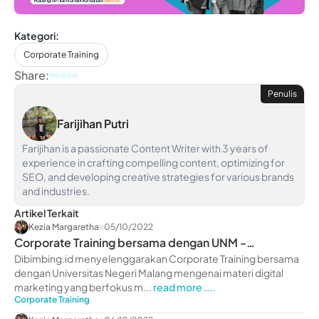
Kategori:
Corporate Training
Share:
Penulis
Farijihan Putri
Farijihan is a passionate Content Writer with 3 years of
experience in crafting compelling content, optimizing for
SEO, and developing creative strategies for various brands
and industries.
Artikel Terkait
Kezia Margaretha
05/10/2022
Corporate Training bersama dengan UNM -
dibimbing.id
Dibimbing.id menyelenggarakan Corporate Training bersama
dengan Universitas Negeri Malang mengenai materi digital
marketing yang berfokus m...
read more ....
Corporate Training