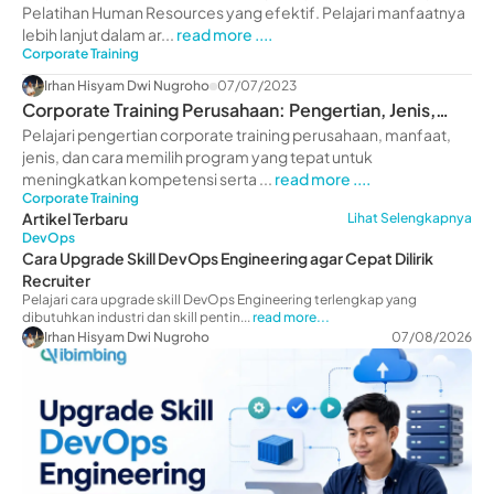
Pelatihan Human Resources yang efektif. Pelajari manfaatnya
lebih lanjut dalam ar...
read more ....
Corporate Training
Irhan Hisyam Dwi Nugroho
07/07/2023
Corporate Training Perusahaan: Pengertian, Jenis,
Manfaat
Pelajari pengertian corporate training perusahaan, manfaat,
jenis, dan cara memilih program yang tepat untuk
meningkatkan kompetensi serta ...
read more ....
Corporate Training
Artikel Terbaru
Lihat Selengkapnya
DevOps
Cara Upgrade Skill DevOps Engineering agar Cepat Dilirik
Recruiter
Pelajari cara upgrade skill DevOps Engineering terlengkap yang
dibutuhkan industri dan skill pentin...
read more...
Irhan Hisyam Dwi Nugroho
07/08/2026