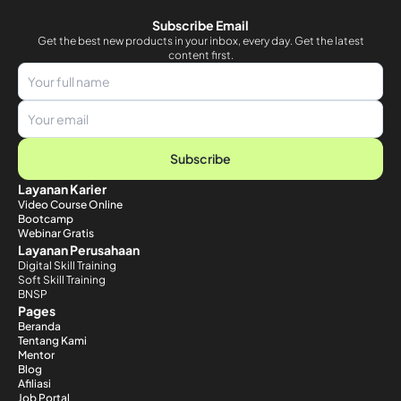
Subscribe Email
Get the best new products in your inbox, every day. Get the latest
content first.
Subscribe
Layanan Karier
Video Course Online
Bootcamp
Webinar Gratis
Layanan Perusahaan
Digital Skill Training
Soft Skill Training
BNSP
Pages
Beranda
Tentang Kami
Mentor
Blog
Afiliasi
Job Portal