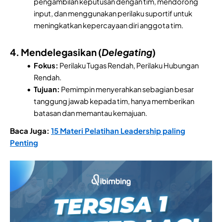
pengambilan keputusan dengan tim, mendorong
input, dan menggunakan perilaku suportif untuk
meningkatkan kepercayaan diri anggota tim.
4. Mendelegasikan (
Delegating
)
Fokus:
Perilaku Tugas Rendah, Perilaku Hubungan
Rendah.
Tujuan:
Pemimpin menyerahkan sebagian besar
tanggung jawab kepada tim, hanya memberikan
batasan dan memantau kemajuan.
Baca Juga:
15 Materi Pelatihan Leadership paling
Penting