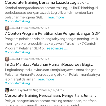
Corporate Training bersama Lazada Logistik -
dibimbing.id
Kembali mengadakan corporate training, kali ini Dibimbing.id
berkolaborasi dengan Lazada Logistik untuk memberikan
pelatihan mengenai SQL T...
read more ....
Corporate Training
Raniah Fatimah
06/07/2023
7 Contoh Program Pelatihan dan Pengembangan SDM
Program pelatihan adalah langkah yang sangat penting untuk
meningkatkan produktivitas karyawan. Yuk, simak 7 Contoh
Program Pelatihan SDM b...
read more ....
Corporate Training
Raniah Fatimah
07/07/2023
Ini Dia Manfaat Pelatihan Human Resources Bagi
Perusahaan
Tingkatkan produktivitas dan kinerja karyawan Anda dengan
Pelatihan Human Resources yang efektif. Pelajari manfaatnya
lebih lanjut dalam ar...
read more ....
Corporate Training
Irhan Hisyam Dwi Nugroho
07/07/2023
Corporate Training Perusahaan: Pengertian, Jenis,
Manfaat
Pelajari pengertian corporate training perusahaan, manfaat,
jenis, dan cara memilih program yang tepat untuk