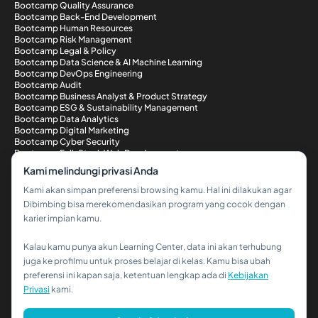
Bootcamp Quality Assurance
Bootcamp Back-End Development
Bootcamp Human Resources
Bootcamp Risk Management
Bootcamp Legal & Policy
Bootcamp Data Science & AI Machine Learning
Bootcamp DevOps Engineering
Bootcamp Audit
Bootcamp Business Analyst & Product Strategy
Bootcamp ESG & Sustainability Management
Bootcamp Data Analytics
Bootcamp Digital Marketing
Bootcamp Cyber Security
Bootcamp Full-Stack Web Development
Metode Pembayaran
Kami melindungi privasi Anda
Kami akan simpan preferensi browsing kamu. Hal ini dilakukan agar
Dibimbing bisa merekomendasikan program yang cocok dengan
karier impian kamu.
Kalau kamu punya akun Learning Center, data ini akan terhubung
Hi!👋
juga ke profilmu untuk proses belajar di kelas. Kamu bisa ubah
preferensi ini kapan saja, ketentuan lengkap ada di
Kebijakan
Kalau kamu butuh bantuan,
Privasi
kami.
hubungi kami via WhatsApp ya!