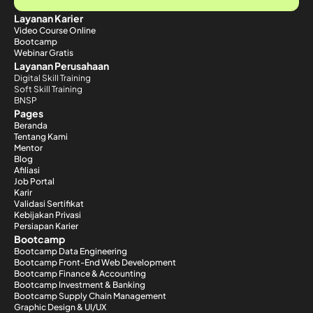
Layanan Karier
Video Course Online
Bootcamp
Webinar Gratis
Layanan Perusahaan
Digital Skill Training
Soft Skill Training
BNSP
Pages
Beranda
Tentang Kami
Mentor
Blog
Afiliasi
Job Portal
Karir
Validasi Sertifikat
Kebijakan Privasi
Persiapan Karier
Bootcamp
Bootcamp Data Engineering
Bootcamp Front-End Web Development
Bootcamp Finance & Accounting
Bootcamp Investment & Banking
Bootcamp Supply Chain Management
Graphic Design & UI/UX