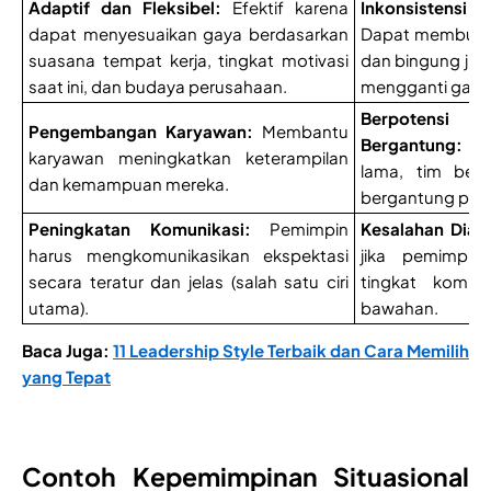
Adaptif dan Fleksibel:
Efektif karena
Inkonsistensi
dapat menyesuaikan gaya berdasarkan
Dapat membuat 
suasana tempat kerja, tingkat motivasi
dan bingung jika
saat ini, dan budaya perusahaan.
mengganti gaya
Berpotensi 
Pengembangan Karyawan:
Membantu
Bergantung:
Jik
karyawan meningkatkan keterampilan
lama, tim berp
dan kemampuan mereka.
bergantung pad
Peningkatan Komunikasi:
Pemimpin
Kesalahan Diag
harus mengkomunikasikan ekspektasi
jika pemimpin
secara teratur dan jelas (salah satu ciri
tingkat kompe
utama).
bawahan.
Baca Juga:
11 Leadership Style Terbaik dan Cara Memilih
yang Tepat
Contoh Kepemimpinan Situasional