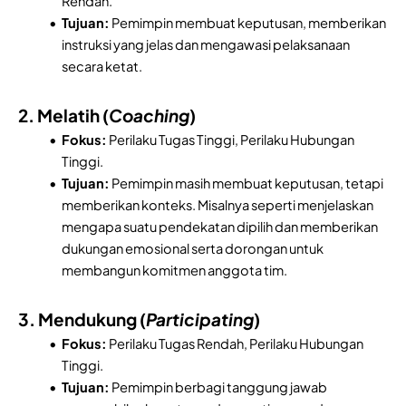
Rendah.
Tujuan:
Pemimpin membuat keputusan, memberikan
instruksi yang jelas dan mengawasi pelaksanaan
secara ketat.
2. Melatih (
Coaching
)
Fokus:
Perilaku Tugas Tinggi, Perilaku Hubungan
Tinggi.
Tujuan:
Pemimpin masih membuat keputusan, tetapi
memberikan konteks. Misalnya seperti menjelaskan
mengapa suatu pendekatan dipilih dan memberikan
dukungan emosional serta dorongan untuk
membangun komitmen anggota tim.
3. Mendukung (
Participating
)
Fokus:
Perilaku Tugas Rendah, Perilaku Hubungan
Tinggi.
Tujuan:
Pemimpin berbagi tanggung jawab