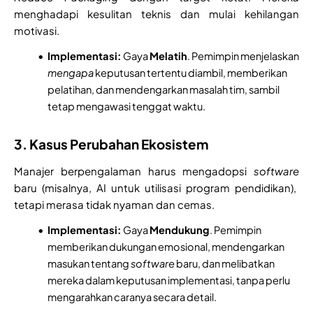
menghadapi kesulitan teknis dan mulai kehilangan
motivasi.
Implementasi:
Gaya
Melatih
. Pemimpin menjelaskan
mengapa
keputusan tertentu diambil, memberikan
pelatihan, dan mendengarkan masalah tim, sambil
tetap mengawasi tenggat waktu.
3. Kasus Perubahan Ekosistem
Manajer berpengalaman harus mengadopsi
software
baru (misalnya, AI untuk utilisasi program pendidikan),
tetapi merasa tidak nyaman dan cemas.
Implementasi:
Gaya
Mendukung
. Pemimpin
memberikan dukungan emosional, mendengarkan
masukan tentang
software
baru, dan melibatkan
mereka dalam keputusan implementasi, tanpa perlu
mengarahkan caranya secara detail.