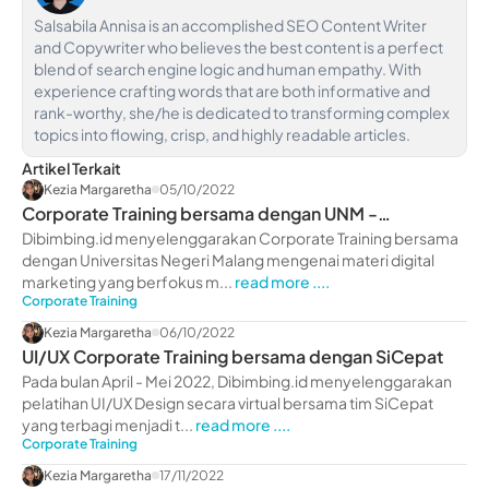
Salsabila Annisa is an accomplished SEO Content Writer
and Copywriter who believes the best content is a perfect
blend of search engine logic and human empathy. With
experience crafting words that are both informative and
rank-worthy, she/he is dedicated to transforming complex
topics into flowing, crisp, and highly readable articles.
Artikel Terkait
Kezia Margaretha
05/10/2022
Corporate Training bersama dengan UNM -
dibimbing.id
Dibimbing.id menyelenggarakan Corporate Training bersama
dengan Universitas Negeri Malang mengenai materi digital
marketing yang berfokus m...
read more ....
Corporate Training
Kezia Margaretha
06/10/2022
UI/UX Corporate Training bersama dengan SiCepat
Pada bulan April - Mei 2022, Dibimbing.id menyelenggarakan
pelatihan UI/UX Design secara virtual bersama tim SiCepat
yang terbagi menjadi t...
read more ....
Corporate Training
Kezia Margaretha
17/11/2022