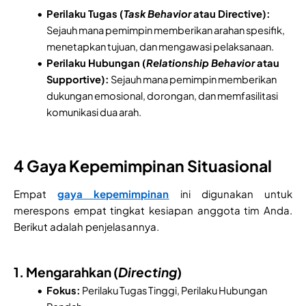
Perilaku Tugas (
Task Behavior
atau Directive):
Sejauh mana pemimpin memberikan arahan spesifik,
menetapkan tujuan, dan mengawasi pelaksanaan.
Perilaku Hubungan (
Relationship Behavior
atau
Supportive):
Sejauh mana pemimpin memberikan
dukungan emosional, dorongan, dan memfasilitasi
komunikasi dua arah.
4 Gaya Kepemimpinan Situasional
Empat
gaya kepemimpinan
ini digunakan untuk
merespons empat tingkat kesiapan anggota tim Anda.
Berikut adalah penjelasannya.
1. Mengarahkan (
Directing
)
Fokus:
Perilaku Tugas Tinggi, Perilaku Hubungan