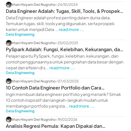
Irhan Hisyam Dwi Nugroho
24/10/2024
Data Engineer Adalah: Tugas, Skill, Tools, & Prospek
Kerja
Data Engineer adalah profesi penting dalam dunia data.
Temukan tugas, skill, tools yang digunakan, serta prospek
karier untuk menjadi Data ...
read more ....
Data Engineering
Irhan Hisyam Dwi Nugroho
25/02/2025
PySpark Adalah: Fungsi, Kelebihan, Kekurangan, dan
Contoh
Pelajari apa itu PySpark, fungsi, kelebihan, kekurangan, dan
contoh penggunaannya untuk pengolahan data besar dengan
cepat dan efisien di s...
read more ....
Data Engineering
Irhan Hisyam Dwi Nugroho
07/03/2025
10 Contoh Data Engineer Portfolio dan Cara
Membuatnya
Ingin membuat data engineer portfolio yang menarik? Simak
10 contoh inspiratif dan langkah-langkah mudah untuk
membangun portfolio yang sta...
read more ....
Data Engineering
Irhan Hisyam Dwi Nugroho
19/02/2026
Analisis Regresi Pemula: Kapan Dipakai dan