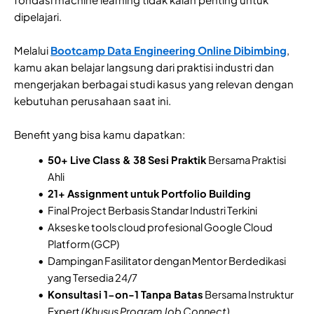
dipelajari.
Melalui
Bootcamp Data Engineering Online Dibimbing
,
kamu akan belajar langsung dari praktisi industri dan
mengerjakan berbagai studi kasus yang relevan dengan
kebutuhan perusahaan saat ini.
Benefit yang bisa kamu dapatkan:
50+ Live Class & 38 Sesi Praktik
Bersama Praktisi
Ahli
21+ Assignment untuk Portfolio Building
Final Project Berbasis Standar Industri Terkini
Akses ke tools cloud profesional Google Cloud
Platform (GCP)
Dampingan Fasilitator dengan Mentor Berdedikasi
yang Tersedia 24/7
Konsultasi 1-on-1 Tanpa Batas
Bersama Instruktur
Expert
(Khusus Program Job Connect)