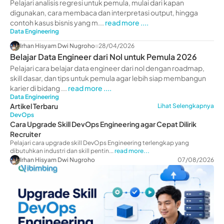
Contohnya
Pelajari analisis regresi untuk pemula, mulai dari kapan
digunakan, cara membaca dan interpretasi output, hingga
contoh kasus bisnis yang m...
read more ....
Data Engineering
Irhan Hisyam Dwi Nugroho
28/04/2026
Belajar Data Engineer dari Nol untuk Pemula 2026
Pelajari cara belajar data engineer dari nol dengan roadmap,
skill dasar, dan tips untuk pemula agar lebih siap membangun
karier di bidang ...
read more ....
Data Engineering
Artikel Terbaru
Lihat Selengkapnya
DevOps
Cara Upgrade Skill DevOps Engineering agar Cepat Dilirik
Recruiter
Pelajari cara upgrade skill DevOps Engineering terlengkap yang
dibutuhkan industri dan skill pentin...
read more...
Irhan Hisyam Dwi Nugroho
07/08/2026