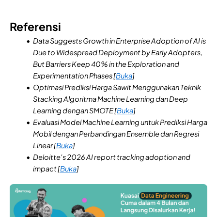
Referensi
Data Suggests Growth in Enterprise Adoption of AI is
Due to Widespread Deployment by Early Adopters,
But Barriers Keep 40% in the Exploration and
Experimentation Phases [
Buka
]
Optimasi Prediksi Harga Sawit Menggunakan Teknik
Stacking Algoritma Machine Learning dan Deep
Learning dengan SMOTE [
Buka
]
Evaluasi Model Machine Learning untuk Prediksi Harga
Mobil dengan Perbandingan Ensemble dan Regresi
Linear [
Buka
]
Deloitte's 2026 AI report tracking adoption and
impact [
Buka
]