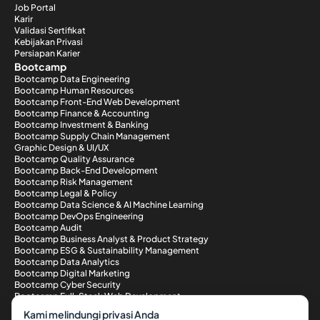
Job Portal
Karir
Validasi Sertifikat
Kebijakan Privasi
Persiapan Karier
Bootcamp
Bootcamp Data Engineering
Bootcamp Human Resources
Bootcamp Front-End Web Development
Bootcamp Finance & Accounting
Bootcamp Investment & Banking
Bootcamp Supply Chain Management
Graphic Design & UI/UX
Bootcamp Quality Assurance
Bootcamp Back-End Development
Bootcamp Risk Management
Bootcamp Legal & Policy
Bootcamp Data Science & AI Machine Learning
Bootcamp DevOps Engineering
Bootcamp Audit
Bootcamp Business Analyst & Product Strategy
Bootcamp ESG & Sustainability Management
Bootcamp Data Analytics
Bootcamp Digital Marketing
Bootcamp Cyber Security
Bootcamp Full-Stack Web Development
Metode Pembayaran
Kami melindungi privasi Anda