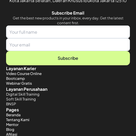
Kota Jakarta Selatan, Daerah Khusus Ibukota Jakarta 12510
Subscribe Email
Get the best new products in your inbox, every day. Get the latest
content first.
Subscribe
Layanan Karier
Video Course Online
Bootcamp
Webinar Gratis
Layanan Perusahaan
Digital Skill Training
Soft Skill Training
BNSP
Pages
Beranda
Tentang Kami
Mentor
Blog
Afiliasi