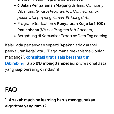
6 Bulan Pengalaman Magang
di Hiring Company
Dibimbing
(Khusus Program Job Connect untuk
peserta tanpa pengalaman di bidang data)
Program Graduation &
Penyaluran Kerja ke 1.100+
Perusahaan
(Khusus Program Job Connect)
Bergabung di Komunitas Expertise Data Engineering
Kalau ada pertanyaan seperti "Apakah ada garansi
penyaluran kerja" atau “Bagaimana mekanisme 6 bulan
magang?",
konsultasi gratis saja bersama tim
Dibimbing.
Siap
#BimbingSampeJadi
profesional data
yang siap bersaing di industri!
FAQ
1. Apakah machine learning harus menggunakan
algoritma yang rumit?