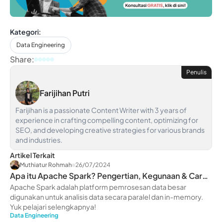
Kategori:
Data Engineering
Share:
Penulis
Farijihan Putri
Farijihan is a passionate Content Writer with 3 years of
experience in crafting compelling content, optimizing for
SEO, and developing creative strategies for various brands
and industries.
Artikel Terkait
Muthiatur Rohmah
26/07/2024
Apa itu Apache Spark? Pengertian, Kegunaan & Cara
Kerjanya
Apache Spark adalah platform pemrosesan data besar
digunakan untuk analisis data secara paralel dan in-memory.
Yuk pelajari selengkapnya!
Data Engineering