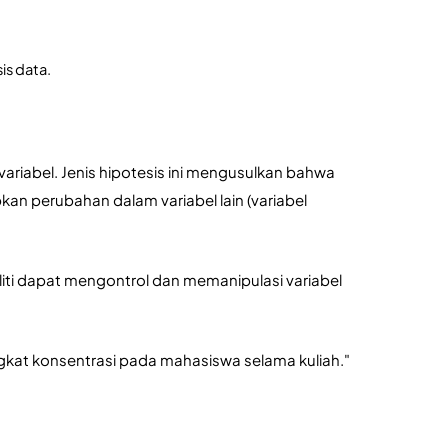
is data.
riabel. Jenis hipotesis ini mengusulkan bahwa 
n perubahan dalam variabel lain (variabel 
iti dapat mengontrol dan memanipulasi variabel 
ngkat konsentrasi pada mahasiswa selama kuliah."