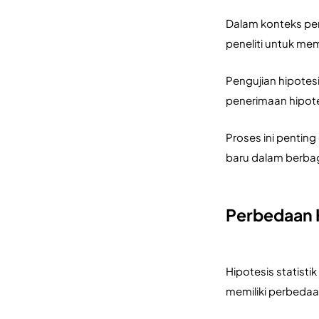
Dalam konteks pen
peneliti untuk me
Pengujian hipotes
penerimaan hipote
Proses ini pentin
baru dalam berbag
Perbedaan H
Hipotesis statist
memiliki perbedaan