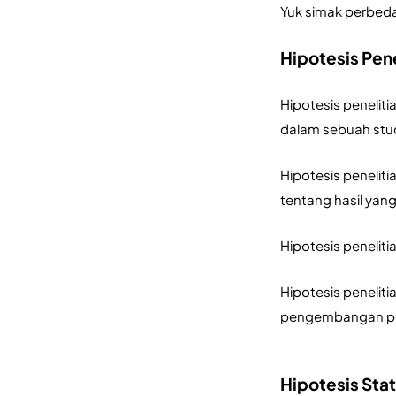
Yuk simak perbedaa
Hipotesis Pene
Hipotesis penelit
dalam sebuah stud
Hipotesis peneliti
tentang hasil yan
Hipotesis peneliti
Hipotesis penelit
pengembangan per
Hipotesis Stat