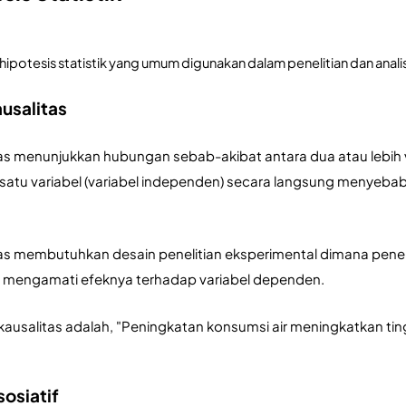
s hipotesis statistik yang umum digunakan dalam penelitian dan analis
ausalitas
tas menunjukkan hubungan sebab-akibat antara dua atau lebih va
atu variabel (variabel independen) secara langsung menyebabka
tas membutuhkan desain penelitian eksperimental dimana penel
 mengamati efeknya terhadap variabel dependen. 
kausalitas adalah, "Peningkatan konsumsi air meningkatkan ti
sosiatif