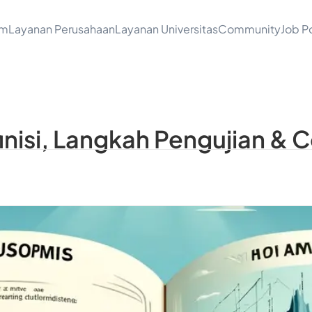
am
Layanan Perusahaan
Layanan Universitas
Community
Job Po
finisi, Langkah Pengujian &