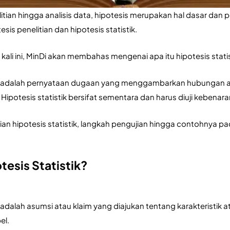
tian hingga analisis data, hipotesis merupakan hal dasar dan pe
sis penelitian dan hipotesis statistik.
li ini, MinDi akan membahas mengenai apa itu hipotesis statis
tik adalah pernyataan dugaan yang menggambarkan hubungan at
 Hipotesis statistik bersifat sementara dan harus diuji kebenar
an hipotesis statistik, langkah pengujian hingga contohnya pada 
tesis Statistik?
k adalah asumsi atau klaim yang diajukan tentang karakteristik
el. 