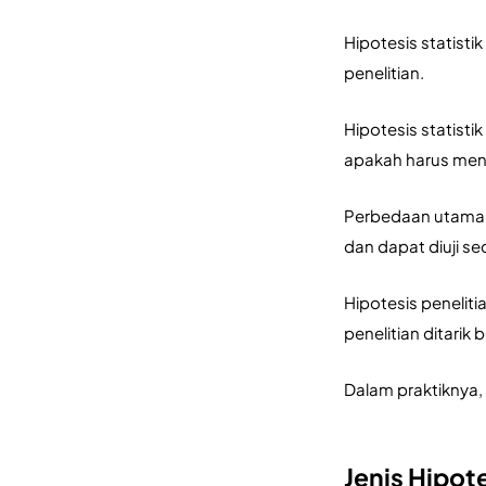
Hipotesis statisti
penelitian. 
Hipotesis statist
apakah harus meno
Perbedaan utama an
dan dapat diuji se
Hipotesis peneliti
penelitian ditarik 
Dalam praktiknya, 
Jenis Hipote