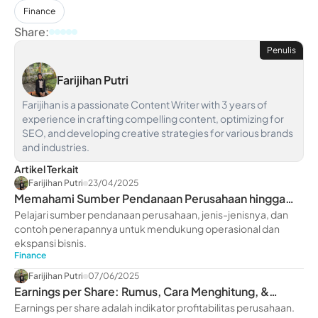
Finance
Share:
Penulis
Farijihan Putri
Farijihan is a passionate Content Writer with 3 years of
experience in crafting compelling content, optimizing for
SEO, and developing creative strategies for various brands
and industries.
Artikel Terkait
Farijihan Putri
23/04/2025
Memahami Sumber Pendanaan Perusahaan hingga
Contohnya
Pelajari sumber pendanaan perusahaan, jenis-jenisnya, dan
contoh penerapannya untuk mendukung operasional dan
ekspansi bisnis.
Finance
Farijihan Putri
07/06/2025
Earnings per Share: Rumus, Cara Menghitung, &
Contohnya
Earnings per share adalah indikator profitabilitas perusahaan.