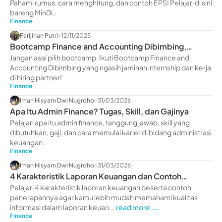
Pahami rumus, cara menghitung, dan contoh EPS! Pelajari di sini
bareng MinDi.
Finance
Farijihan Putri
12/11/2025
Bootcamp Finance and Accounting Dibimbing,
Jaminan Internship
Jangan asal pilih bootcamp. Ikuti Bootcamp Finance and
Accounting Dibimbing yang ngasih jaminan internship dan kerja
di hiring partner!
Finance
Irhan Hisyam Dwi Nugroho
31/03/2026
Apa Itu Admin Finance? Tugas, Skill, dan Gajinya
Pelajari apa itu admin finance, tanggung jawab, skill yang
dibutuhkan, gaji, dan cara memulai karier di bidang administrasi
keuangan.
Finance
Irhan Hisyam Dwi Nugroho
31/03/2026
4 Karakteristik Laporan Keuangan dan Contoh
Penerapannya
Pelajari 4 karakteristik laporan keuangan beserta contoh
penerapannya agar kamu lebih mudah memahami kualitas
informasi dalam laporan keuan...
read more ....
Finance