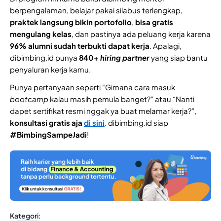
berpengalaman, belajar pakai silabus terlengkap,
praktek langsung bikin portofolio
,
bisa gratis
mengulang kelas
, dan pastinya ada peluang kerja karena
96% alumni sudah terbukti dapat kerja
. Apalagi,
dibimbing.id punya
840+
hiring partner
yang siap bantu
penyaluran kerja kamu.
Punya pertanyaan seperti “Gimana cara masuk
bootcamp
kalau masih pemula banget?” atau “Nanti
dapet sertifikat resmi nggak ya buat melamar kerja?”,
konsultasi gratis aja
di sini
. dibimbing.id siap
#BimbingSampeJadi
!
Kategori: