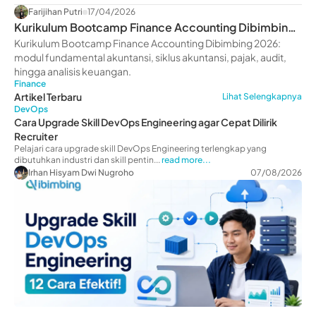
Farijihan Putri
17/04/2026
Kurikulum Bootcamp Finance Accounting Dibimbing
2026: Modul Lengkap & Benefit
Kurikulum Bootcamp Finance Accounting Dibimbing 2026:
modul fundamental akuntansi, siklus akuntansi, pajak, audit,
hingga analisis keuangan.
Finance
Artikel Terbaru
Lihat Selengkapnya
DevOps
Cara Upgrade Skill DevOps Engineering agar Cepat Dilirik
Recruiter
Pelajari cara upgrade skill DevOps Engineering terlengkap yang
dibutuhkan industri dan skill pentin...
read more...
Irhan Hisyam Dwi Nugroho
07/08/2026