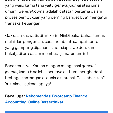
yang wajib kamu tahu yaitu
general journal
atau jurnal
umum.
General journal
adalah catatan pertama dalam
proses pembukuan yang penting banget buat mengatur
transaksi keuangan.
Gak usah khawatir, di artikel ini MinDi bakal bahas tuntas
mulai dari pengertian, cara membuat, sampai contoh
yang gampang dipahami. Jadi, siap-siap deh, kamu
bakal jadi pro dalam membuat jurnal umum ini!
Baca terus, ya! Karena dengan menguasai
general
journal
, kamu bisa lebih percaya diri buat menghadapi
berbagai tantangan di dunia akuntansi. Gak sabar, kan?
Yuk, simak selengkapnya!
Baca Juga:
Rekomendasi Bootcamp Finance
Accounting Online Bersertifikat