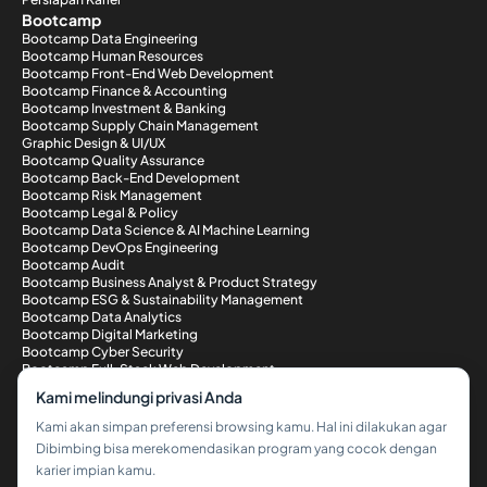
Bootcamp
Bootcamp Data Engineering
Bootcamp Human Resources
Bootcamp Front-End Web Development
Bootcamp Finance & Accounting
Bootcamp Investment & Banking
Bootcamp Supply Chain Management
Graphic Design & UI/UX
Bootcamp Quality Assurance
Bootcamp Back-End Development
Bootcamp Risk Management
Bootcamp Legal & Policy
Bootcamp Data Science & AI Machine Learning
Bootcamp DevOps Engineering
Bootcamp Audit
Bootcamp Business Analyst & Product Strategy
Bootcamp ESG & Sustainability Management
Bootcamp Data Analytics
Bootcamp Digital Marketing
Bootcamp Cyber Security
Bootcamp Full-Stack Web Development
Metode Pembayaran
Kami melindungi privasi Anda
Kami akan simpan preferensi browsing kamu. Hal ini dilakukan agar
Dibimbing bisa merekomendasikan program yang cocok dengan
karier impian kamu.