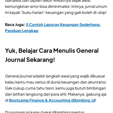
dianalisis dan dipilah debit-kreditnya sejak awal,
kemungkinan
error
bisa diminimalisir. Intinya, jurnal umum
ini kayak “buku harian” keuangan yang gak boleh di-skip!
Baca Juga:
5 Contoh Laporan Keuangan Sederhana,
Panduan Lengkap
Yuk, Belajar Cara Menulis General
Journal Sekarang!
General journal
adalah langkah awal yang wajib dikuasai
kalau kamu mau serius di dunia keuangan dan akuntansi.
Gak cukup cuma tahu teori, kamu juga butuh bimbingan
dan latihan langsung dari para ahli. Makanya, gabung aja
di
Bootcamp Finance & Accounting dibimbing.id
!
Di program ini kamu bakal dibimbing mentor