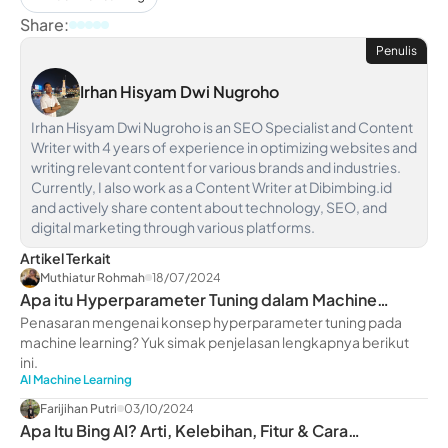
Share:
Penulis
Irhan Hisyam Dwi Nugroho
Irhan Hisyam Dwi Nugroho is an SEO Specialist and Content
Writer with 4 years of experience in optimizing websites and
writing relevant content for various brands and industries.
Currently, I also work as a Content Writer at Dibimbing.id
and actively share content about technology, SEO, and
digital marketing through various platforms.
Artikel Terkait
Muthiatur Rohmah
18/07/2024
Apa itu Hyperparameter Tuning dalam Machine
Learning?
Penasaran mengenai konsep hyperparameter tuning pada
machine learning? Yuk simak penjelasan lengkapnya berikut
ini.
AI Machine Learning
Farijihan Putri
03/10/2024
Apa Itu Bing AI? Arti, Kelebihan, Fitur & Cara