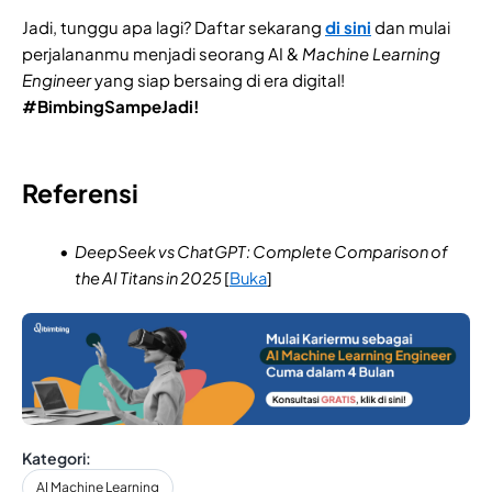
Jadi, tunggu apa lagi? Daftar sekarang
di sini
dan mulai
perjalananmu menjadi seorang AI &
Machine Learning
Engineer
yang siap bersaing di era digital!
#BimbingSampeJadi!
Referensi
DeepSeek vs ChatGPT: Complete Comparison of
the AI Titans in 2025
[
Buka
]
Kategori:
AI Machine Learning