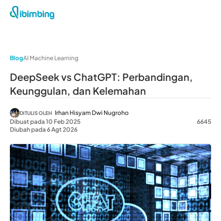
Blog
AI Machine Learning
DeepSeek vs ChatGPT: Perbandingan,
Keunggulan, dan Kelemahan
Irhan Hisyam Dwi Nugroho
DITULIS OLEH
Dibuat pada 10 Feb 2025
6645
Diubah pada 6 Agt 2026