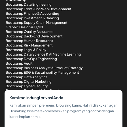
Bootcamp Data Engineering
Bootcamp Front-End Web Development
Bootcamp Finance & Accounting
Bootcamp Investment & Banking
Bootcamp Supply Chain Management
Graphic Design & UI/UX
Bootcamp Quality Assurance
Bootcamp Back-End Development
Bootcamp Human Resources
Bootcamp Risk Management
Bootcamp Legal & Policy
Bootcamp Data Science & AI Machine Learning
Bootcamp DevOps Engineering
Bootcamp Audit
Bootcamp Business Analyst & Product Strategy
Bootcamp ESG & Sustainability Management
Bootcamp Data Analytics
Bootcamp Digital Marketing
Bootcamp Cyber Security
Bootcamp Full-Stack Web Development
Metode Pembayaran
Kami melindungi privasi Anda
Kami akan simpan preferensi browsing kamu. Hal ini dilakukan agar
Dibimbing bisa merekomendasikan program yang cocok dengan
karier impian kamu.