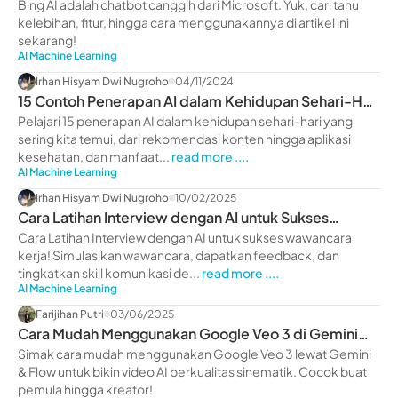
Menggunakan
Bing AI adalah chatbot canggih dari Microsoft. Yuk, cari tahu
kelebihan, fitur, hingga cara menggunakannya di artikel ini
sekarang!
AI Machine Learning
Irhan Hisyam Dwi Nugroho
04/11/2024
15 Contoh Penerapan AI dalam Kehidupan Sehari-Hari
& Manfaatnya
Pelajari 15 penerapan AI dalam kehidupan sehari-hari yang
sering kita temui, dari rekomendasi konten hingga aplikasi
kesehatan, dan manfaat...
read more ....
AI Machine Learning
Irhan Hisyam Dwi Nugroho
10/02/2025
Cara Latihan Interview dengan AI untuk Sukses
Wawancara
Cara Latihan Interview dengan AI untuk sukses wawancara
kerja! Simulasikan wawancara, dapatkan feedback, dan
tingkatkan skill komunikasi de...
read more ....
AI Machine Learning
Farijihan Putri
03/06/2025
Cara Mudah Menggunakan Google Veo 3 di Gemini
dan Flow
Simak cara mudah menggunakan Google Veo 3 lewat Gemini
& Flow untuk bikin video AI berkualitas sinematik. Cocok buat
pemula hingga kreator!