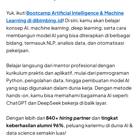
Yuk, ikuti
Bootcamp Artificial Intelligence & Machine
Learning di dibimbing.id
!
Di sini, kamu akan belajar
konsep AI,
machine learning, deep learning
, serta cara
membangun model AI yang bisa diterapkan di berbagai
bidang, termasuk NLP, analisis data, dan otomatisasi
pekerjaan.
Belajar langsung dari mentor profesional dengan
kurikulum praktis dan aplikatif, mulai dari pemrograman
Python, pengolahan data, hingga pembuatan model AI
yang siap digunakan dalam dunia kerja. Dengan metode
hands-on
, kamu bisa memahami bagaimana AI seperti
ChatGPT dan DeepSeek bekerja di balik layar.
Dengan lebih dari
840+
hiring partner
dan
tingkat
keberhasilan alumni 96%
, peluang kariermu di dunia AI &
data science semakin luas!