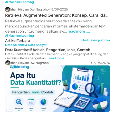
AI Machine Learning
Irhan Hisyam Dwi Nugroho
16/09/2025
Retrieval Augmented Generation: Konsep, Cara, dan
Contoh
Retrieval augmented generation adalah teknik yang
menggabungkan pencarian informasi eksternal dengan text
generation untuk menghasilkan jaw...
read more ....
AI Machine Learning
Artikel Terbaru
Lihat Selengkapnya
Data Science & Data Analyst
Data Kuantitatif Adalah: Pengertian, Jenis, Contoh
Data kuantitatif adalah data berbentuk angka yang dapat dihitung dan
dianalisis. Kenali pengertian,...
read more...
Irhan Hisyam Dwi Nugroho
06/08/2026