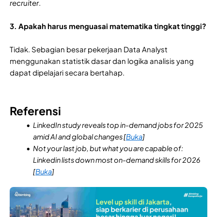
recruiter
.
3. Apakah harus menguasai matematika tingkat tinggi?
Tidak. Sebagian besar pekerjaan Data Analyst
menggunakan statistik dasar dan logika analisis yang
dapat dipelajari secara bertahap.
Referensi
LinkedIn study reveals top in-demand jobs for 2025
amid AI and global changes [
Buka
]
Not your last job, but what you are capable of:
Linkedin lists down most on-demand skills for 2026
[
Buka
]