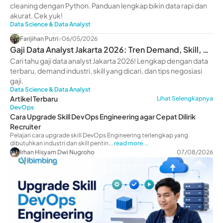
cleaning dengan Python. Panduan lengkap bikin data rapi dan
akurat. Cek yuk!
Data Science & Data Analyst
Farijihan Putri
06/05/2026
Gaji Data Analyst Jakarta 2026: Tren Demand, Skill, &
Prospek Karier
Cari tahu gaji data analyst Jakarta 2026! Lengkap dengan data
terbaru, demand industri, skill yang dicari, dan tips negosiasi
gaji.
Data Science & Data Analyst
Artikel Terbaru
Lihat Selengkapnya
DevOps
Cara Upgrade Skill DevOps Engineering agar Cepat Dilirik
Recruiter
Pelajari cara upgrade skill DevOps Engineering terlengkap yang
dibutuhkan industri dan skill pentin...
read more...
Irhan Hisyam Dwi Nugroho
07/08/2026