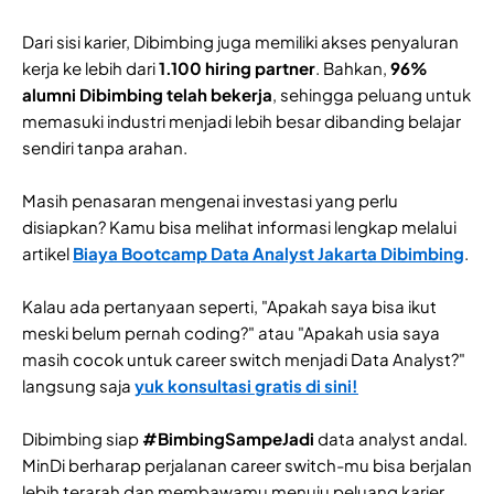
Dari sisi karier, Dibimbing juga memiliki akses penyaluran
kerja ke lebih dari
1.100 hiring partner
. Bahkan,
96%
alumni Dibimbing telah bekerja
, sehingga peluang untuk
memasuki industri menjadi lebih besar dibanding belajar
sendiri tanpa arahan.
Masih penasaran mengenai investasi yang perlu
disiapkan? Kamu bisa melihat informasi lengkap melalui
artikel
Biaya Bootcamp Data Analyst Jakarta Dibimbing
.
Kalau ada pertanyaan seperti, "Apakah saya bisa ikut
meski belum pernah coding?" atau "Apakah usia saya
masih cocok untuk career switch menjadi Data Analyst?"
langsung saja
yuk konsultasi gratis di sini!
Dibimbing siap
#BimbingSampeJadi
data analyst andal.
MinDi berharap perjalanan career switch-mu bisa berjalan
lebih terarah dan membawamu menuju peluang karier