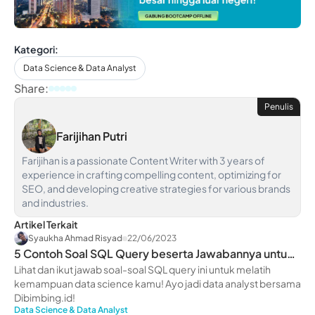
Kategori:
Data Science & Data Analyst
Share:
Penulis
Farijihan Putri
Farijihan is a passionate Content Writer with 3 years of
experience in crafting compelling content, optimizing for
SEO, and developing creative strategies for various brands
and industries.
Artikel Terkait
Syaukha Ahmad Risyad
22/06/2023
5 Contoh Soal SQL Query beserta Jawabannya untuk
Pemula
Lihat dan ikut jawab soal-soal SQL query ini untuk melatih
kemampuan data science kamu! Ayo jadi data analyst bersama
Dibimbing.id!
Data Science & Data Analyst