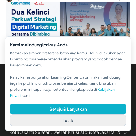
Kami melindungi privasi Anda
Kami akan simpan preferensi browsing kamu. Hal ini dilakukan agar
Dibimbing bisa merekomendasikan program yang cocok dengan
karier impian kamu.
Kalau kamu punya akun Learning Center, data ini akan terhubung
Hi!👋
juga ke profilmu untuk proses belajar di kelas. Kamu bisa ubah
preferensi ini kapan saja, ketentuan lengkap ada di
Kebijakan
Kalau kamu butuh bantuan,
Privasi
kami.
hubungi kami via WhatsApp ya!
Setuju & Lanjutkan
PT. Dibimbing Digital Indonesia
Plaza CityView
Tolak
Jl. Kemang Timur No.1, RT.14/RW.8, Pejaten Barat, Ps. Minggu,
Kota Jakarta Selatan, Daerah Khusus Ibukota Jakarta 12510