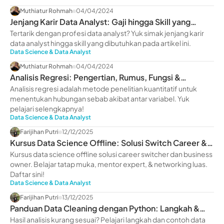
Muthiatur Rohmah
04/04/2024
Jenjang Karir Data Analyst: Gaji hingga Skill yang
Dimiliki
Tertarik dengan profesi data analyst? Yuk simak jenjang karir
data analyst hingga skill yang dibutuhkan pada artikel ini.
Data Science & Data Analyst
Muthiatur Rohmah
04/04/2024
Analisis Regresi: Pengertian, Rumus, Fungsi &
Manfaatnya
Analisis regresi adalah metode penelitian kuantitatif untuk
menentukan hubungan sebab akibat antar variabel. Yuk
pelajari selengkapnya!
Data Science & Data Analyst
Farijihan Putri
12/12/2025
Kursus Data Science Offline: Solusi Switch Career &
Scale Up Bisnis
Kursus data science offline solusi career switcher dan business
owner. Belajar tatap muka, mentor expert, & networking luas.
Daftar sini!
Data Science & Data Analyst
Farijihan Putri
13/12/2025
Panduan Data Cleaning dengan Python: Langkah &
Contohnya
Hasil analisis kurang sesuai? Pelajari langkah dan contoh data