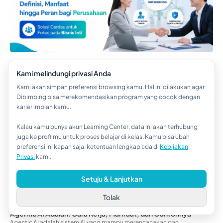
Finance
Apa Itu Tunjangan? Jenis hingga Pengelolaannya di Perusahaan
Kami melindungi privasi Anda
Apa itu tunjangan? Pelajari pengertian, jenis, fungsi, hingga
Kami akan simpan preferensi browsing kamu. Hal ini dilakukan agar
pengelolaannya di perusahaan untuk me...
read more...
Dibimbing bisa merekomendasikan program yang cocok dengan
Farijihan Putri
05/08/2026
karier impian kamu.
Kalau kamu punya akun Learning Center, data ini akan terhubung
Hi!👋
juga ke profilmu untuk proses belajar di kelas. Kamu bisa ubah
preferensi ini kapan saja, ketentuan lengkap ada di
Kebijakan
Kalau kamu butuh bantuan,
Privasi
kami.
hubungi kami via WhatsApp ya!
Setuju & Lanjutkan
Tolak
Bootcamp
Agentic AI Adalah: Cara Kerja, Manfaat, dan Contohnya
Agentic AI adalah sistem AI yang mampu merencanakan dan