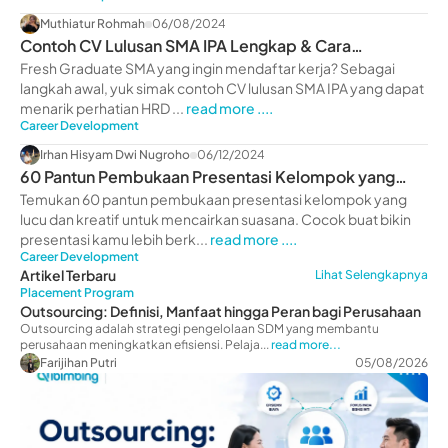
Muthiatur Rohmah
06/08/2024
Contoh CV Lulusan SMA IPA Lengkap & Cara
Membuatnya 2024
Fresh Graduate SMA yang ingin mendaftar kerja? Sebagai
langkah awal, yuk simak contoh CV lulusan SMA IPA yang dapat
menarik perhatian HRD ...
read more ....
Career Development
Irhan Hisyam Dwi Nugroho
06/12/2024
60 Pantun Pembukaan Presentasi Kelompok yang
Lucu
Temukan 60 pantun pembukaan presentasi kelompok yang
lucu dan kreatif untuk mencairkan suasana. Cocok buat bikin
presentasi kamu lebih berk...
read more ....
Career Development
Artikel Terbaru
Lihat Selengkapnya
Placement Program
Outsourcing: Definisi, Manfaat hingga Peran bagi Perusahaan
Outsourcing adalah strategi pengelolaan SDM yang membantu
perusahaan meningkatkan efisiensi. Pelaja...
read more...
Farijihan Putri
05/08/2026