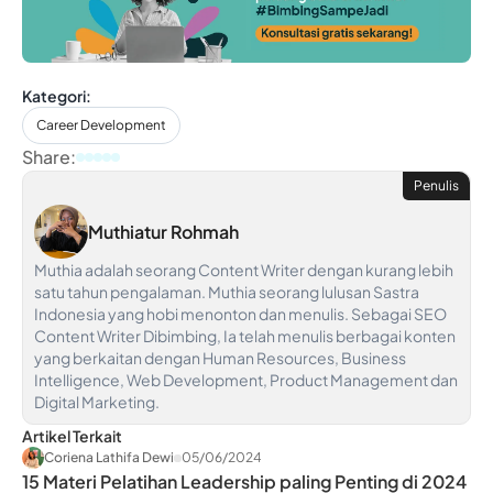
Kategori:
Career Development
Share:
Penulis
Muthiatur Rohmah
Muthia adalah seorang Content Writer dengan kurang lebih
satu tahun pengalaman. Muthia seorang lulusan Sastra
Indonesia yang hobi menonton dan menulis. Sebagai SEO
Content Writer Dibimbing, Ia telah menulis berbagai konten
yang berkaitan dengan Human Resources, Business
Intelligence, Web Development, Product Management dan
Digital Marketing.
Artikel Terkait
Coriena Lathifa Dewi
05/06/2024
15 Materi Pelatihan Leadership paling Penting di 2024