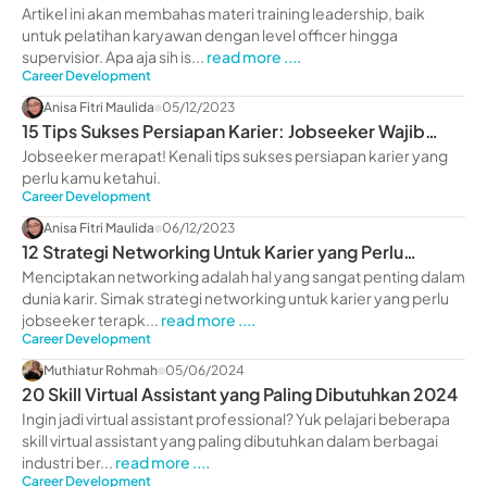
Artikel ini akan membahas materi training leadership, baik
untuk pelatihan karyawan dengan level officer hingga
supervisior. Apa aja sih is...
read more ....
Career Development
Anisa Fitri Maulida
05/12/2023
15 Tips Sukses Persiapan Karier: Jobseeker Wajib
Tahu!
Jobseeker merapat! Kenali tips sukses persiapan karier yang
perlu kamu ketahui.
Career Development
Anisa Fitri Maulida
06/12/2023
12 Strategi Networking Untuk Karier yang Perlu
Jobseeker Terapkan
Menciptakan networking adalah hal yang sangat penting dalam
dunia karir. Simak strategi networking untuk karier yang perlu
jobseeker terapk...
read more ....
Career Development
Muthiatur Rohmah
05/06/2024
20 Skill Virtual Assistant yang Paling Dibutuhkan 2024
Ingin jadi virtual assistant professional? Yuk pelajari beberapa
skill virtual assistant yang paling dibutuhkan dalam berbagai
industri ber...
read more ....
Career Development