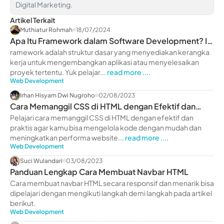
Digital Marketing.
Artikel Terkait
Muthiatur Rohmah
18/07/2024
Apa Itu Framework dalam Software Development? Ini
Penjelasannya
ramework adalah struktur dasar yang menyediakan kerangka
kerja untuk mengembangkan aplikasi atau menyelesaikan
proyek tertentu. Yuk pelajar...
read more ....
Web Development
Irhan Hisyam Dwi Nugroho
02/08/2023
Cara Memanggil CSS di HTML dengan Efektif dan
Praktis
Pelajari cara memanggil CSS di HTML dengan efektif dan
praktis agar kamu bisa mengelola kode dengan mudah dan
meningkatkan performa website...
read more ....
Web Development
Suci Wulandari
03/08/2023
Panduan Lengkap Cara Membuat Navbar HTML
Cara membuat navbar HTML secara responsif dan menarik bisa
dipelajari dengan mengikuti langkah demi langkah pada artikel
berikut.
Web Development