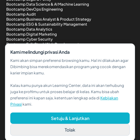
Bootcamp Data Science & AI Machine Learning
Bootcamp DevOps Engineering
Bootcamp Audit
Bootcamp Business Analyst & Product Strategy
Bootcamp ESG & Sustainability Management
Bootcamp Data Analytics
Bootcamp Digital Marketing
Bootcamp Cyber Security
Bootcamp Full-Stack Web Development
Metode Pembayaran
Kami melindungi privasi Anda
Kami akan simpan preferensi browsing kamu. Hal ini dilakukan agar
Dibimbing bisa merekomendasikan program yang cocok dengan
karier impian kamu.
Kalau kamu punya akun Learning Center, data ini akan terhubung
Hi!👋
juga ke profilmu untuk proses belajar di kelas. Kamu bisa ubah
preferensi ini kapan saja, ketentuan lengkap ada di
Kebijakan
Kalau kamu butuh bantuan,
Privasi
kami.
hubungi kami via WhatsApp ya!
© 2026 PT Dibimbing. All Rights Reserved
Setuju & Lanjutkan
Tolak