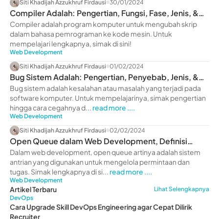
Siti Khadijah Azzukhruf Firdausi
30/01/2024
Compiler Adalah: Pengertian, Fungsi, Fase, Jenis, &
Contoh
Compiler adalah program komputer untuk mengubah skrip
dalam bahasa pemrograman ke kode mesin. Untuk
mempelajari lengkapnya, simak di sini!
Web Development
Siti Khadijah Azzukhruf Firdausi
01/02/2024
Bug Sistem Adalah: Pengertian, Penyebab, Jenis, &
Cara Cegah
Bug sistem adalah kesalahan atau masalah yang terjadi pada
software komputer. Untuk mempelajarinya, simak pengertian
hingga cara cegahnya d...
read more ....
Web Development
Siti Khadijah Azzukhruf Firdausi
02/02/2024
Open Queue dalam Web Development, Definisi
hingga Fungsinya!
Dalam web development, open queue artinya adalah sistem
antrian yang digunakan untuk mengelola permintaan dan
tugas. Simak lengkapnya di si...
read more ....
Web Development
Artikel Terbaru
Lihat Selengkapnya
DevOps
Cara Upgrade Skill DevOps Engineering agar Cepat Dilirik
Recruiter