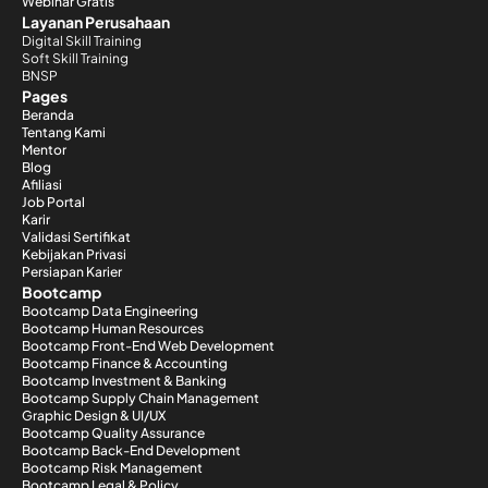
Webinar Gratis
Layanan Perusahaan
Digital Skill Training
Soft Skill Training
BNSP
Pages
Beranda
Tentang Kami
Mentor
Blog
Afiliasi
Job Portal
Karir
Validasi Sertifikat
Kebijakan Privasi
Persiapan Karier
Bootcamp
Bootcamp Data Engineering
Bootcamp Human Resources
Bootcamp Front-End Web Development
Bootcamp Finance & Accounting
Bootcamp Investment & Banking
Bootcamp Supply Chain Management
Graphic Design & UI/UX
Bootcamp Quality Assurance
Bootcamp Back-End Development
Bootcamp Risk Management
Bootcamp Legal & Policy