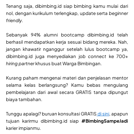
Tenang saja, dibimbing.id siap bimbing kamu mulai dari
nol, dengan kurikulum terlengkap, update serta
beginner
friendly
.
Sebanyak 94% alumni bootcamp dibimbing.id telah
berhasil mendapatkan kerja sesuai bidang mereka. Nah,
jangan khawatir nganggur setelah lulus bootcamp ya,
dibimbing.id juga menyediakan j
ob connect
ke 700+
hiring partner
khusus buat Warga Bimbingan.
Kurang paham mengenai materi dan penjelasan mentor
selama kelas berlangsung? Kamu bebas mengulang
pembelajaran dari awal secara GRATIS tanpa dipungut
biaya tambahan.
Tunggu apalagi? buruan konsultasi GRATIS
di sini
, apapun
tujuan karirmu dibimbing.id siap
#BimbingSampeJadi
karier impianmu.