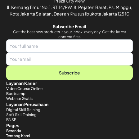
Plaza CityView
Jl. Kemang Timur No.1, RT.14/RW.8, Pejaten Barat, Ps. Minggu,
Kota Jakarta Selatan, Daerah Khusus Ibukota Jakarta 12510
Subscribe Email
Get the best new products in your inbox, every day. Get the latest
content first.
Subscribe
Layanan Karier
Video Course Online
Bootcamp
Webinar Gratis
Layanan Perusahaan
Digital Skill Training
Soft Skill Training
BNSP
Pages
Beranda
Tentang Kami