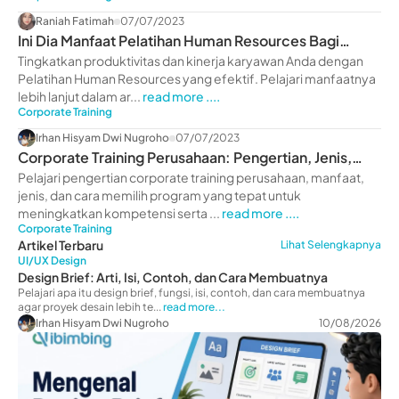
Raniah Fatimah
07/07/2023
Ini Dia Manfaat Pelatihan Human Resources Bagi
Perusahaan
Tingkatkan produktivitas dan kinerja karyawan Anda dengan
Pelatihan Human Resources yang efektif. Pelajari manfaatnya
lebih lanjut dalam ar...
read more ....
Corporate Training
Irhan Hisyam Dwi Nugroho
07/07/2023
Corporate Training Perusahaan: Pengertian, Jenis,
Manfaat
Pelajari pengertian corporate training perusahaan, manfaat,
jenis, dan cara memilih program yang tepat untuk
meningkatkan kompetensi serta ...
read more ....
Corporate Training
Artikel Terbaru
Lihat Selengkapnya
UI/UX Design
Design Brief: Arti, Isi, Contoh, dan Cara Membuatnya
Pelajari apa itu design brief, fungsi, isi, contoh, dan cara membuatnya
agar proyek desain lebih te...
read more...
Irhan Hisyam Dwi Nugroho
10/08/2026