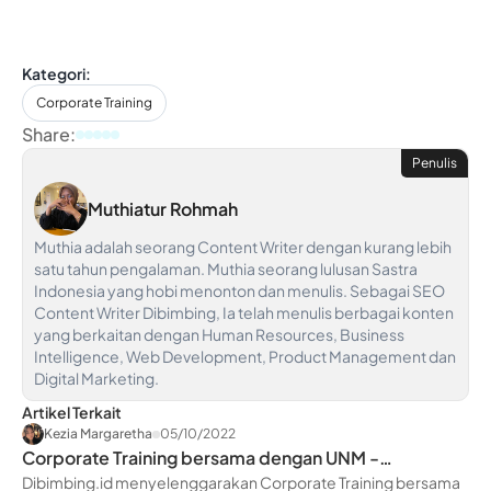
Kategori:
Corporate Training
Share:
Penulis
Muthiatur Rohmah
Muthia adalah seorang Content Writer dengan kurang lebih
satu tahun pengalaman. Muthia seorang lulusan Sastra
Indonesia yang hobi menonton dan menulis. Sebagai SEO
Content Writer Dibimbing, Ia telah menulis berbagai konten
yang berkaitan dengan Human Resources, Business
Intelligence, Web Development, Product Management dan
Digital Marketing.
Artikel Terkait
Kezia Margaretha
05/10/2022
Corporate Training bersama dengan UNM -
dibimbing.id
Dibimbing.id menyelenggarakan Corporate Training bersama