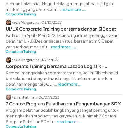
dengan Universitas Negeri Malang mengenai materi digital
marketing yang berfokus m...
read more ....
Corporate Training
Kezia Margaretha
06/10/2022
UI/UX Corporate Training bersama dengan SiCepat
Pada bulan April - Mei 2022, Dibimbing.id menyelenggarakan
pelatihan UI/UX Design secara virtual bersama tim SiCepat
yang terbagi menjadi t...
read more ....
Corporate Training
Kezia Margaretha
17/11/2022
Corporate Training bersama Lazada Logistik -
dibimbing.id
Kembali mengadakan corporate training, kali ini Dibimbing.id
berkolaborasi dengan Lazada Logistik untuk memberikan
pelatihan mengenai SQL T...
read more ....
Corporate Training
Raniah Fatimah
06/07/2023
7 Contoh Program Pelatihan dan Pengembangan SDM
Program pelatihan adalah langkah yang sangat penting untuk
meningkatkan produktivitas karyawan. Yuk, simak 7 Contoh
Program Pelatihan SDM b...
read more ....
Corporate Training