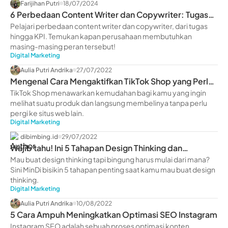
Farijihan Putri
18/07/2024
6 Perbedaan Content Writer dan Copywriter: Tugas
hingga KPI
Pelajari perbedaan content writer dan copywriter, dari tugas
hingga KPI. Temukan kapan perusahaan membutuhkan
masing-masing peran tersebut!
Digital Marketing
Aulia Putri Andrika
27/07/2022
Mengenal Cara Mengaktifkan TikTok Shop yang Perlu
Kamu Ketahui
TikTok Shop menawarkan kemudahan bagi kamu yang ingin
melihat suatu produk dan langsung membelinya tanpa perlu
pergi ke situs web lain.
Digital Marketing
dibimbing.id
29/07/2022
Wajib tahu! Ini 5 Tahapan Design Thinking dan
Penerapannya
Mau buat design thinking tapi bingung harus mulai dari mana?
Sini MinDi bisikin 5 tahapan penting saat kamu mau buat design
thinking.
Digital Marketing
Aulia Putri Andrika
10/08/2022
5 Cara Ampuh Meningkatkan Optimasi SEO Instagram
Instagram SEO adalah sebuah proses optimasi konten