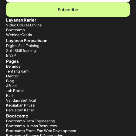
Subscribe
Layanan Karier
Video Course Online
Bootcamp
Webinar Gratis
Layanan Perusahaan
Digital Skill Training
Soft Skill Training
BNSP
Pages
Beranda
Tentang Kami
Mentor
Blog
Afiliasi
Job Portal
Karir
Validasi Sertifikat
Kebijakan Privasi
Persiapan Karier
Bootcamp
Bootcamp Data Engineering
Bootcamp Human Resources
Bootcamp Front-End Web Development
Bootcamp Finance & Accounting