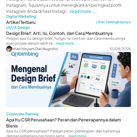
Instagram. Tujuannya untuk meningkatkan peringkat profil
Instagram Anda di hasil Instagr...
read more ....
Digital Marketing
Artikel Terbaru
Lihat Selengkapnya
UI/UX Design
Design Brief: Arti, Isi, Contoh, dan Cara Membuatnya
Pelajari apa itu design brief, fungsi, isi, contoh, dan cara membuatnya
agar proyek desain lebih te...
read more...
Irhan Hisyam Dwi Nugroho
10/08/2026
Corporate Training
Apa Itu CSR Perusahaan? Peran dan Penerapannya dalam
Bisnis
Apa itu CSR perusahaan? Pelajari peran, penerapan, dan kaitannya
dengan keberlanjutan bisnis serta ...
read more...