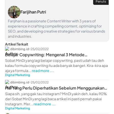
Penulis
Farijihan Putri
Farijihan is a passionate Content Writer with 3 years of
experience in crafting compelling content, optimizing for
SEO, and developing creative strategies for various brands
and industries.
Artikel Terkait
dibimbing.id
25/02/2022
Belajar Copywriting: Mengenal 3 Metode
Copywriting Terbaik
Sobat MinDi yang lagi belajar copywriting, pasti udah tau deh
kalau formula copywriting itu ada banyak banget. Kira-kira apa
aja ya formula...
read more ....
Digital Marketing
dibimbing.id
25/02/2022
Hal Yang Perlu Diperhatikan Sebelum Menggunakan
IG Ads
Siapa sih, yang gak tau Instagram? MinDi yakin deh, kalau 90%
dari Sobat MinDi yang lagi baca artikel ini pasti pernah pakai
Instagram. Mer...
read more ....
Digital Marketing