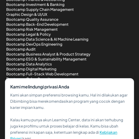
Bootcamp Investment & Banking
Bootcamp Supply Chain Management
Graphic Design & UI/UX
Bootcamp Quality Assurance
Bootcamp Back-End Development
Bootcamp Risk Management
Bootcamp Legal & Policy
Bootcamp Data Science & AI Machine Learning
Bootcamp DevOps Engineering
Bootcamp Audit
Bootcamp Business Analyst & Product Strategy
Bootcamp ESG & Sustainability Management
Bootcamp Data Analytics
Bootcamp Digital Marketing
Bootcamp Full-Stack Web Development
Bootcamp Cyber Security
Metode Pembayaran
Kami melindungi privasi Anda
Kami akan simpan preferensi browsing kamu. Hal ini dilakukan agar
Dibimbing bisa merekomendasikan program yang cocok dengan
karier impian kamu.
Kalau kamu punya akun Learning Center, data ini akan terhubung
Hi!👋
juga ke profilmu untuk proses belajar di kelas. Kamu bisa ubah
preferensi ini kapan saja, ketentuan lengkap ada di
Kebijakan
Kalau kamu butuh bantuan,
Privasi
kami.