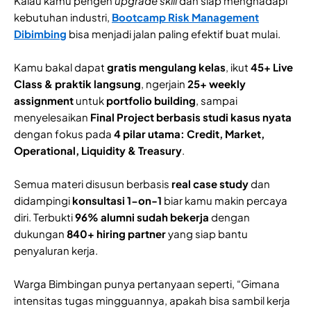
Kalau kamu pengen
upgrade skill
dan siap menghadapi
kebutuhan industri,
Bootcamp Risk Management
Dibimbing
bisa menjadi jalan paling efektif buat mulai.
Kamu bakal dapat
gratis mengulang kelas
, ikut
45+ Live
Class & praktik langsung
, ngerjain
25+ weekly
assignment
untuk
portfolio building
, sampai
menyelesaikan
Final Project berbasis studi kasus nyata
dengan fokus pada
4 pilar utama: Credit, Market,
Operational, Liquidity & Treasury
.
Semua materi disusun berbasis
real case study
dan
didampingi
konsultasi 1-on-1
biar kamu makin percaya
diri. Terbukti
96% alumni sudah bekerja
dengan
dukungan
840+ hiring partner
yang siap bantu
penyaluran kerja.
Warga Bimbingan punya pertanyaan seperti, “Gimana
intensitas tugas mingguannya, apakah bisa sambil kerja