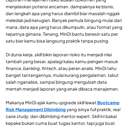
menjelaskan potensi ancaman, dampaknya ke bisnis,
dan langkah apa yang harus diambil biar masalah nggak
meledak jadi kerugian. Banyak pemula bingung mulai dari
mana, data apa yang harus dikumpulin, atau format yang
tepatnya gimana. Tenang, MinDi bantu beresin satu per
satu biar kamu bisa langsung praktik tanpa pusing.
Di dunia kerja,
skill
bikin laporan risiko itu menjadi nilai
tambah yang besar, apalagi kalau kamu pengen masuk
finance
,
banking
,
fintech
, atau peran analis. MinDi tahu
banget tantangannya, mulai kurang pengalaman, takut
salah nganalisis, sampai bingung mengubah data
mentah menjadi laporan yang enak dibaca manajemen.
Makanya MinDi ajak kamu
upgrade skill
lewat
Bootcamp
Risk Management Dibimbing
yang isinya
full
praktik,
real
case study
, dan dibimbing mentor
expert
.
Skill
ini bakal
kepake bukan cuma buat tugas kantor, tapi juga buat