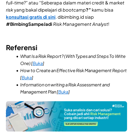
full-time
?” atau “Seberapa dalam materi credit &
market
risk
yang bakal dipelajari di
bootcamp
?”
kamu bisa
konsultasi gratis di sini
. dibimbing.id siap
#BimbingSampeJadi
Risk Management Analyst
!
Referensi
What Is a Risk Report? (With Types and Steps To Write
One) [
Buka
]
How to Create an Effective Risk Management Report
[
Buka
]
Information on writing a Risk Assessment and
Management Plan [
Buka
]