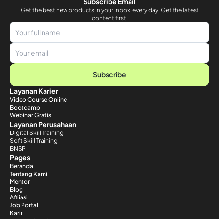
Subscribe Email
Get the best new products in your inbox, every day. Get the latest
content first.
Subscribe
Layanan Karier
Video Course Online
Bootcamp
Webinar Gratis
Layanan Perusahaan
Digital Skill Training
Soft Skill Training
BNSP
Pages
Beranda
Tentang Kami
Mentor
Blog
Afiliasi
Job Portal
Karir