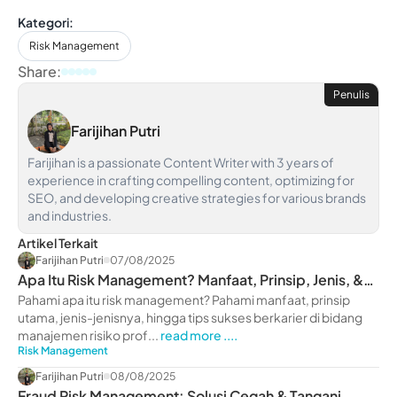
Kategori:
Risk Management
Share:
Penulis
Farijihan Putri
Farijihan is a passionate Content Writer with 3 years of
experience in crafting compelling content, optimizing for
SEO, and developing creative strategies for various brands
and industries.
Artikel Terkait
Farijihan Putri
07/08/2025
Apa Itu Risk Management? Manfaat, Prinsip, Jenis, &
Tips
Pahami apa itu risk management? Pahami manfaat, prinsip
utama, jenis-jenisnya, hingga tips sukses berkarier di bidang
manajemen risiko prof...
read more ....
Risk Management
Farijihan Putri
08/08/2025
Fraud Risk Management: Solusi Cegah & Tangani