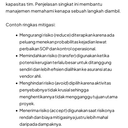
kapasitas tim. Penjelasan singkat ini membantu
manajemen memahami kenapa sebuah langkah diambil.
Contoh ringkas mitigasi:
Mengurangi risiko (
reduce
) diterapkan karena ada
peluang menekan probabilitas kejadian lewat
perbaikan SOP dan kontrol operasional.
Memindahkan risiko (
transfer
) digunakan ketika
potensi kerugian terlalu besar untuk ditanggung
sendiri dan lebih efisien dialihkan ke asuransi atau
vendor ahli.
Menghindari risiko (
avoid
) dipilih karena aktivitas
penyebabnya tidak krusial sehingga
menghentikannya tidak mengganggu tujuan utama
proyek.
Menerima risiko (
accept
) digunakan saat risikonya
rendah dan biaya mitigasinya justru lebih mahal
daripada dampaknya.