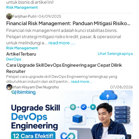
untuk bisnis di artikel ini!
Risk Management
Farijihan Putri
04/09/2025
Financial Risk Management: Panduan Mitigasi Risiko
Keuangan Bisnis
Financial risk management adalah kunci stabilitas bisnis.
Pelajari strategi mitigasi risiko kredit, pasar, & operasional
untuk melindungi a...
read more ....
Risk Management
Artikel Terbaru
Lihat Selengkapnya
DevOps
Cara Upgrade Skill DevOps Engineering agar Cepat Dilirik
Recruiter
Pelajari cara upgrade skill DevOps Engineering terlengkap yang
dibutuhkan industri dan skill pentin...
read more...
Irhan Hisyam Dwi Nugroho
07/08/2026