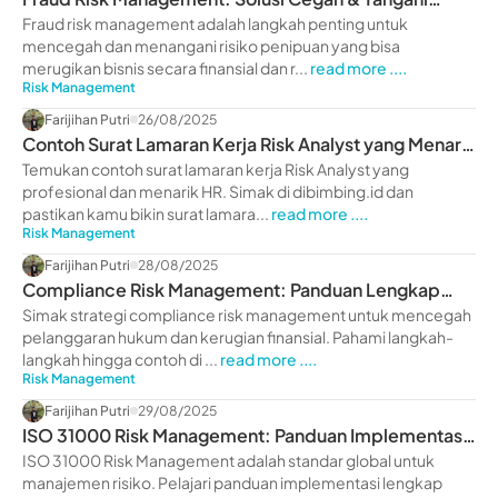
Risiko Penipuan Bisnis
Fraud risk management adalah langkah penting untuk
mencegah dan menangani risiko penipuan yang bisa
merugikan bisnis secara finansial dan r...
read more ....
Risk Management
Farijihan Putri
26/08/2025
Contoh Surat Lamaran Kerja Risk Analyst yang Menarik
HR (2025)
Temukan contoh surat lamaran kerja Risk Analyst yang
profesional dan menarik HR. Simak di dibimbing.id dan
pastikan kamu bikin surat lamara...
read more ....
Risk Management
Farijihan Putri
28/08/2025
Compliance Risk Management: Panduan Lengkap
untuk Mencegah Kerugian
Simak strategi compliance risk management untuk mencegah
pelanggaran hukum dan kerugian finansial. Pahami langkah-
langkah hingga contoh di ...
read more ....
Risk Management
Farijihan Putri
29/08/2025
ISO 31000 Risk Management: Panduan Implementasi
Standar Manajemen Risiko Global
ISO 31000 Risk Management adalah standar global untuk
manajemen risiko. Pelajari panduan implementasi lengkap