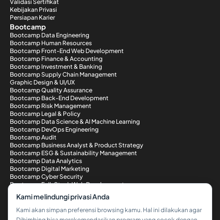
Validasi Sertifikat
Kebijakan Privasi
Persiapan Karier
Bootcamp
Bootcamp Data Engineering
Bootcamp Human Resources
Bootcamp Front-End Web Development
Bootcamp Finance & Accounting
Bootcamp Investment & Banking
Bootcamp Supply Chain Management
Graphic Design & UI/UX
Bootcamp Quality Assurance
Bootcamp Back-End Development
Bootcamp Risk Management
Bootcamp Legal & Policy
Bootcamp Data Science & AI Machine Learning
Bootcamp DevOps Engineering
Bootcamp Audit
Bootcamp Business Analyst & Product Strategy
Bootcamp ESG & Sustainability Management
Bootcamp Data Analytics
Bootcamp Digital Marketing
Bootcamp Cyber Security
Bootcamp Full-Stack Web Development
Metode Pembayaran
Kami melindungi privasi Anda
Kami akan simpan preferensi browsing kamu. Hal ini dilakukan agar
Dibimbing bisa merekomendasikan program yang cocok dengan