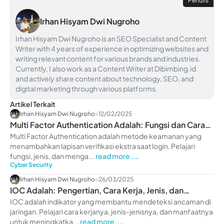
Penulis
Irhan Hisyam Dwi Nugroho
Irhan Hisyam Dwi Nugroho is an SEO Specialist and Content
Writer with 4 years of experience in optimizing websites and
writing relevant content for various brands and industries.
Currently, I also work as a Content Writer at Dibimbing.id
and actively share content about technology, SEO, and
digital marketing through various platforms.
Artikel Terkait
Irhan Hisyam Dwi Nugroho
12/02/2025
Multi Factor Authentication Adalah: Fungsi dan Cara
Aktifkan
Multi Factor Authentication adalah metode keamanan yang
menambahkan lapisan verifikasi ekstra saat login. Pelajari
fungsi, jenis, dan menga...
read more ....
Cyber Security
Irhan Hisyam Dwi Nugroho
26/03/2025
IOC Adalah: Pengertian, Cara Kerja, Jenis, dan
Manfaatnya
IOC adalah indikator yang membantu mendeteksi ancaman di
jaringan. Pelajari cara kerjanya, jenis-jenisnya, dan manfaatnya
untuk meningkatka...
read more ....