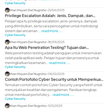
Cyber Security
Irhan Hisyam Dwi Nugroho
21/04/2025
Privilege Escalation Adalah: Jenis, Dampak, dan
Pencegahan
Pelajari apa itu privilege escalation, jenis-jenisnya, dampak
yang ditimbulkan, serta cara pencegahan untuk melindungi
sistem dari ancaman ...
read more ....
Cyber Security
Irhan Hisyam Dwi Nugroho
18/09/2025
Apa Itu Web Penetration Testing? Tujuan dan
Prosesnya
Web penetration testing adalah pengujian untuk menemukan
celah pada aplikasi web. Pelajari tujuan dan prosesnya untuk
meningkatkan keamanan...
read more ....
Cyber Security
Irhan Hisyam Dwi Nugroho
08/12/2025
Contoh Portofolio Cyber Security untuk Memperkuat
Karier
Temukan contoh portofolio Cyber Security yang efektif untuk
menunjukkan keahlian dan pengalaman. Panduan lengkap
untuk membuat portofolio y...
read more ....
Cyber Security
Irhan Hisyam Dwi Nugroho
11/12/2025