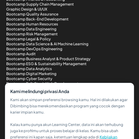
Bootcamp Supply Chain Management
Graphic Design & UI/UX
Bootcamp Quality Assurance
Bootcamp Back-End Development
Bootcamp Human Resources
Bootcamp Data Engineering
Bootcamp Risk Management
Bootcamp Legal & Policy
Bootcamp Data Science & AI Machine Learning
Bootcamp DevOps Engineering
Bootcamp Audit
Bootcamp Business Analyst & Product Strategy
Bootcamp ESG & Sustainability Management
Bootcamp Data Analytics
Bootcamp Digital Marketing
Bootcamp Cyber Security
Bootcamp Full-Stack Web Development
Metode Pembayaran
Kami melindungi privasi Anda
Kami akan simpan preferensi browsing kamu. Hal ini dilakukan agar
Dibimbing bisa merekomendasikan program yang cocok dengan
karier impian kamu.
Kalau kamu punya akun Learning Center, data ini akan terhubung
Hi!👋
juga ke profilmu untuk proses belajar di kelas. Kamu bisa ubah
preferensi ini kapan saja, ketentuan lengkap ada di
Kebijakan
Kalau kamu butuh bantuan,