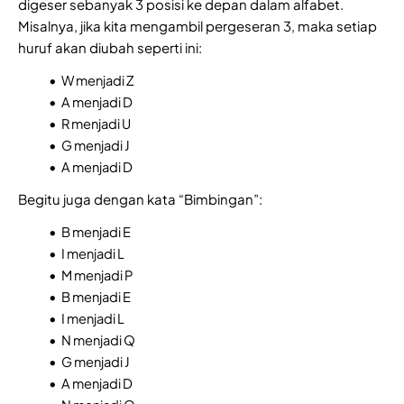
digeser sebanyak 3 posisi ke depan dalam alfabet.
Misalnya, jika kita mengambil pergeseran 3, maka setiap
huruf akan diubah seperti ini:
W menjadi Z
A menjadi D
R menjadi U
G menjadi J
A menjadi D
Begitu juga dengan kata “Bimbingan”:
B menjadi E
I menjadi L
M menjadi P
B menjadi E
I menjadi L
N menjadi Q
G menjadi J
A menjadi D