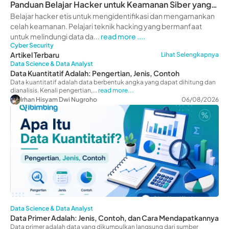
Panduan Belajar Hacker untuk Keamanan Siber yang
Kuat
Belajar hacker etis untuk mengidentifikasi dan mengamankan
celah keamanan. Pelajari teknik hacking yang bermanfaat
untuk melindungi data da...
read more ....
Cyber Security
Artikel Terbaru
Lihat Selengkapnya
Data Science & Data Analyst
Data Kuantitatif Adalah: Pengertian, Jenis, Contoh
Data kuantitatif adalah data berbentuk angka yang dapat dihitung dan
dianalisis. Kenali pengertian,...
read more...
Irhan Hisyam Dwi Nugroho
06/08/2026
Data Science & Data Analyst
Data Primer Adalah: Jenis, Contoh, dan Cara Mendapatkannya
Data primer adalah data yang dikumpulkan langsung dari sumber