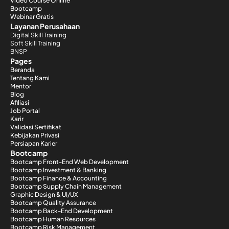
Video Course Online
Bootcamp
Webinar Gratis
Layanan Perusahaan
Digital Skill Training
Soft Skill Training
BNSP
Pages
Beranda
Tentang Kami
Mentor
Blog
Afiliasi
Job Portal
Karir
Validasi Sertifikat
Kebijakan Privasi
Persiapan Karier
Bootcamp
Bootcamp Front-End Web Development
Bootcamp Investment & Banking
Bootcamp Finance & Accounting
Bootcamp Supply Chain Management
Graphic Design & UI/UX
Bootcamp Quality Assurance
Bootcamp Back-End Development
Bootcamp Human Resources
Bootcamp Risk Management