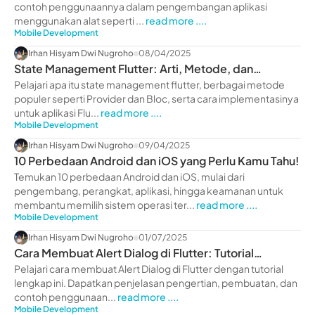
contoh penggunaannya dalam pengembangan aplikasi
menggunakan alat seperti ...
read more ....
Mobile Development
Irhan Hisyam Dwi Nugroho
08/04/2025
State Management Flutter: Arti, Metode, dan
Implementasi
Pelajari apa itu state management flutter, berbagai metode
populer seperti Provider dan Bloc, serta cara implementasinya
untuk aplikasi Flu...
read more ....
Mobile Development
Irhan Hisyam Dwi Nugroho
09/04/2025
10 Perbedaan Android dan iOS yang Perlu Kamu Tahu!
Temukan 10 perbedaan Android dan iOS, mulai dari
pengembang, perangkat, aplikasi, hingga keamanan untuk
membantu memilih sistem operasi ter...
read more ....
Mobile Development
Irhan Hisyam Dwi Nugroho
01/07/2025
Cara Membuat Alert Dialog di Flutter: Tutorial
Lengkap
Pelajari cara membuat Alert Dialog di Flutter dengan tutorial
lengkap ini. Dapatkan penjelasan pengertian, pembuatan, dan
contoh penggunaan...
read more ....
Mobile Development