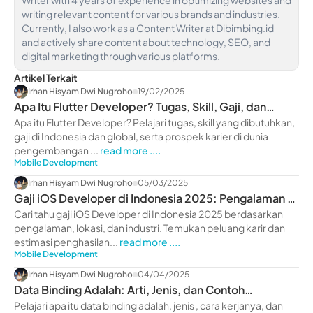
Writer with 4 years of experience in optimizing websites and
writing relevant content for various brands and industries.
Currently, I also work as a Content Writer at Dibimbing.id
and actively share content about technology, SEO, and
digital marketing through various platforms.
Artikel Terkait
Irhan Hisyam Dwi Nugroho
19/02/2025
Apa Itu Flutter Developer? Tugas, Skill, Gaji, dan
Karier
Apa itu Flutter Developer? Pelajari tugas, skill yang dibutuhkan,
gaji di Indonesia dan global, serta prospek karier di dunia
pengembangan ...
read more ....
Mobile Development
Irhan Hisyam Dwi Nugroho
05/03/2025
Gaji iOS Developer di Indonesia 2025: Pengalaman &
Lokasi
Cari tahu gaji iOS Developer di Indonesia 2025 berdasarkan
pengalaman, lokasi, dan industri. Temukan peluang karir dan
estimasi penghasilan...
read more ....
Mobile Development
Irhan Hisyam Dwi Nugroho
04/04/2025
Data Binding Adalah: Arti, Jenis, dan Contoh
Penggunaan
Pelajari apa itu data binding adalah, jenis , cara kerjanya, dan