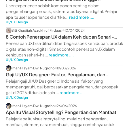
Contohnya, Yuk Liat!
User experience adalah komponen penting dalam
pengembangan produk, sistem, atau layanan digital. Pelajari
apa itu user experience di artike...
read more ....
UI/UX Design
Siti Khadijah Azzukhruf Firdausi
10/04/2024
8 Contoh Penerapan UX dalam Kehidupan Sehari-
Hari, Yuk Liat!
Penerapan UX bisa dilihat di berbagai aspek kehidupan, produk
digital atau non-digital. Simak contoh penerapan UX dalam
kehidupan sehari-ha...
read more ....
UI/UX Design
Irhan Hisyam Dwi Nugroho
19/03/2026
Gaji UI/UX Designer: Faktor, Pengalaman, dan
Prospek 2026
Pelajari gaji UI/UX Designer di Indonesia, faktor yang
mempengaruhi, gaji berdasarkan pengalaman, dan prospek
gaji di 2026 di dunia desain ...
read more ....
UI/UX Design
Irhan Hisyam Dwi Nugroho
26/06/2026
Apa Itu Visual Storytelling? Pengertian dan Manfaat
Pelajari apa itu visual storytelling, mulai dari pengertian,
manfaat, elemen, cara membuat, hingga contohnya untuk