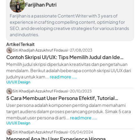
Farijihan Putri
Farijihan is a passionate Content Writer with 3 years of
experience in crafting compelling content, optimizing for
SEO, and developing creative strategies for various brands
and industries.
Artikel Terkait
Siti Khadijah Azzukhruf Firdausi
27/08/2023
Contoh Skripsi UI/UX: Tips Memilih Judul dan Ide
Menarik
Memilih judul skripsi diperlukan kreativitas dan pengetahuan
mendalam. Berikut adalah beberapa contoh skripsi UI/UX dari
judulnya untuk kam...
read more ....
UI/UX Design
Siti Khadijah Azzukhruf Firdausi
20/10/2023
5 Cara Membuat User Persona Efektif, Tutorial
Terlengkap!
User persona adalah komponen penting dalam memahami
target audiens dalam proses perancang produk. Simak 5 cara
membuat user persona di arti...
read more ....
UI/UX Design
Siti Khadijah Azzukhruf Firdausi
05/04/2024
Mengenal Apa Itu User Experience Hingga