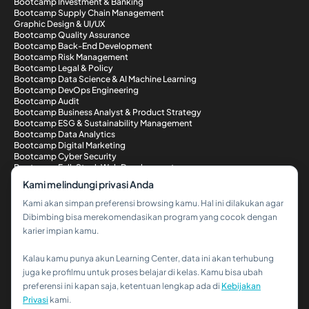
Bootcamp Investment & Banking
Bootcamp Supply Chain Management
Graphic Design & UI/UX
Bootcamp Quality Assurance
Bootcamp Back-End Development
Bootcamp Risk Management
Bootcamp Legal & Policy
Bootcamp Data Science & AI Machine Learning
Bootcamp DevOps Engineering
Bootcamp Audit
Bootcamp Business Analyst & Product Strategy
Bootcamp ESG & Sustainability Management
Bootcamp Data Analytics
Bootcamp Digital Marketing
Bootcamp Cyber Security
Bootcamp Full-Stack Web Development
Metode Pembayaran
Kami melindungi privasi Anda
Kami akan simpan preferensi browsing kamu. Hal ini dilakukan agar
Dibimbing bisa merekomendasikan program yang cocok dengan
karier impian kamu.
Kalau kamu punya akun Learning Center, data ini akan terhubung
Hi!👋
juga ke profilmu untuk proses belajar di kelas. Kamu bisa ubah
preferensi ini kapan saja, ketentuan lengkap ada di
Kebijakan
Kalau kamu butuh bantuan,
Privasi
kami.
hubungi kami via WhatsApp ya!