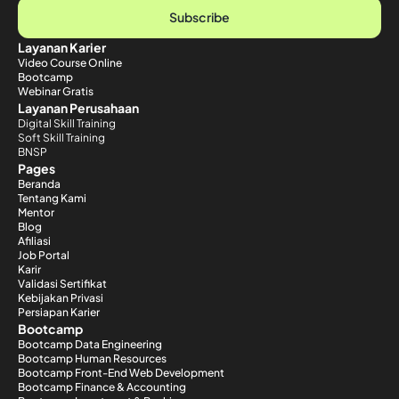
Subscribe
Layanan Karier
Video Course Online
Bootcamp
Webinar Gratis
Layanan Perusahaan
Digital Skill Training
Soft Skill Training
BNSP
Pages
Beranda
Tentang Kami
Mentor
Blog
Afiliasi
Job Portal
Karir
Validasi Sertifikat
Kebijakan Privasi
Persiapan Karier
Bootcamp
Bootcamp Data Engineering
Bootcamp Human Resources
Bootcamp Front-End Web Development
Bootcamp Finance & Accounting