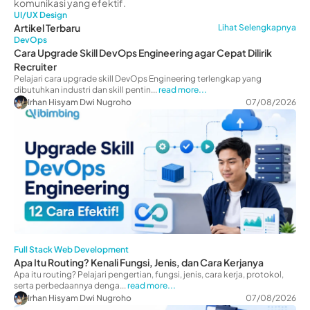
komunikasi yang efektif.
UI/UX Design
Artikel Terbaru
Lihat Selengkapnya
DevOps
Cara Upgrade Skill DevOps Engineering agar Cepat Dilirik
Recruiter
Pelajari cara upgrade skill DevOps Engineering terlengkap yang
dibutuhkan industri dan skill pentin...
read more...
Irhan Hisyam Dwi Nugroho
07/08/2026
Full Stack Web Development
Apa Itu Routing? Kenali Fungsi, Jenis, dan Cara Kerjanya
Apa itu routing? Pelajari pengertian, fungsi, jenis, cara kerja, protokol,
serta perbedaannya denga...
read more...
Irhan Hisyam Dwi Nugroho
07/08/2026