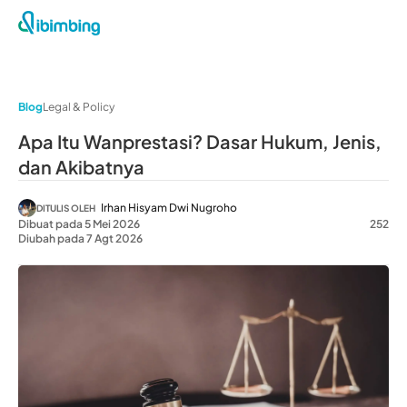
Blog
Legal & Policy
Apa Itu Wanprestasi? Dasar Hukum, Jenis,
dan Akibatnya
Irhan Hisyam Dwi Nugroho
DITULIS OLEH
Dibuat pada 5 Mei 2026
252
Diubah pada 7 Agt 2026