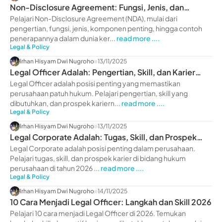
Non-Disclosure Agreement: Fungsi, Jenis, dan
Contohnya
Pelajari Non-Disclosure Agreement (NDA), mulai dari
pengertian, fungsi, jenis, komponen penting, hingga contoh
penerapannya dalam dunia ker...
read more ....
Legal & Policy
Irhan Hisyam Dwi Nugroho
13/11/2025
Legal Officer Adalah: Pengertian, Skill, dan Karier
2026
Legal Officer adalah posisi penting yang memastikan
perusahaan patuh hukum. Pelajari pengertian, skill yang
dibutuhkan, dan prospek kariern...
read more ....
Legal & Policy
Irhan Hisyam Dwi Nugroho
13/11/2025
Legal Corporate Adalah: Tugas, Skill, dan Prospek
Karier 2026
Legal Corporate adalah posisi penting dalam perusahaan.
Pelajari tugas, skill, dan prospek karier di bidang hukum
perusahaan di tahun 2026 ...
read more ....
Legal & Policy
Irhan Hisyam Dwi Nugroho
14/11/2025
10 Cara Menjadi Legal Officer: Langkah dan Skill 2026
Pelajari 10 cara menjadi Legal Officer di 2026. Temukan