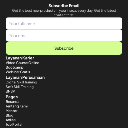
Subscribe Email
Get the best new products in your inbox, every day. Get the latest
content first.
Subscribe
Layanan Karier
Video Course Online
Bootcamp
Webinar Gratis
Layanan Perusahaan
Digital Skill Training
Soft Skill Training
BNSP
Pages
Beranda
Tentang Kami
Mentor
Blog
Afiliasi
Job Portal