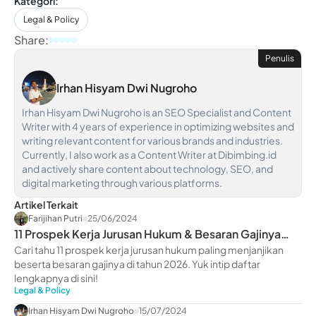
Kategori:
Legal & Policy
Share:
Penulis
Irhan Hisyam Dwi Nugroho
Irhan Hisyam Dwi Nugroho is an SEO Specialist and Content
Writer with 4 years of experience in optimizing websites and
writing relevant content for various brands and industries.
Currently, I also work as a Content Writer at Dibimbing.id
and actively share content about technology, SEO, and
digital marketing through various platforms.
Artikel Terkait
Farijihan Putri
25/06/2024
11 Prospek Kerja Jurusan Hukum & Besaran Gajinya
2026
Cari tahu 11 prospek kerja jurusan hukum paling menjanjikan
beserta besaran gajinya di tahun 2026. Yuk intip daftar
lengkapnya di sini!
Legal & Policy
Irhan Hisyam Dwi Nugroho
15/07/2024