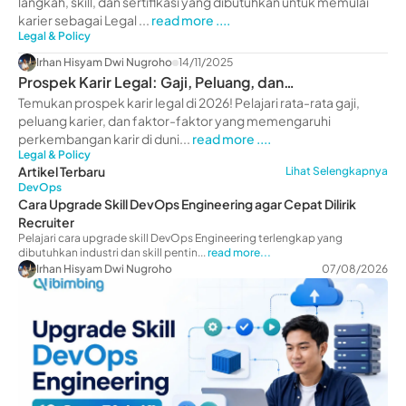
langkah, skill, dan sertifikasi yang dibutuhkan untuk memulai
karier sebagai Legal ...
read more ....
Legal & Policy
Irhan Hisyam Dwi Nugroho
14/11/2025
Prospek Karir Legal: Gaji, Peluang, dan
Perkembangan 2026
Temukan prospek karir legal di 2026! Pelajari rata-rata gaji,
peluang karier, dan faktor-faktor yang memengaruhi
perkembangan karir di duni...
read more ....
Legal & Policy
Artikel Terbaru
Lihat Selengkapnya
DevOps
Cara Upgrade Skill DevOps Engineering agar Cepat Dilirik
Recruiter
Pelajari cara upgrade skill DevOps Engineering terlengkap yang
dibutuhkan industri dan skill pentin...
read more...
Irhan Hisyam Dwi Nugroho
07/08/2026