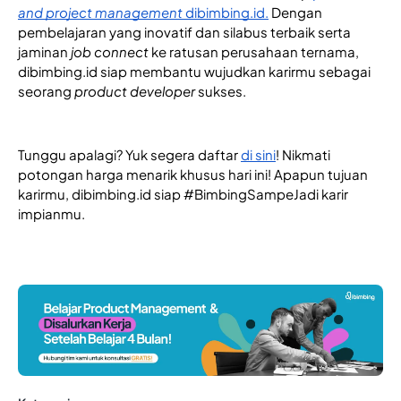
and project management 
dibimbing.id.
 Dengan 
pembelajaran yang inovatif dan silabus terbaik serta 
jaminan
 job connect
 ke ratusan perusahaan ternama, 
dibimbing.id siap membantu wujudkan karirmu sebagai 
seorang 
product developer
 sukses.
Tunggu apalagi? Yuk segera daftar
di sini
! Nikmati 
potongan harga menarik khusus hari ini! Apapun tujuan 
karirmu, dibimbing.id siap #BimbingSampeJadi karir 
impianmu.