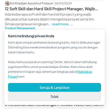
Siti Khadijah Azzukhruf Firdausi
26/03/2024
12 Soft Skill dan Hard Skill Project Manager, Wajib
Dikuasai
Ada beberapa soft skill dan hard skill project yang wajib
dikuasai untuk sukses dalam mengelola proyek serta tim.
Simak penjelasan lengkapn...
read more ....
Product Management
Siti Khadijah Azzukhruf Firdausi
02/05/2024
Kami melindungi privasi Anda
5 Case Study Project Management Untuk di Pelajari,
Kami akan simpan preferensi browsing kamu. Hal ini dilakukan agar
Yuk Baca!
Manajemen proyek melibatkan sejumlah proses untuk
Dibimbing bisa merekomendasikan program yang cocok dengan
mengatasi permasalah yang terjadi di suatu organisasi. Pelajari
karier impian kamu.
5 case study project mana...
read more ....
Product Management
Kalau kamu punya akun Learning Center, data ini akan terhubung
Hi!👋
juga ke profilmu untuk proses belajar di kelas. Kamu bisa ubah
Irhan Hisyam Dwi Nugroho
08/08/2024
Project Based Learning Adalah: Tahapan, Contoh, dan
preferensi ini kapan saja, ketentuan lengkap ada di
Kebijakan
Kalau kamu butuh bantuan,
Privasi
kami.
Manfaat
Project Based Learning adalah metode pembelajaran berbasis
hubungi kami via WhatsApp ya!
proyek. Pelajari tahapan, contoh penerapan, kelebihan, dan
Setuju & Lanjutkan
manfaatnya dalam pend...
read more ....
Product Management
Tolak
Muthiatur Rohmah
20/09/2024
5 Kelebihan dan Kekurangan Metode Waterfall, Kamu