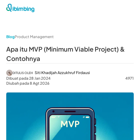
Blog
Product Management
Apa itu MVP (Minimum Viable Project) &
Contohnya
Siti Khadijah Azzukhruf Firdausi
DITULIS OLEH
Dibuat pada 28 Jan 2024
4971
Diubah pada 8 Agt 2026