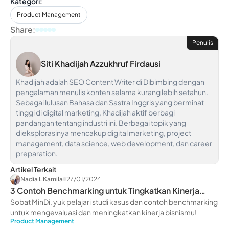
Kategori:
Product Management
Share:
Penulis
Siti Khadijah Azzukhruf Firdausi
Khadijah adalah SEO Content Writer di Dibimbing dengan
pengalaman menulis konten selama kurang lebih setahun.
Sebagai lulusan Bahasa dan Sastra Inggris yang berminat
tinggi di digital marketing, Khadijah aktif berbagi
pandangan tentang industri ini. Berbagai topik yang
dieksplorasinya mencakup digital marketing, project
management, data science, web development, dan career
preparation.
Artikel Terkait
Nadia L Kamila
27/01/2024
3 Contoh Benchmarking untuk Tingkatkan Kinerja
Bisnis
Sobat MinDi, yuk pelajari studi kasus dan contoh benchmarking
untuk mengevaluasi dan meningkatkan kinerja bisnismu!
Product Management