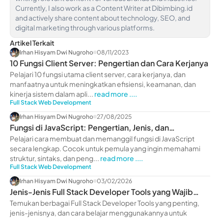
Currently, I also work as a Content Writer at Dibimbing.id
and actively share content about technology, SEO, and
digital marketing through various platforms.
Artikel Terkait
Irhan Hisyam Dwi Nugroho
08/11/2023
10 Fungsi Client Server: Pengertian dan Cara Kerjanya
Pelajari 10 fungsi utama client server, cara kerjanya, dan
manfaatnya untuk meningkatkan efisiensi, keamanan, dan
kinerja sistem dalam apli...
read more ....
Full Stack Web Development
Irhan Hisyam Dwi Nugroho
27/08/2025
Fungsi di JavaScript: Pengertian, Jenis, dan
Contohnya
Pelajari cara membuat dan memanggil fungsi di JavaScript
secara lengkap. Cocok untuk pemula yang ingin memahami
struktur, sintaks, dan peng...
read more ....
Full Stack Web Development
Irhan Hisyam Dwi Nugroho
03/02/2026
Jenis-Jenis Full Stack Developer Tools yang Wajib
Diketahui
Temukan berbagai Full Stack Developer Tools yang penting,
jenis-jenisnya, dan cara belajar menggunakannya untuk