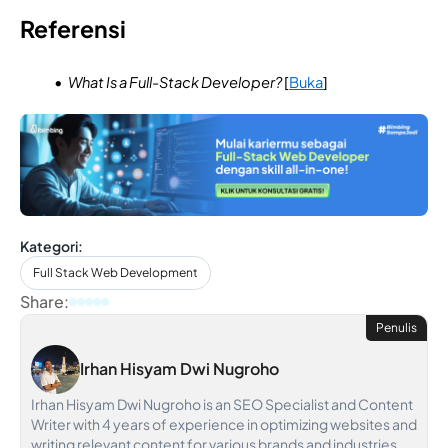
Referensi
What Is a Full-Stack Developer?
[
Buka
]
Kategori:
Full Stack Web Development
Share:
Penulis
Irhan Hisyam Dwi Nugroho
Irhan Hisyam Dwi Nugroho is an SEO Specialist and Content
Writer with 4 years of experience in optimizing websites and
writing relevant content for various brands and industries.