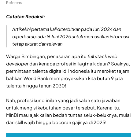
Referensi
Catatan Redaksi:
Artikel ini pertama kali diterbitkan pada Juni 2024 dan
diperbarui pada 16 Juni 2025 untuk memastikan informasi
tetap akurat dan relevan.
Warga Bimbingan, penasaran apa itu
full stack web
developer
dan kenapa profesi ini lagi naik daun? Soalnya,
permintaan talenta digital di Indonesia itu meroket tajam,
bahkan World Bank memproyeksikan kita butuh 9 juta
talenta hingga tahun 2030!
Nah, profesi kunci inilah yang jadi salah satu jawaban
untuk mengisi kebutuhan besar tersebut. Karena itu,
MinDi mau ajak kalian bedah tuntas seluk-beluknya, mulai
dari skill wajib hingga bocoran gajinya di 2025!