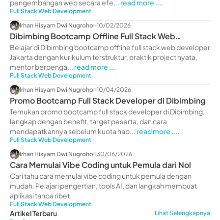
pengembangan web secara efe...
read more ....
Full Stack Web Development
Irhan Hisyam Dwi Nugroho
10/02/2026
Dibimbing Bootcamp Offline Full Stack Web
Developer Jakarta
Belajar di Dibimbing bootcamp offline full stack web developer
Jakarta dengan kurikulum terstruktur, praktik project nyata,
mentor berpenga...
read more ....
Full Stack Web Development
Irhan Hisyam Dwi Nugroho
10/04/2026
Promo Bootcamp Full Stack Developer di Dibimbing
Temukan promo bootcamp full stack developer di Dibimbing,
lengkap dengan benefit, target peserta, dan cara
mendapatkannya sebelum kuota hab...
read more ....
Full Stack Web Development
Irhan Hisyam Dwi Nugroho
30/06/2026
Cara Memulai Vibe Coding untuk Pemula dari Nol
Cari tahu cara memulai vibe coding untuk pemula dengan
mudah. Pelajari pengertian, tools AI, dan langkah membuat
aplikasi tanpa ribet.
Full Stack Web Development
Artikel Terbaru
Lihat Selengkapnya