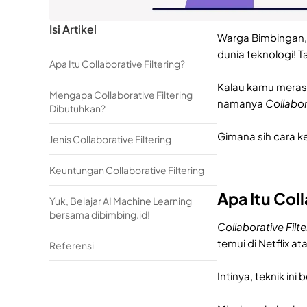
Isi Artikel
Warga Bimbingan, p
dunia teknologi! T
Apa Itu Collaborative Filtering?
Kalau kamu merasa
Mengapa Collaborative Filtering
namanya
Collabor
Dibutuhkan?
Gimana sih cara ker
Jenis Collaborative Filtering
Keuntungan Collaborative Filtering
Apa Itu Coll
Yuk, Belajar AI Machine Learning
bersama dibimbing.id!
Collaborative Filte
temui di Netflix at
Referensi
Intinya, teknik in