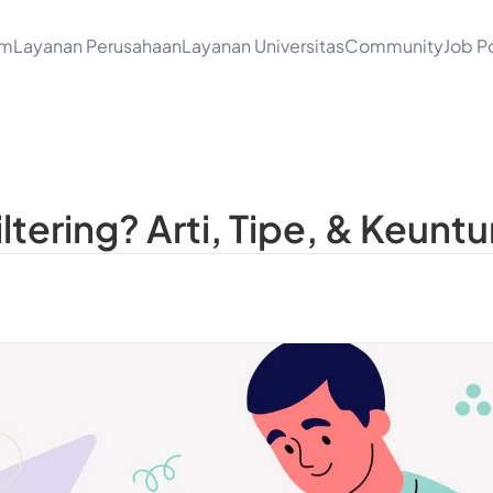
am
Layanan Perusahaan
Layanan Universitas
Community
Job Po
iltering? Arti, Tipe, & Keunt