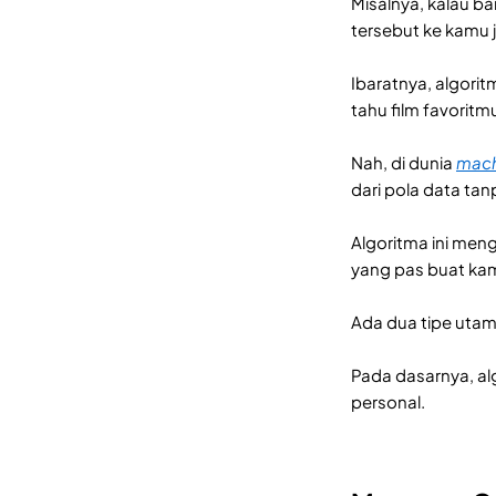
Misalnya, kalau b
tersebut ke kamu 
Ibaratnya, algori
tahu film favorit
Nah, di dunia
mach
dari pola data tan
Algoritma ini men
yang pas buat ka
Ada dua tipe utam
Pada dasarnya, al
personal.