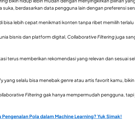
ring
bikin hidup lebih mudah dengan menyingkirkan pilihan ya
ta suka, berdasarkan data pengguna lain dengan preferensi se
i bisa lebih cepat menikmati konten tanpa ribet memilih terlalu
unia bisnis dan platform digital,
Collaborative Filtering
juga san
kasi terus memberikan rekomendasi yang relevan dan sesuai s
fy yang selalu bisa menebak
genre
atau artis favorit kamu, bi
llaborative Filtering
gak hanya mempermudah pengguna, tapi 
u Pengenalan Pola dalam Machine Learning? Yuk Simak!