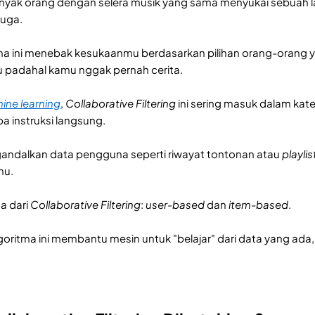
anyak orang dengan selera musik yang sama menyukai sebuah 
juga.
tma ini menebak kesukaanmu berdasarkan pilihan orang-orang
mu padahal kamu nggak pernah cerita.
ine learning
,
Collaborative Filtering
ini sering masuk dalam kat
pa instruksi langsung.
gandalkan data pengguna seperti riwayat tontonan atau
playlis
mu.
a dari
Collaborative Filtering
:
user-based
dan
item-based
.
goritma ini membantu mesin untuk "belajar" dari data yang ada