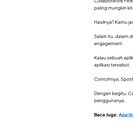
Collaborative Filte
paling mungkin ki
Hasilnya? Kamu jad
Selain itu, dalam d
engagement
.
Kalau sebuah apli
aplikasi tersebut.
Contohnya, Spoti
Dengan begitu,
Co
penggunanya.
Baca Juga:
Apa it