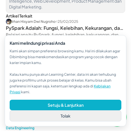
Intelligence, Web Development, Product Management dan
Digital Marketing.
Artikel Terkait
Irhan Hisyam Dwi Nugroho
25/02/2025
PySpark Adalah: Fungsi, Kelebihan, Kekurangan, dan
Contoh
Pelajari apa itu PySpark, fungsi, kelebihan, kekurangan, dan
contoh penggunaannya untuk pengolahan data besar dengan
Kami melindungi privasi Anda
cepat dan efisien di s...
read more ....
Kami akan simpan preferensi browsing kamu. Hal ini dilakukan agar
Data Engineering
Dibimbing bisa merekomendasikan program yang cocok dengan
Irhan Hisyam Dwi Nugroho
19/02/2026
karier impian kamu.
Analisis Regresi Pemula: Kapan Dipakai dan
Contohnya
Pelajari analisis regresi untuk pemula, mulai dari kapan
Kalau kamu punya akun Learning Center, data ini akan terhubung
digunakan, cara membaca dan interpretasi output, hingga
Hi!👋
juga ke profilmu untuk proses belajar di kelas. Kamu bisa ubah
contoh kasus bisnis yang m...
read more ....
preferensi ini kapan saja, ketentuan lengkap ada di
Kebijakan
Kalau kamu butuh bantuan,
Data Engineering
Privasi
kami.
hubungi kami via WhatsApp ya!
Irhan Hisyam Dwi Nugroho
27/04/2026
15 Dataset untuk Project Data Engineering Pemula
Setuju & Lanjutkan
Temukan 15 dataset untuk project data engineering, mulai dari
Tolak
pemula hingga lanjutan. Cocok untuk latihan pipeline data, ETL,
dan analisis ...
read more ....
Data Engineering