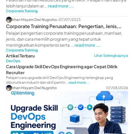
lebih lanjut dalam ar...
read more ....
Corporate Training
Irhan Hisyam Dwi Nugroho
07/07/2023
Corporate Training Perusahaan: Pengertian, Jenis,
Manfaat
Pelajari pengertian corporate training perusahaan, manfaat,
jenis, dan cara memilih program yang tepat untuk
meningkatkan kompetensi serta ...
read more ....
Corporate Training
Artikel Terbaru
Lihat Selengkapnya
DevOps
Cara Upgrade Skill DevOps Engineering agar Cepat Dilirik
Recruiter
Pelajari cara upgrade skill DevOps Engineering terlengkap yang
dibutuhkan industri dan skill pentin...
read more...
Irhan Hisyam Dwi Nugroho
07/08/2026