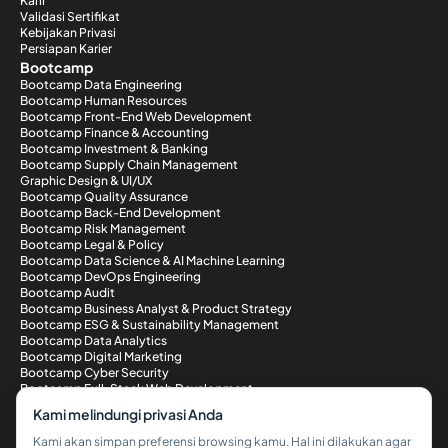
Karir
Validasi Sertifikat
Kebijakan Privasi
Persiapan Karier
Bootcamp
Bootcamp Data Engineering
Bootcamp Human Resources
Bootcamp Front-End Web Development
Bootcamp Finance & Accounting
Bootcamp Investment & Banking
Bootcamp Supply Chain Management
Graphic Design & UI/UX
Bootcamp Quality Assurance
Bootcamp Back-End Development
Bootcamp Risk Management
Bootcamp Legal & Policy
Bootcamp Data Science & AI Machine Learning
Bootcamp DevOps Engineering
Bootcamp Audit
Bootcamp Business Analyst & Product Strategy
Bootcamp ESG & Sustainability Management
Bootcamp Data Analytics
Bootcamp Digital Marketing
Bootcamp Cyber Security
Bootcamp Full-Stack Web Development
Metode Pembayaran
Kami melindungi privasi Anda
Kami akan simpan preferensi browsing kamu. Hal ini dilakukan agar