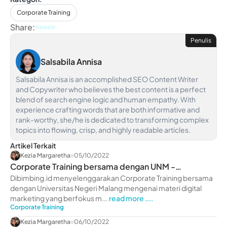
Corporate Training
Share:
Penulis
Salsabila Annisa
Salsabila Annisa is an accomplished SEO Content Writer
and Copywriter who believes the best content is a perfect
blend of search engine logic and human empathy. With
experience crafting words that are both informative and
rank-worthy, she/he is dedicated to transforming complex
topics into flowing, crisp, and highly readable articles.
Artikel Terkait
Kezia Margaretha
05/10/2022
Corporate Training bersama dengan UNM -
dibimbing.id
Dibimbing.id menyelenggarakan Corporate Training bersama
dengan Universitas Negeri Malang mengenai materi digital
marketing yang berfokus m...
read more ....
Corporate Training
Kezia Margaretha
06/10/2022