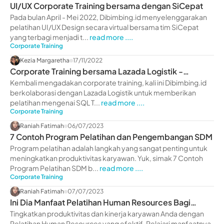
UI/UX Corporate Training bersama dengan SiCepat
Pada bulan April - Mei 2022, Dibimbing.id menyelenggarakan
pelatihan UI/UX Design secara virtual bersama tim SiCepat
yang terbagi menjadi t...
read more ....
Corporate Training
Kezia Margaretha
17/11/2022
Corporate Training bersama Lazada Logistik -
dibimbing.id
Kembali mengadakan corporate training, kali ini Dibimbing.id
berkolaborasi dengan Lazada Logistik untuk memberikan
pelatihan mengenai SQL T...
read more ....
Corporate Training
Raniah Fatimah
06/07/2023
7 Contoh Program Pelatihan dan Pengembangan SDM
Program pelatihan adalah langkah yang sangat penting untuk
meningkatkan produktivitas karyawan. Yuk, simak 7 Contoh
Program Pelatihan SDM b...
read more ....
Corporate Training
Raniah Fatimah
07/07/2023
Ini Dia Manfaat Pelatihan Human Resources Bagi
Perusahaan
Tingkatkan produktivitas dan kinerja karyawan Anda dengan
Pelatihan Human Resources yang efektif. Pelajari manfaatnya