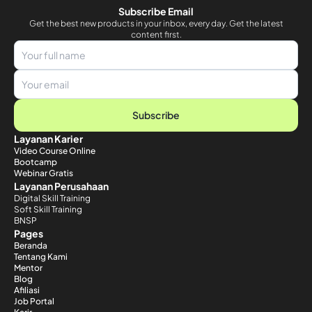
Subscribe Email
Get the best new products in your inbox, every day. Get the latest
content first.
Subscribe
Layanan Karier
Video Course Online
Bootcamp
Webinar Gratis
Layanan Perusahaan
Digital Skill Training
Soft Skill Training
BNSP
Pages
Beranda
Tentang Kami
Mentor
Blog
Afiliasi
Job Portal