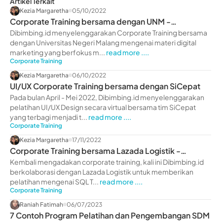
Artikel Terkait
Kezia Margaretha
05/10/2022
Corporate Training bersama dengan UNM -
dibimbing.id
Dibimbing.id menyelenggarakan Corporate Training bersama
dengan Universitas Negeri Malang mengenai materi digital
marketing yang berfokus m...
read more ....
Corporate Training
Kezia Margaretha
06/10/2022
UI/UX Corporate Training bersama dengan SiCepat
Pada bulan April - Mei 2022, Dibimbing.id menyelenggarakan
pelatihan UI/UX Design secara virtual bersama tim SiCepat
yang terbagi menjadi t...
read more ....
Corporate Training
Kezia Margaretha
17/11/2022
Corporate Training bersama Lazada Logistik -
dibimbing.id
Kembali mengadakan corporate training, kali ini Dibimbing.id
berkolaborasi dengan Lazada Logistik untuk memberikan
pelatihan mengenai SQL T...
read more ....
Corporate Training
Raniah Fatimah
06/07/2023
7 Contoh Program Pelatihan dan Pengembangan SDM