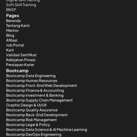
Soft Skill Training
BNSP
Pages
Beranda
Tentang Kami
Mentor
Blog
Afiliasi
Job Portal
Karir
Validasi Sertifikat
Kebijakan Privasi
Persiapan Karier
Bootcamp
Bootcamp Data Engineering
Bootcamp Human Resources
Bootcamp Front-End Web Development
Bootcamp Finance & Accounting
Bootcamp Investment & Banking
Bootcamp Supply Chain Management
Graphic Design & UI/UX
Bootcamp Quality Assurance
Bootcamp Back-End Development
Bootcamp Risk Management
Bootcamp Legal & Policy
Bootcamp Data Science & AI Machine Learning
Bootcamp DevOps Engineering