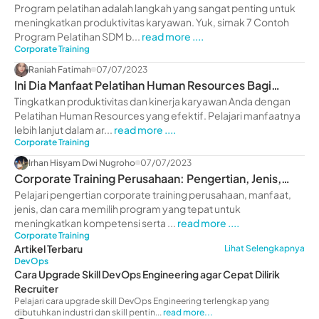
Program pelatihan adalah langkah yang sangat penting untuk
meningkatkan produktivitas karyawan. Yuk, simak 7 Contoh
Program Pelatihan SDM b...
read more ....
Corporate Training
Raniah Fatimah
07/07/2023
Ini Dia Manfaat Pelatihan Human Resources Bagi
Perusahaan
Tingkatkan produktivitas dan kinerja karyawan Anda dengan
Pelatihan Human Resources yang efektif. Pelajari manfaatnya
lebih lanjut dalam ar...
read more ....
Corporate Training
Irhan Hisyam Dwi Nugroho
07/07/2023
Corporate Training Perusahaan: Pengertian, Jenis,
Manfaat
Pelajari pengertian corporate training perusahaan, manfaat,
jenis, dan cara memilih program yang tepat untuk
meningkatkan kompetensi serta ...
read more ....
Corporate Training
Artikel Terbaru
Lihat Selengkapnya
DevOps
Cara Upgrade Skill DevOps Engineering agar Cepat Dilirik
Recruiter
Pelajari cara upgrade skill DevOps Engineering terlengkap yang
dibutuhkan industri dan skill pentin...
read more...