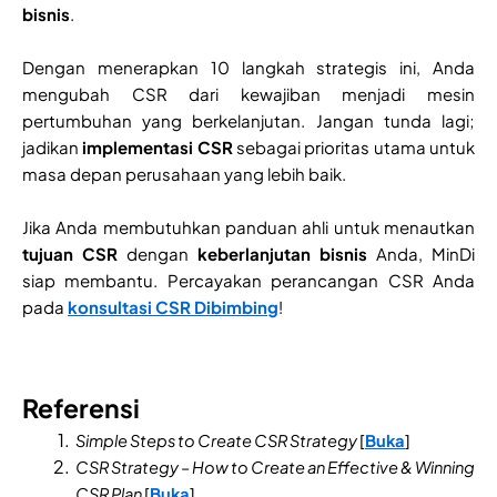
bisnis
.
Dengan menerapkan 10 langkah strategis ini, Anda
mengubah CSR dari kewajiban menjadi mesin
pertumbuhan yang berkelanjutan. Jangan tunda lagi;
jadikan
implementasi CSR
sebagai prioritas utama untuk
masa depan perusahaan yang lebih baik.
Jika Anda membutuhkan panduan ahli untuk menautkan
tujuan CSR
dengan
keberlanjutan bisnis
Anda, MinDi
siap membantu. Percayakan perancangan CSR Anda
pada
konsultasi CSR Dibimbing
!
Referensi
Simple Steps to Create CSR Strategy
[
Buka
]
CSR Strategy – How to Create an Effective & Winning
CSR Plan
[
Buka
]