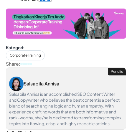
Kategori:
Corporate Training
Share:
Penulis
Salsabila Annisa
Salsabila Annisa is an accomplished SEO Content Writer
and Copywriter who believes the best content is a perfect
blend of search engine logic and human empathy. With
experience crafting words that are both informative and
rank-worthy, she/he is dedicated to transforming complex
topics into flowing, crisp, and highly readable articles.