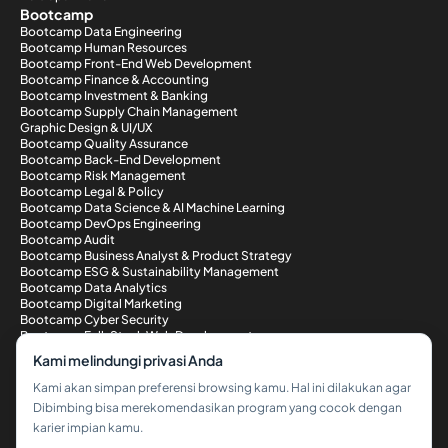
Bootcamp
Bootcamp Data Engineering
Bootcamp Human Resources
Bootcamp Front-End Web Development
Bootcamp Finance & Accounting
Bootcamp Investment & Banking
Bootcamp Supply Chain Management
Graphic Design & UI/UX
Bootcamp Quality Assurance
Bootcamp Back-End Development
Bootcamp Risk Management
Bootcamp Legal & Policy
Bootcamp Data Science & AI Machine Learning
Bootcamp DevOps Engineering
Bootcamp Audit
Bootcamp Business Analyst & Product Strategy
Bootcamp ESG & Sustainability Management
Bootcamp Data Analytics
Bootcamp Digital Marketing
Bootcamp Cyber Security
Bootcamp Full-Stack Web Development
Metode Pembayaran
Kami melindungi privasi Anda
Kami akan simpan preferensi browsing kamu. Hal ini dilakukan agar
Dibimbing bisa merekomendasikan program yang cocok dengan
karier impian kamu.