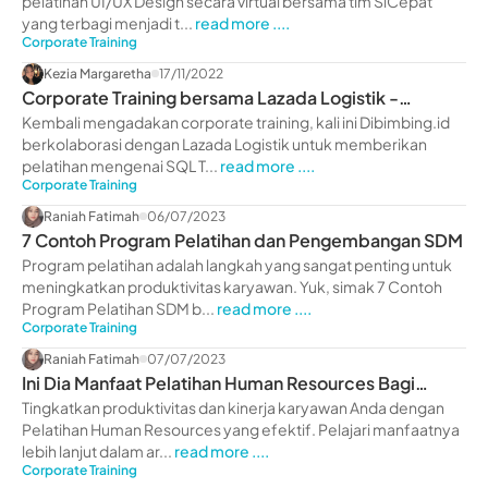
pelatihan UI/UX Design secara virtual bersama tim SiCepat
yang terbagi menjadi t...
read more ....
Corporate Training
Kezia Margaretha
17/11/2022
Corporate Training bersama Lazada Logistik -
dibimbing.id
Kembali mengadakan corporate training, kali ini Dibimbing.id
berkolaborasi dengan Lazada Logistik untuk memberikan
pelatihan mengenai SQL T...
read more ....
Corporate Training
Raniah Fatimah
06/07/2023
7 Contoh Program Pelatihan dan Pengembangan SDM
Program pelatihan adalah langkah yang sangat penting untuk
meningkatkan produktivitas karyawan. Yuk, simak 7 Contoh
Program Pelatihan SDM b...
read more ....
Corporate Training
Raniah Fatimah
07/07/2023
Ini Dia Manfaat Pelatihan Human Resources Bagi
Perusahaan
Tingkatkan produktivitas dan kinerja karyawan Anda dengan
Pelatihan Human Resources yang efektif. Pelajari manfaatnya
lebih lanjut dalam ar...
read more ....
Corporate Training