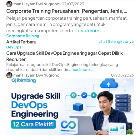
Irhan Hisyam Dwi Nugroho
07/07/2023
Corporate Training Perusahaan: Pengertian, Jenis,
Manfaat
Pelajari pengertian corporate training perusahaan, manfaat,
jenis, dan cara memilih program yang tepat untuk
meningkatkan kompetensi serta ...
read more ....
Corporate Training
Artikel Terbaru
Lihat Selengkapnya
DevOps
Cara Upgrade Skill DevOps Engineering agar Cepat Dilirik
Recruiter
Pelajari cara upgrade skill DevOps Engineering terlengkap yang
dibutuhkan industri dan skill pentin...
read more...
Irhan Hisyam Dwi Nugroho
07/08/2026