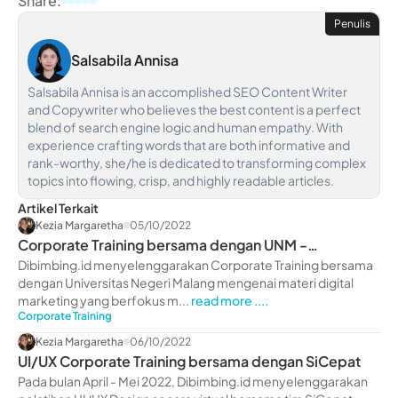
Share:
Penulis
Salsabila Annisa
Salsabila Annisa is an accomplished SEO Content Writer
and Copywriter who believes the best content is a perfect
blend of search engine logic and human empathy. With
experience crafting words that are both informative and
rank-worthy, she/he is dedicated to transforming complex
topics into flowing, crisp, and highly readable articles.
Artikel Terkait
Kezia Margaretha
05/10/2022
Corporate Training bersama dengan UNM -
dibimbing.id
Dibimbing.id menyelenggarakan Corporate Training bersama
dengan Universitas Negeri Malang mengenai materi digital
marketing yang berfokus m...
read more ....
Corporate Training
Kezia Margaretha
06/10/2022
UI/UX Corporate Training bersama dengan SiCepat
Pada bulan April - Mei 2022, Dibimbing.id menyelenggarakan