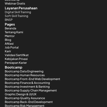
Webinar Gratis
Layanan Perusahaan
Digital Skill Training
Soft Skill Training
BNSP
Pages
Beranda
Tentang Kami
Mentor
Blog
Afiliasi
Job Portal
Karir
Validasi Sertifikat
Kebijakan Privasi
Persiapan Karier
Bootcamp
Bootcamp Data Engineering
Bootcamp Human Resources
Bootcamp Front-End Web Development
Bootcamp Finance & Accounting
Bootcamp Investment & Banking
Bootcamp Supply Chain Management
Graphic Design & UI/UX
Bootcamp Quality Assurance
Bootcamp Back-End Development
Bootcamp Risk Management