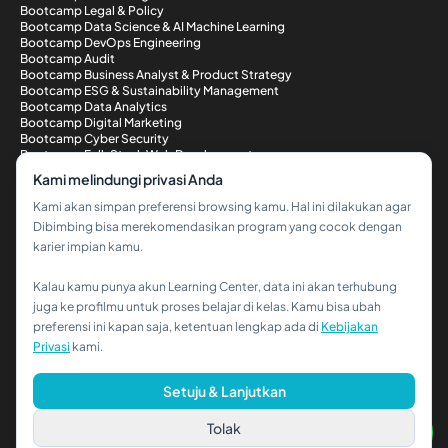
Bootcamp Legal & Policy
Bootcamp Data Science & AI Machine Learning
Bootcamp DevOps Engineering
Bootcamp Audit
Bootcamp Business Analyst & Product Strategy
Bootcamp ESG & Sustainability Management
Bootcamp Data Analytics
Bootcamp Digital Marketing
Bootcamp Cyber Security
Bootcamp Full-Stack Web Development
Metode Pembayaran
Kami melindungi privasi Anda
Kami akan simpan preferensi browsing kamu. Hal ini dilakukan agar
Dibimbing bisa merekomendasikan program yang cocok dengan
karier impian kamu.
Kalau kamu punya akun Learning Center, data ini akan terhubung
Hi!👋
juga ke profilmu untuk proses belajar di kelas. Kamu bisa ubah
preferensi ini kapan saja, ketentuan lengkap ada di
Kebijakan
Kalau kamu butuh bantuan,
Privasi
kami.
hubungi kami via WhatsApp ya!
© 2026 PT Dibimbing. All Rights Reserved
Setuju & Lanjutkan
Tolak