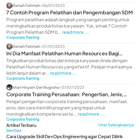
Raniah Fatimah
06/07/2023
7 Contoh Program Pelatihan dan Pengembangan SDM
Program pelatihan adalah langkah yang sangat penting untuk
meningkatkan produktivitas karyawan. Yuk, simak 7 Contoh
Program Pelatihan SDM b...
read more ....
Corporate Training
Raniah Fatimah
07/07/2023
Ini Dia Manfaat Pelatihan Human Resources Bagi
Perusahaan
Tingkatkan produktivitas dan kinerja karyawan Anda dengan
Pelatihan Human Resources yang efektif. Pelajari manfaatnya
lebih lanjut dalam ar...
read more ....
Corporate Training
Irhan Hisyam Dwi Nugroho
07/07/2023
Corporate Training Perusahaan: Pengertian, Jenis,
Manfaat
Pelajari pengertian corporate training perusahaan, manfaat,
jenis, dan cara memilih program yang tepat untuk
meningkatkan kompetensi serta ...
read more ....
Corporate Training
Artikel Terbaru
Lihat Selengkapnya
DevOps
Cara Upgrade Skill DevOps Engineering agar Cepat Dilirik