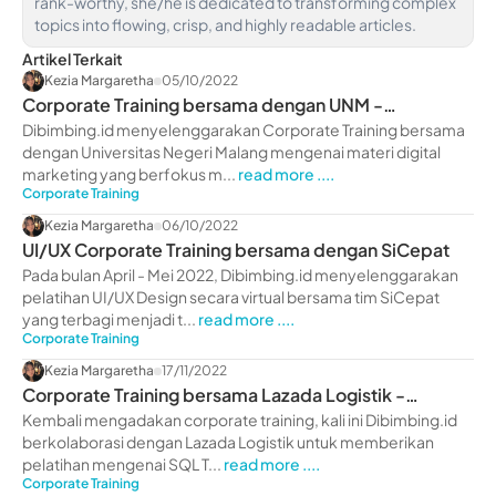
rank-worthy, she/he is dedicated to transforming complex
topics into flowing, crisp, and highly readable articles.
Artikel Terkait
Kezia Margaretha
05/10/2022
Corporate Training bersama dengan UNM -
dibimbing.id
Dibimbing.id menyelenggarakan Corporate Training bersama
dengan Universitas Negeri Malang mengenai materi digital
marketing yang berfokus m...
read more ....
Corporate Training
Kezia Margaretha
06/10/2022
UI/UX Corporate Training bersama dengan SiCepat
Pada bulan April - Mei 2022, Dibimbing.id menyelenggarakan
pelatihan UI/UX Design secara virtual bersama tim SiCepat
yang terbagi menjadi t...
read more ....
Corporate Training
Kezia Margaretha
17/11/2022
Corporate Training bersama Lazada Logistik -
dibimbing.id
Kembali mengadakan corporate training, kali ini Dibimbing.id
berkolaborasi dengan Lazada Logistik untuk memberikan
pelatihan mengenai SQL T...
read more ....
Corporate Training