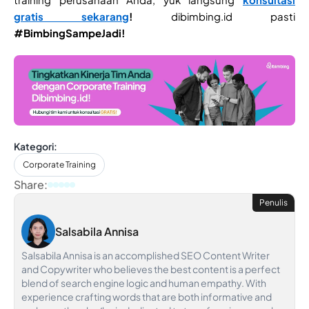
gratis sekarang
!
dibimbing.id pasti
#BimbingSampeJadi!
Kategori:
Corporate Training
Share:
Penulis
Salsabila Annisa
Salsabila Annisa is an accomplished SEO Content Writer
and Copywriter who believes the best content is a perfect
blend of search engine logic and human empathy. With
experience crafting words that are both informative and