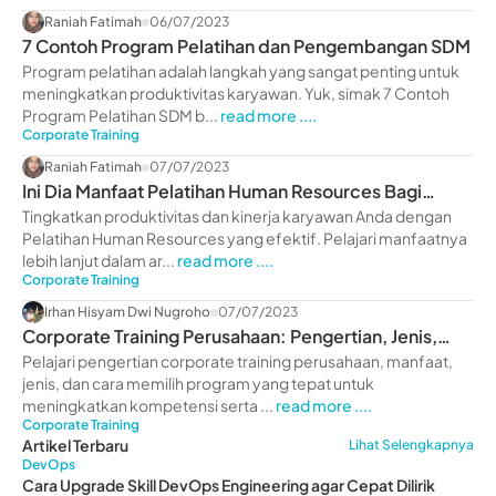
Raniah Fatimah
06/07/2023
7 Contoh Program Pelatihan dan Pengembangan SDM
Program pelatihan adalah langkah yang sangat penting untuk
meningkatkan produktivitas karyawan. Yuk, simak 7 Contoh
Program Pelatihan SDM b...
read more ....
Corporate Training
Raniah Fatimah
07/07/2023
Ini Dia Manfaat Pelatihan Human Resources Bagi
Perusahaan
Tingkatkan produktivitas dan kinerja karyawan Anda dengan
Pelatihan Human Resources yang efektif. Pelajari manfaatnya
lebih lanjut dalam ar...
read more ....
Corporate Training
Irhan Hisyam Dwi Nugroho
07/07/2023
Corporate Training Perusahaan: Pengertian, Jenis,
Manfaat
Pelajari pengertian corporate training perusahaan, manfaat,
jenis, dan cara memilih program yang tepat untuk
meningkatkan kompetensi serta ...
read more ....
Corporate Training
Artikel Terbaru
Lihat Selengkapnya
DevOps
Cara Upgrade Skill DevOps Engineering agar Cepat Dilirik