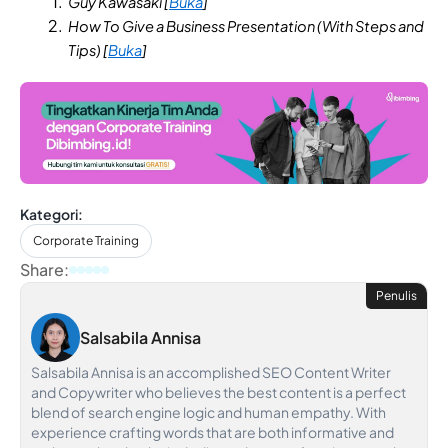
Guy Kawasaki [
Buka
]
How To Give a Business Presentation (With Steps and
Tips) [
Buka
]
Kategori:
Corporate Training
Share:
Penulis
Salsabila Annisa
Salsabila Annisa is an accomplished SEO Content Writer
and Copywriter who believes the best content is a perfect
blend of search engine logic and human empathy. With
experience crafting words that are both informative and