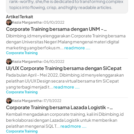
rank-worthy, she/he is dedicated to transforming complex
topics into flowing, crisp, and highly readable articles.
Artikel Terkait
Kezia Margaretha
05/10/2022
Corporate Training bersama dengan UNM -
dibimbing.id
Dibimbing.id menyelenggarakan Corporate Training bersama
dengan Universitas Negeri Malang mengenai materi digital
marketing yang berfokus m...
read more ....
Corporate Training
Kezia Margaretha
06/10/2022
UI/UX Corporate Training bersama dengan SiCepat
Pada bulan April - Mei 2022, Dibimbing.id menyelenggarakan
pelatihan UI/UX Design secara virtual bersama tim SiCepat
yang terbagi menjadi t...
read more ....
Corporate Training
Kezia Margaretha
17/11/2022
Corporate Training bersama Lazada Logistik -
dibimbing.id
Kembali mengadakan corporate training, kali ini Dibimbing.id
berkolaborasi dengan Lazada Logistik untuk memberikan
pelatihan mengenai SQL T...
read more ....
Corporate Training