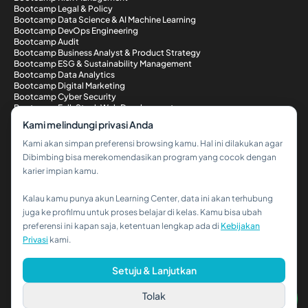
Bootcamp Legal & Policy
Bootcamp Data Science & AI Machine Learning
Bootcamp DevOps Engineering
Bootcamp Audit
Bootcamp Business Analyst & Product Strategy
Bootcamp ESG & Sustainability Management
Bootcamp Data Analytics
Bootcamp Digital Marketing
Bootcamp Cyber Security
Bootcamp Full-Stack Web Development
Metode Pembayaran
Kami melindungi privasi Anda
Kami akan simpan preferensi browsing kamu. Hal ini dilakukan agar
Dibimbing bisa merekomendasikan program yang cocok dengan
karier impian kamu.
Kalau kamu punya akun Learning Center, data ini akan terhubung
Hi!👋
juga ke profilmu untuk proses belajar di kelas. Kamu bisa ubah
preferensi ini kapan saja, ketentuan lengkap ada di
Kebijakan
Kalau kamu butuh bantuan,
Privasi
kami.
hubungi kami via WhatsApp ya!
© 2026 PT Dibimbing. All Rights Reserved
Setuju & Lanjutkan
Tolak