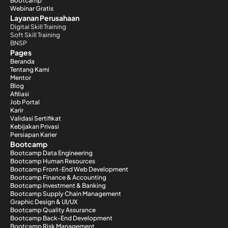
Bootcamp
Webinar Gratis
Layanan Perusahaan
Digital Skill Training
Soft Skill Training
BNSP
Pages
Beranda
Tentang Kami
Mentor
Blog
Afiliasi
Job Portal
Karir
Validasi Sertifikat
Kebijakan Privasi
Persiapan Karier
Bootcamp
Bootcamp Data Engineering
Bootcamp Human Resources
Bootcamp Front-End Web Development
Bootcamp Finance & Accounting
Bootcamp Investment & Banking
Bootcamp Supply Chain Management
Graphic Design & UI/UX
Bootcamp Quality Assurance
Bootcamp Back-End Development
Bootcamp Risk Management