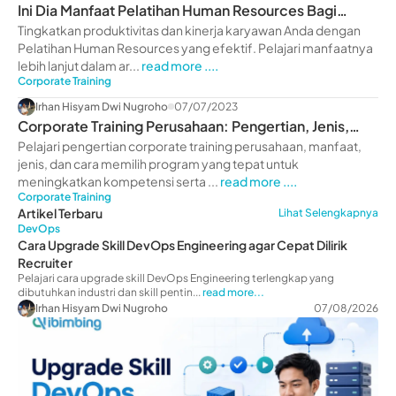
Ini Dia Manfaat Pelatihan Human Resources Bagi
Perusahaan
Tingkatkan produktivitas dan kinerja karyawan Anda dengan
Pelatihan Human Resources yang efektif. Pelajari manfaatnya
lebih lanjut dalam ar...
read more ....
Corporate Training
Irhan Hisyam Dwi Nugroho
07/07/2023
Corporate Training Perusahaan: Pengertian, Jenis,
Manfaat
Pelajari pengertian corporate training perusahaan, manfaat,
jenis, dan cara memilih program yang tepat untuk
meningkatkan kompetensi serta ...
read more ....
Corporate Training
Artikel Terbaru
Lihat Selengkapnya
DevOps
Cara Upgrade Skill DevOps Engineering agar Cepat Dilirik
Recruiter
Pelajari cara upgrade skill DevOps Engineering terlengkap yang
dibutuhkan industri dan skill pentin...
read more...
Irhan Hisyam Dwi Nugroho
07/08/2026