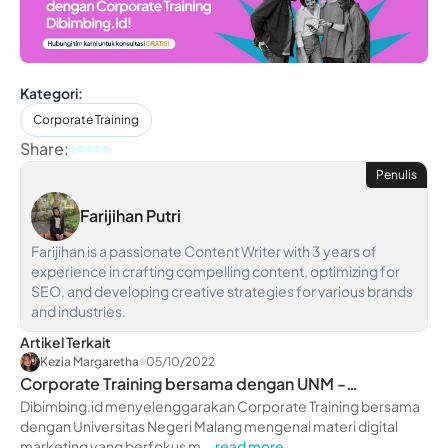
Kategori:
Corporate Training
Share:
Penulis
Farijihan Putri
Farijihan is a passionate Content Writer with 3 years of
experience in crafting compelling content, optimizing for
SEO, and developing creative strategies for various brands
and industries.
Artikel Terkait
Kezia Margaretha
05/10/2022
Corporate Training bersama dengan UNM -
dibimbing.id
Dibimbing.id menyelenggarakan Corporate Training bersama
dengan Universitas Negeri Malang mengenai materi digital
marketing yang berfokus m...
read more ....