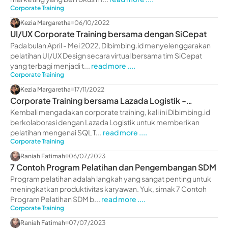
Corporate Training
Kezia Margaretha
06/10/2022
UI/UX Corporate Training bersama dengan SiCepat
Pada bulan April - Mei 2022, Dibimbing.id menyelenggarakan
pelatihan UI/UX Design secara virtual bersama tim SiCepat
yang terbagi menjadi t...
read more ....
Corporate Training
Kezia Margaretha
17/11/2022
Corporate Training bersama Lazada Logistik -
dibimbing.id
Kembali mengadakan corporate training, kali ini Dibimbing.id
berkolaborasi dengan Lazada Logistik untuk memberikan
pelatihan mengenai SQL T...
read more ....
Corporate Training
Raniah Fatimah
06/07/2023
7 Contoh Program Pelatihan dan Pengembangan SDM
Program pelatihan adalah langkah yang sangat penting untuk
meningkatkan produktivitas karyawan. Yuk, simak 7 Contoh
Program Pelatihan SDM b...
read more ....
Corporate Training
Raniah Fatimah
07/07/2023