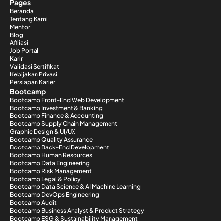
Pages
Beranda
Tentang Kami
Mentor
Blog
Afiliasi
Job Portal
Karir
Validasi Sertifikat
Kebijakan Privasi
Persiapan Karier
Bootcamp
Bootcamp Front-End Web Development
Bootcamp Investment & Banking
Bootcamp Finance & Accounting
Bootcamp Supply Chain Management
Graphic Design & UI/UX
Bootcamp Quality Assurance
Bootcamp Back-End Development
Bootcamp Human Resources
Bootcamp Data Engineering
Bootcamp Risk Management
Bootcamp Legal & Policy
Bootcamp Data Science & AI Machine Learning
Bootcamp DevOps Engineering
Bootcamp Audit
Bootcamp Business Analyst & Product Strategy
Bootcamp ESG & Sustainability Management