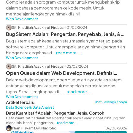
Contoh
Compiler adalah program komputer untuk mengubah skrip
dalam bahasa pemrograman ke kode mesin. Untuk
mempelajari lengkapnya, simak di sini!
Web Development
Siti Khadijah Azzukhruf Firdausi
01/02/2024
Bug Sistem Adalah: Pengertian, Penyebab, Jenis, &
Cara Cegah
Bug sistem adalah kesalahan atau masalah yang terjadi pada
software komputer. Untuk mempelajarinya, simak pengertian
hingga cara cegahnya d...
read more ....
Web Development
Siti Khadijah Azzukhruf Firdausi
02/02/2024
Open Queue dalam Web Development, Definisi
hingga Fungsinya!
Dalam web development, open queue artinya adalah sistem
antrian yang digunakan untuk mengelola permintaan dan
tugas. Simak lengkapnya di si...
read more ....
Web Development
Artikel Terbaru
Lihat Selengkapnya
Data Science & Data Analyst
Data Kuantitatif Adalah: Pengertian, Jenis, Contoh
Data kuantitatif adalah data berbentuk angka yang dapat dihitung dan
dianalisis. Kenali pengertian,...
read more...
Irhan Hisyam Dwi Nugroho
06/08/2026