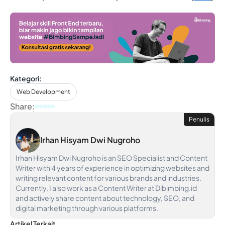
Kategori:
Web Development
Share:
Penulis
Irhan Hisyam Dwi Nugroho
Irhan Hisyam Dwi Nugroho is an SEO Specialist and Content
Writer with 4 years of experience in optimizing websites and
writing relevant content for various brands and industries.
Currently, I also work as a Content Writer at Dibimbing.id
and actively share content about technology, SEO, and
digital marketing through various platforms.
Artikel Terkait