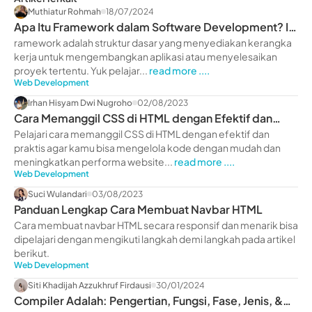
Muthiatur Rohmah
18/07/2024
Apa Itu Framework dalam Software Development? Ini
Penjelasannya
ramework adalah struktur dasar yang menyediakan kerangka
kerja untuk mengembangkan aplikasi atau menyelesaikan
proyek tertentu. Yuk pelajar...
read more ....
Web Development
Irhan Hisyam Dwi Nugroho
02/08/2023
Cara Memanggil CSS di HTML dengan Efektif dan
Praktis
Pelajari cara memanggil CSS di HTML dengan efektif dan
praktis agar kamu bisa mengelola kode dengan mudah dan
meningkatkan performa website...
read more ....
Web Development
Suci Wulandari
03/08/2023
Panduan Lengkap Cara Membuat Navbar HTML
Cara membuat navbar HTML secara responsif dan menarik bisa
dipelajari dengan mengikuti langkah demi langkah pada artikel
berikut.
Web Development
Siti Khadijah Azzukhruf Firdausi
30/01/2024
Compiler Adalah: Pengertian, Fungsi, Fase, Jenis, &