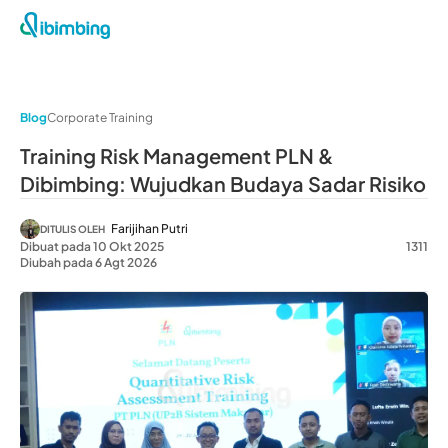
Blog
Corporate Training
Training Risk Management PLN &
Dibimbing: Wujudkan Budaya Sadar Risiko
Farijihan Putri
DITULIS OLEH
Dibuat pada 10 Okt 2025
1311
Diubah pada 6 Agt 2026