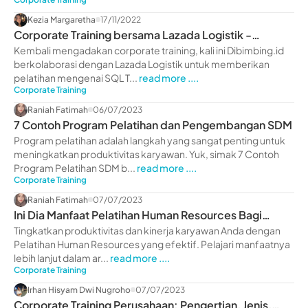
Kezia Margaretha
17/11/2022
Corporate Training bersama Lazada Logistik -
dibimbing.id
Kembali mengadakan corporate training, kali ini Dibimbing.id
berkolaborasi dengan Lazada Logistik untuk memberikan
pelatihan mengenai SQL T...
read more ....
Corporate Training
Raniah Fatimah
06/07/2023
7 Contoh Program Pelatihan dan Pengembangan SDM
Program pelatihan adalah langkah yang sangat penting untuk
meningkatkan produktivitas karyawan. Yuk, simak 7 Contoh
Program Pelatihan SDM b...
read more ....
Corporate Training
Raniah Fatimah
07/07/2023
Ini Dia Manfaat Pelatihan Human Resources Bagi
Perusahaan
Tingkatkan produktivitas dan kinerja karyawan Anda dengan
Pelatihan Human Resources yang efektif. Pelajari manfaatnya
lebih lanjut dalam ar...
read more ....
Corporate Training
Irhan Hisyam Dwi Nugroho
07/07/2023
Corporate Training Perusahaan: Pengertian, Jenis,