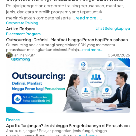
Manfaat
Pelajari pengertian corporate training perusahaan, manfaat,
jenis, dan cara memilih program yang tepat untuk
meningkatkan kompetensi serta ...
read more ....
Corporate Training
Artikel Terbaru
Lihat Selengkapnya
Placement Program
Outsourcing: Definisi, Manfaat hingga Peran bagi Perusahaan
Outsourcing adalah strategi pengelolaan SDM yang membantu
perusahaan meningkatkan efisiensi. Pelaja...
read more...
Farijihan Putri
05/08/2026
Finance
Apa Itu Tunjangan? Jenis hingga Pengelolaannya di Perusahaan
Apa itu tunjangan? Pelajari pengertian, jenis, fungsi, hingga
pengelolaannya di perusahaan untuk me...
read more...