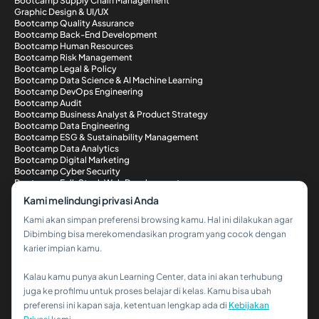
Bootcamp Supply Chain Management
Graphic Design & UI/UX
Bootcamp Quality Assurance
Bootcamp Back-End Development
Bootcamp Human Resources
Bootcamp Risk Management
Bootcamp Legal & Policy
Bootcamp Data Science & AI Machine Learning
Bootcamp DevOps Engineering
Bootcamp Audit
Bootcamp Business Analyst & Product Strategy
Bootcamp Data Engineering
Bootcamp ESG & Sustainability Management
Bootcamp Data Analytics
Bootcamp Digital Marketing
Bootcamp Cyber Security
Bootcamp Full-Stack Web Development
Metode Pembayaran
Kami melindungi privasi Anda
Kami akan simpan preferensi browsing kamu. Hal ini dilakukan agar
Dibimbing bisa merekomendasikan program yang cocok dengan
karier impian kamu.
Kalau kamu punya akun Learning Center, data ini akan terhubung
Hi!👋
juga ke profilmu untuk proses belajar di kelas. Kamu bisa ubah
preferensi ini kapan saja, ketentuan lengkap ada di
Kebijakan
Kalau kamu butuh bantuan,