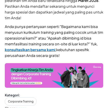
pelatihan tim Anda baru terlaksana hingga
Maret 2026
.
Pastikan Anda mendaftar sekarang untuk mengunci
harga spesial dan dapatkan jadwal yang paling pas untuk
tim Anda!
Anda punya pertanyaan seperti "Bagaimana kami bisa
menyusun kurikulum
training
yang paling cocok untuk tim
operasional kami?" atau "Apakah dibimbing.id bisa
memfasilitasi
training
secara
on-site
di luar kota?" Yuk,
konsultasikan bersama kami
kebutuhan spesifik
perusahaan Anda
secara gratis!
Kategori:
Corporate Training