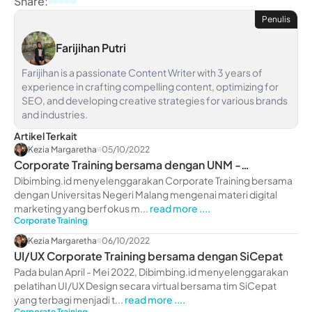
Share:
Penulis
Farijihan Putri
Farijihan is a passionate Content Writer with 3 years of
experience in crafting compelling content, optimizing for
SEO, and developing creative strategies for various brands
and industries.
Artikel Terkait
Kezia Margaretha
05/10/2022
Corporate Training bersama dengan UNM -
dibimbing.id
Dibimbing.id menyelenggarakan Corporate Training bersama
dengan Universitas Negeri Malang mengenai materi digital
marketing yang berfokus m...
read more ....
Corporate Training
Kezia Margaretha
06/10/2022
UI/UX Corporate Training bersama dengan SiCepat
Pada bulan April - Mei 2022, Dibimbing.id menyelenggarakan
pelatihan UI/UX Design secara virtual bersama tim SiCepat
yang terbagi menjadi t...
read more ....
Corporate Training