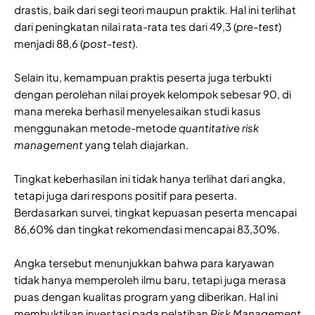
drastis, baik dari segi teori maupun praktik. Hal ini terlihat
dari peningkatan nilai rata-rata tes dari 49,3 (
pre-test
)
menjadi 88,6 (
post-test
).
Selain itu, kemampuan praktis peserta juga terbukti
dengan perolehan nilai proyek kelompok sebesar 90, di
mana mereka berhasil menyelesaikan studi kasus
menggunakan metode-metode
quantitative risk
management
yang telah diajarkan.
Tingkat keberhasilan ini tidak hanya terlihat dari angka,
tetapi juga dari respons positif para peserta.
Berdasarkan survei, tingkat kepuasan peserta mencapai
86,60% dan tingkat rekomendasi mencapai 83,30%.
Angka tersebut menunjukkan bahwa para karyawan
tidak hanya memperoleh ilmu baru, tetapi juga merasa
puas dengan kualitas program yang diberikan. Hal ini
membuktikan investasi pada pelatihan
Risk Management