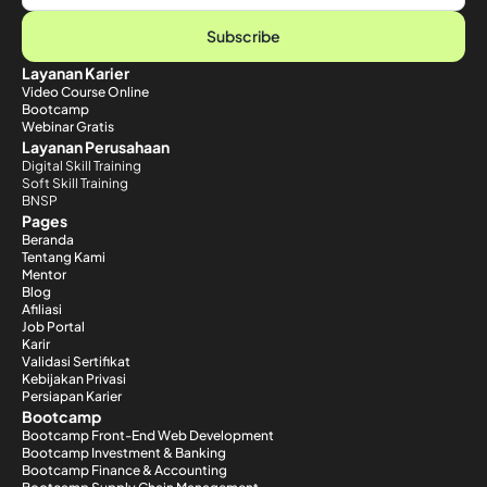
Subscribe
Layanan Karier
Video Course Online
Bootcamp
Webinar Gratis
Layanan Perusahaan
Digital Skill Training
Soft Skill Training
BNSP
Pages
Beranda
Tentang Kami
Mentor
Blog
Afiliasi
Job Portal
Karir
Validasi Sertifikat
Kebijakan Privasi
Persiapan Karier
Bootcamp
Bootcamp Front-End Web Development
Bootcamp Investment & Banking
Bootcamp Finance & Accounting