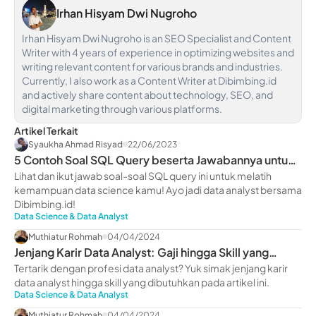
Irhan Hisyam Dwi Nugroho
Irhan Hisyam Dwi Nugroho is an SEO Specialist and Content
Writer with 4 years of experience in optimizing websites and
writing relevant content for various brands and industries.
Currently, I also work as a Content Writer at Dibimbing.id
and actively share content about technology, SEO, and
digital marketing through various platforms.
Artikel Terkait
Syaukha Ahmad Risyad
22/06/2023
5 Contoh Soal SQL Query beserta Jawabannya untuk
Pemula
Lihat dan ikut jawab soal-soal SQL query ini untuk melatih
kemampuan data science kamu! Ayo jadi data analyst bersama
Dibimbing.id!
Data Science & Data Analyst
Muthiatur Rohmah
04/04/2024
Jenjang Karir Data Analyst: Gaji hingga Skill yang
Dimiliki
Tertarik dengan profesi data analyst? Yuk simak jenjang karir
data analyst hingga skill yang dibutuhkan pada artikel ini.
Data Science & Data Analyst
Muthiatur Rohmah
04/04/2024