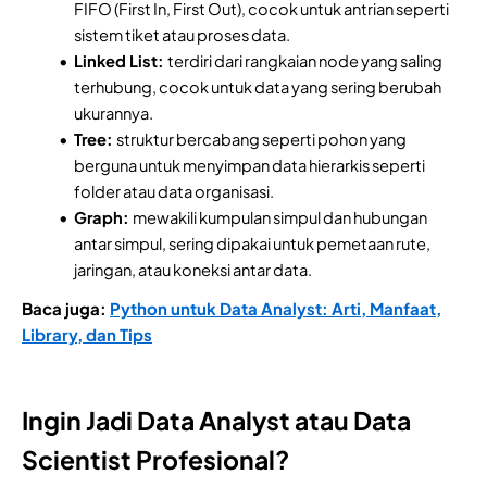
FIFO (First In, First Out), cocok untuk antrian seperti
sistem tiket atau proses data.
Linked List:
terdiri dari rangkaian node yang saling
terhubung, cocok untuk data yang sering berubah
ukurannya.
Tree:
struktur bercabang seperti pohon yang
berguna untuk menyimpan data hierarkis seperti
folder atau data organisasi.
Graph:
mewakili kumpulan simpul dan hubungan
antar simpul, sering dipakai untuk pemetaan rute,
jaringan, atau koneksi antar data.
Baca juga:
Python untuk Data Analyst: Arti, Manfaat,
Library, dan Tips
Ingin Jadi Data Analyst atau Data
Scientist Profesional?