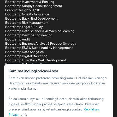
Bootcamp Investment & Banking
Bootcamp Supply Chain Management
Graphic Design & UI/UX
Bootcamp Quality Assurance
Bootcamp Back-End Development
Bootcamp Risk Management
Bootcamp Legal & Policy
Bootcamp Data Science & AI Machine Learning
Bootcamp DevOps Engineering
Bootcamp Audit
Bootcamp Business Analyst & Product Strategy
Bootcamp ESG & Sustainability Management
Bootcamp Data Analytics
Bootcamp Digital Marketing
Bootcamp Full-Stack Web Development
Bootcamp Cyber Security
Metode Pembayaran
Kami melindungi privasi Anda
Kami akan simpan preferensi browsing kamu. Hal ini dilakukan agar
Dibimbing bisa merekomendasikan program yang cocok dengan
karier impian kamu.
Kalau kamu punya akun Learning Center, data ini akan terhubung
Hi!👋
juga ke profilmu untuk proses belajar di kelas. Kamu bisa ubah
preferensi ini kapan saja, ketentuan lengkap ada di
Kebijakan
Kalau kamu butuh bantuan,
Privasi
kami.