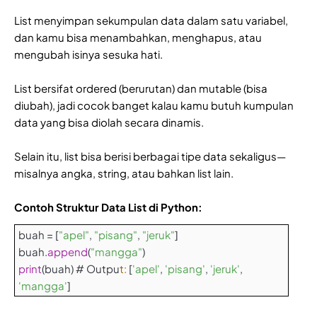
List menyimpan sekumpulan data dalam satu variabel,
dan kamu bisa menambahkan, menghapus, atau
mengubah isinya sesuka hati.
List bersifat ordered (berurutan) dan mutable (bisa
diubah), jadi cocok banget kalau kamu butuh kumpulan
data yang bisa diolah secara dinamis.
Selain itu, list bisa berisi berbagai tipe data sekaligus—
misalnya angka, string, atau bahkan list lain.
Contoh Struktur Data List di Python:
buah = [
"apel"
,
"pisang"
,
"jeruk"
]
buah.
append
(
"mangga"
)
print
(buah) # Outpu
t:
[
'apel'
,
'pisang'
,
'jeruk'
,
'mangga'
]