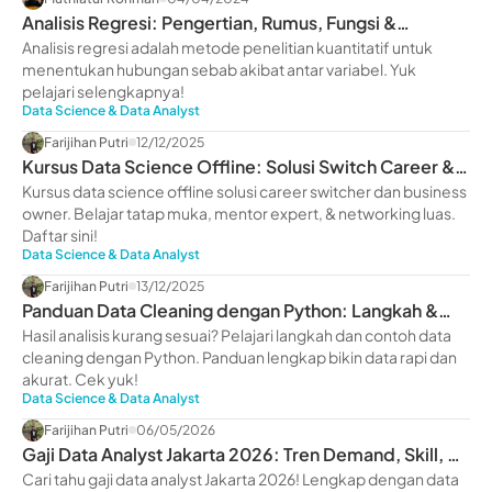
Analisis Regresi: Pengertian, Rumus, Fungsi &
Manfaatnya
Analisis regresi adalah metode penelitian kuantitatif untuk
menentukan hubungan sebab akibat antar variabel. Yuk
pelajari selengkapnya!
Data Science & Data Analyst
Farijihan Putri
12/12/2025
Kursus Data Science Offline: Solusi Switch Career &
Scale Up Bisnis
Kursus data science offline solusi career switcher dan business
owner. Belajar tatap muka, mentor expert, & networking luas.
Daftar sini!
Data Science & Data Analyst
Farijihan Putri
13/12/2025
Panduan Data Cleaning dengan Python: Langkah &
Contohnya
Hasil analisis kurang sesuai? Pelajari langkah dan contoh data
cleaning dengan Python. Panduan lengkap bikin data rapi dan
akurat. Cek yuk!
Data Science & Data Analyst
Farijihan Putri
06/05/2026
Gaji Data Analyst Jakarta 2026: Tren Demand, Skill, &
Prospek Karier
Cari tahu gaji data analyst Jakarta 2026! Lengkap dengan data