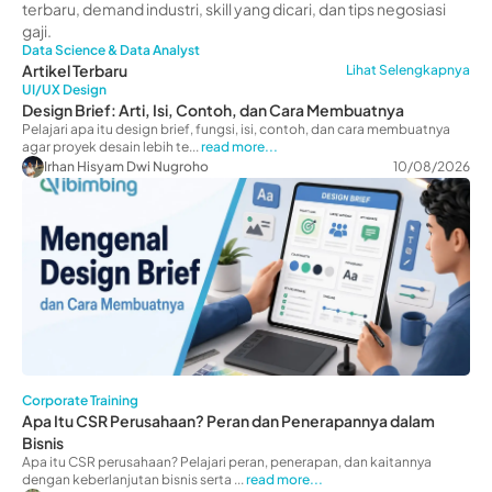
terbaru, demand industri, skill yang dicari, dan tips negosiasi
gaji.
Data Science & Data Analyst
Artikel Terbaru
Lihat Selengkapnya
UI/UX Design
Design Brief: Arti, Isi, Contoh, dan Cara Membuatnya
Pelajari apa itu design brief, fungsi, isi, contoh, dan cara membuatnya
agar proyek desain lebih te...
read more...
Irhan Hisyam Dwi Nugroho
10/08/2026
Corporate Training
Apa Itu CSR Perusahaan? Peran dan Penerapannya dalam
Bisnis
Apa itu CSR perusahaan? Pelajari peran, penerapan, dan kaitannya
dengan keberlanjutan bisnis serta ...
read more...