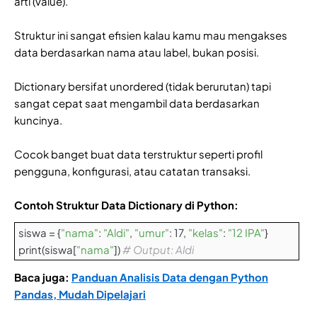
arti (value).
Struktur ini sangat efisien kalau kamu mau mengakses
data berdasarkan nama atau label, bukan posisi.
Dictionary bersifat unordered (tidak berurutan) tapi
sangat cepat saat mengambil data berdasarkan
kuncinya.
Cocok banget buat data terstruktur seperti profil
pengguna, konfigurasi, atau catatan transaksi.
Contoh Struktur Data Dictionary di Python:
siswa = {
"nama"
:
"Aldi"
,
"umur"
: 17,
"kelas"
:
"12 IPA"
}
print(siswa[
"nama"
])
# Output: Aldi
Baca juga:
Panduan Analisis Data dengan Python
Pandas, Mudah Dipelajari