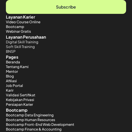
Subscribe
Layanan Karier
Video Course Online
Bootcamp
Webinar Gratis
Layanan Perusahaan
Digital Skill Training
Soft Skill Training
BNSP
Pages
Beranda
Tentang Kami
Mentor
Blog
Afiliasi
Job Portal
Karir
Validasi Sertifikat
Kebijakan Privasi
Persiapan Karier
Bootcamp
Bootcamp Data Engineering
Bootcamp Human Resources
Bootcamp Front-End Web Development
Bootcamp Finance & Accounting