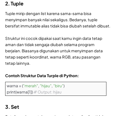
2. Tuple
Tuple mirip dengan list karena sama-sama bisa
menyimpan banyak nilai sekaligus. Bedanya, tuple
bersifat immutable alias tidak bisa diubah setelah dibuat.
Struktur ini cocok dipakai saat kamu ingin data tetap
aman dan tidak sengaja diubah selama program
berjalan. Biasanya digunakan untuk menyimpan data
tetap seperti koordinat, warna RGB, atau pasangan
tetap lainnya.
Contoh Struktur Data Turple di Python:
warna = (
"merah"
,
"hijau"
,
"biru"
)
print(warna[1])
# Output: hijau
3. Set