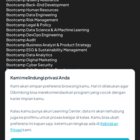
Bootcamp Back-End Development
Bootcamp Human Resources
Bootcamp Data Engineering
Bootcamp Risk Management
Bootcamp Legal & Policy
Bootcamp Data Science & AI Machine Learning
Bootcamp DevOps Engineering
Bootcamp Audit
Bootcamp Business Analyst & Product Strategy
Bootcamp ESG & Sustainability Management
Bootcamp Data Analytics
Bootcamp Digital Marketing
Bootcamp Cyber Security
Bootcamp Full-Stack Web Development
Metode Pembayaran
Kami melindungi privasi Anda
Kami akan simpan preferensi browsing kamu. Hal ini dilakukan agar
Dibimbing bisa merekomendasikan program yang cocok dengan
karier impian kamu.
Kalau kamu punya akun Learning Center, data ini akan terhubung
Hi!👋
juga ke profilmu untuk proses belajar di kelas. Kamu bisa ubah
preferensi ini kapan saja, ketentuan lengkap ada di
Kebijakan
Kalau kamu butuh bantuan,
Privasi
kami.
hubungi kami via WhatsApp ya!