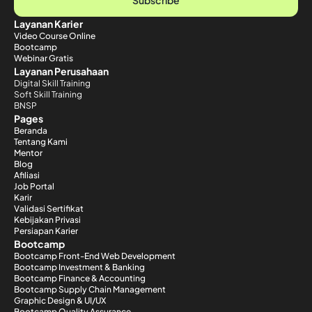
Layanan Karier
Video Course Online
Bootcamp
Webinar Gratis
Layanan Perusahaan
Digital Skill Training
Soft Skill Training
BNSP
Pages
Beranda
Tentang Kami
Mentor
Blog
Afiliasi
Job Portal
Karir
Validasi Sertifikat
Kebijakan Privasi
Persiapan Karier
Bootcamp
Bootcamp Front-End Web Development
Bootcamp Investment & Banking
Bootcamp Finance & Accounting
Bootcamp Supply Chain Management
Graphic Design & UI/UX
Bootcamp Quality Assurance