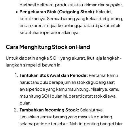
dari hasil beli baru, produksi, atau kiriman dari
supplier
.
Pengeluaran Stok (Outgoing Stock)
: Kalau ini,
kebalikannya. Semua barang yang keluar dari gudang,
entah karena terjual ke pelanggan atau dipakai untuk
kebutuhan operasional lainnya.
Cara Menghitung Stock on Hand
Untuk dapetin angka SOH yang akurat, ikuti aja langkah-
langkah simpel di bawah ini.
Tentukan Stok Awal dan Periode:
Pertama, kamu
harus tahu dulu berapa jumlah stok di gudang saat
awal periode yang kamu mau hitung. Misalnya, kamu
mau hitung SOH bulan ini, berarti catat stok di awal
bulan.
Tambahkan
Incoming Stock
:
Selanjutnya,
jumlahkan semua barang yang masuk ke gudang
selama periode tersebut. Nah, ini penting banget biar