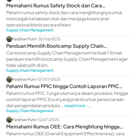
Memahami Rumus Safety Stock dan Cara
Menghitungnya
Pahami rumus safety stock dan cara menghitungnya untuk
mencegah kehabisan stok dan menjaga kelancaran
operasional bisnis secara efisien.
Supply Chain Management
Farijihan Putri
30/06/2025
Panduan Memilih Bootcamp Supply Chain
Management Terbaik 2025
Cari bootcamp Supply Chain Management terbaik? Simak
panduan memilih bootcamp Supply Chain Management agar
tidak salah pilih di sini.
Supply Chain Management
Farijihan Putri
07/07/2025
Pahami Rumus PPIC hingga Contoh Laporan PPIC
Excel
Pahami rumus PPIC, fungsi utamanya dalam produksi, hingga
contoh laporan PPIC Excel yang praktis untuk perencanaan
dan pengendalian produks...
read more ....
Supply Chain Management
Farijihan Putri
12/07/2025
Memahami Rumus OEE: Cara Menghitung hingga
Contohnya
Pahami rumus OEE (Overall Equipment Effectiveness), cara