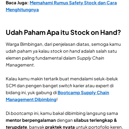
Baca Juga:
Memahami Rumus Safety Stock dan Cara
Menghitungnya
Udah Paham Apa itu Stock on Hand?
Warga Bimbingan, dari penjelasan diatas, semoga kamu
udah paham ya kalau
stock on hand
adalah salah satu
elemen paling fundamental dalam
Supply Chain
Management
.
Kalau kamu makin tertarik buat mendalami seluk-beluk
SCM dan pengen banget
switch
karier atau
expert
di
bidang ini, yuk gabung di
Bootcamp Supply Chain
Management Dibimbing
!
Di
bootcamp
ini, kamu bakal dibimbing langsung sama
mentor berpengalaman
dengan
silabus terlengkap &
terupdate
, banyak
praktek nyata
untuk portofolio keren,