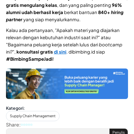
gratis mengulang kelas
, dan yang paling penting
96%
alumni udah berhasil kerja
berkat bantuan
840+
hiring
partner
yang siap menyalurkanmu.
Kalau ada pertanyaan, "Apakah materi yang diajarkan
relevan dengan kebutuhan industri saat ini?" atau
"Bagaimana peluang kerja setelah lulus dari
bootcamp
ini?",
konsultasi gratis
di sini
. dibimbing.id siap
#BimbingSampeJadi
!
Kategori:
Supply Chain Management
Share:
Penulis