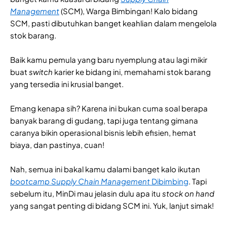
Management
(SCM), Warga Bimbingan! Kalo bidang
SCM, pasti dibutuhkan banget keahlian dalam mengelola
stok barang.
Baik kamu pemula yang baru nyemplung atau lagi mikir
buat
switch
karier ke bidang ini, memahami stok barang
yang tersedia ini krusial banget.
Emang kenapa sih? Karena ini bukan cuma soal berapa
banyak barang di gudang, tapi juga tentang gimana
caranya bikin operasional bisnis lebih efisien, hemat
biaya, dan pastinya, cuan!
Nah, semua ini bakal kamu dalami banget kalo ikutan
bootcamp Supply Chain Management
Dibimbing
. Tapi
sebelum itu, MinDi mau jelasin dulu apa itu
stock on hand
yang sangat penting di bidang SCM ini. Yuk, lanjut simak!