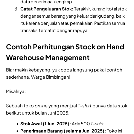
data penerimaan lengkap.
Catat Pengeluaran Stok:
Terakhir, kurangi total stok
dengan semua barang yang keluar dari gudang, baik
itu karena penjualan atau pemakaian. Pastikan semua
transaksi tercatat dengan rapi, ya!
Contoh Perhitungan Stock on Hand
Warehouse Management
Biar makin kebayang, yuk coba langsung pakai contoh
sederhana, Warga Bimbingan!
Misalnya:
Sebuah toko
online
yang menjual
T-shirt
punya data stok
berikut untuk bulan Juni 2025.
Stok Awal (1 Juni 2025):
Ada 500
T-shirt
Penerimaan Barang (selama Juni 2025):
Toko ini