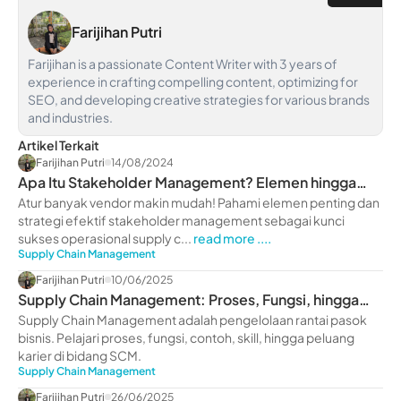
Farijihan Putri
Farijihan is a passionate Content Writer with 3 years of
experience in crafting compelling content, optimizing for
SEO, and developing creative strategies for various brands
and industries.
Artikel Terkait
Farijihan Putri
14/08/2024
Apa Itu Stakeholder Management? Elemen hingga
Strategi Efektif
Atur banyak vendor makin mudah! Pahami elemen penting dan
strategi efektif stakeholder management sebagai kunci
sukses operasional supply c...
read more ....
Supply Chain Management
Farijihan Putri
10/06/2025
Supply Chain Management: Proses, Fungsi, hingga
Contohnya
Supply Chain Management adalah pengelolaan rantai pasok
bisnis. Pelajari proses, fungsi, contoh, skill, hingga peluang
karier di bidang SCM.
Supply Chain Management
Farijihan Putri
26/06/2025